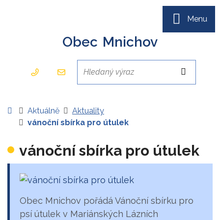
Rovnou na obsah
Rovnou na menu
Menu
Obec
Mnichov
+420 354 692 126
podatelna@ou-mnichov.cz
Hledaný výraz
Hledat
Úvodní stránka
Aktuálně
Aktuality
vánoční sbírka pro útulek
vánoční sbírka pro útulek
Obec Mnichov pořádá Vánoční sbírku pro
psí útulek v Mariánských Lázních