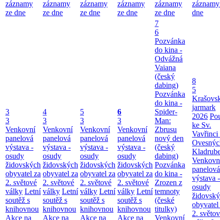
záznamy
záznamy
záznamy
záznamy
záznamy
záznamy
ze dne
ze dne
ze dne
ze dne
ze dne
dne
7
6
Pozvánka
do kina -
Odvážná
Vaiana
(český
8
dabing)
5
Pozvánka
Krašovs
do kina -
jarmark
3
4
5
6
Spider-
2026
Po
3
3
3
3
Man:
ke Sv.
Venkovní
Venkovní
Venkovní
Venkovní
Zbrusu
Vavřinci
panelová
panelová
panelová
panelová
nový den
Ovesnýc
výstava -
výstava -
výstava -
výstava -
(český
Kladrub
osudy
osudy
osudy
osudy
dabing)
Venkovn
židovských
židovských
židovských
židovských
Pozvánka
panelová
obyvatel za
obyvatel za
obyvatel za
obyvatel za
do kina -
výstava -
2. světové
2. světové
2. světové
2. světové
Zrozen z
osudy
války
Letní
války
Letní
války
Letní
války
Letní
temnoty
židovsk
soutěž s
soutěž s
soutěž s
soutěž s
(české
obyvatel
knihovnou
knihovnou
knihovnou
knihovnou
titulky)
2. světo
Akce na
Akce na
Akce na
Akce na
Venkovní