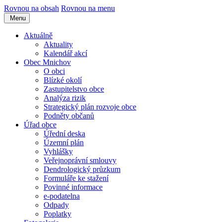
Rovnou na obsah
Rovnou na menu
Menu
Aktuálně
Aktuality
Kalendář akcí
Obec Mnichov
O obci
Blízké okolí
Zastupitelstvo obce
Analýza rizik
Strategický plán rozvoje obce
Podněty občanů
Úřad obce
Úřední deska
Územní plán
Vyhlášky
Veřejnoprávní smlouvy
Dendrologický průzkum
Formuláře ke stažení
Povinné informace
e-podatelna
Odpady
Poplatky