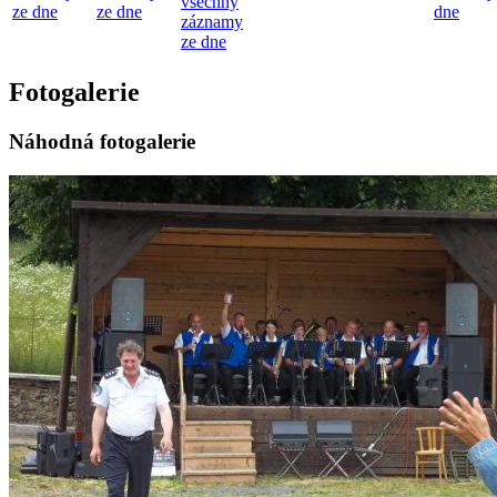
všechny
ze dne
ze dne
dne
záznamy
ze dne
Fotogalerie
Náhodná fotogalerie