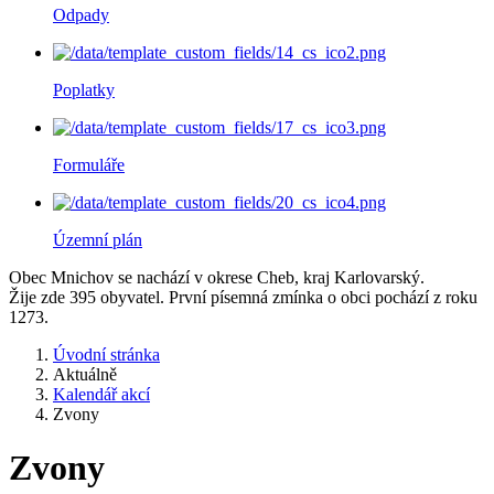
Odpady
Poplatky
Formuláře
Územní plán
Obec Mnichov se nachází v okrese Cheb, kraj Karlovarský.
Žije zde 395 obyvatel. První písemná zmínka o obci pochází z roku
1273.
Úvodní stránka
Aktuálně
Kalendář akcí
Zvony
Zvony