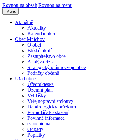
Rovnou na obsah
Rovnou na menu
Menu
Aktuálně
Aktuality
Kalendář akcí
Obec Mnichov
O obci
Blízké okolí
Zastupitelstvo obce
Analýza rizik
Strategický plán rozvoje obce
Podněty občanů
Úřad obce
Úřední deska
Územní plán
Vyhlášky
Veřejnoprávní smlouvy
Dendrologický průzkum
Formuláře ke stažení
Povinné informace
e-podatelna
Odpady
Poplatky