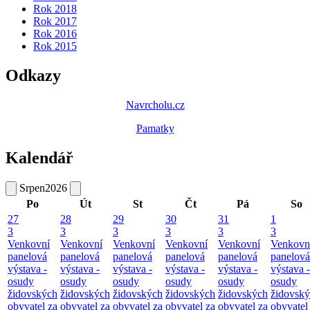
Rok 2018
Rok 2017
Rok 2016
Rok 2015
Odkazy
Navrcholu.cz
Pamatky
Kalendář
Srpen
2026
Po
Út
St
Čt
Pá
So
27
28
29
30
31
1
3
3
3
3
3
3
Venkovní
Venkovní
Venkovní
Venkovní
Venkovní
Venkovn
panelová
panelová
panelová
panelová
panelová
panelová
výstava -
výstava -
výstava -
výstava -
výstava -
výstava -
osudy
osudy
osudy
osudy
osudy
osudy
židovských
židovských
židovských
židovských
židovských
židovsk
obyvatel za
obyvatel za
obyvatel za
obyvatel za
obyvatel za
obyvatel