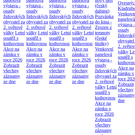
panelová
panelová
panelová
panelová
nový den
Ovesnýc
výstava -
výstava -
výstava -
výstava -
(český
Kladrub
osudy
osudy
osudy
osudy
dabing)
Venkovn
židovských
židovských
židovských
židovských
Pozvánka
panelová
obyvatel za
obyvatel za
obyvatel za
obyvatel za
do kina -
výstava -
2. světové
2. světové
2. světové
2. světové
Zrozen z
osudy
války
Letní
války
Letní
války
Letní
války
Letní
temnoty
židovsk
soutěž s
soutěž s
soutěž s
soutěž s
(české
obyvatel
knihovnou
knihovnou
knihovnou
knihovnou
titulky)
2. světo
Akce na
Akce na
Akce na
Akce na
Venkovní
války
Le
zámku v
zámku v
zámku v
zámku v
panelová
soutěž s
roce 2026
roce 2026
roce 2026
roce 2026
výstava -
knihovn
Zobrazit
Zobrazit
Zobrazit
Zobrazit
osudy
Akce na
všechny
všechny
všechny
všechny
židovských
zámku v
záznamy
záznamy
záznamy
záznamy
obyvatel za
roce 202
ze dne
ze dne
ze dne
ze dne
2. světové
Zobrazit
války
Letní
všechny
soutěž s
záznamy
knihovnou
dne
Akce na
zámku v
roce 2026
Zobrazit
všechny
záznamy