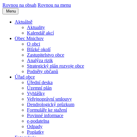
Rovnou na obsah
Rovnou na menu
Menu
Aktuálně
Aktuality
Kalendář akcí
Obec Mnichov
O obci
Blízké okolí
Zastupitelstvo obce
Analýza rizik
Strategický plán rozvoje obce
Podněty občanů
Úřad obce
Úřední deska
Územní plán
Vyhlášky
Veřejnoprávní smlouvy
Dendrologický průzkum
Formuláře ke stažení
Povinné informace
e-podatelna
Odpady
Poplatky