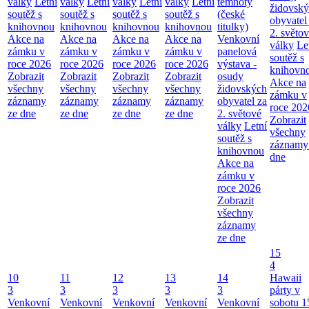
války
Letní
války
Letní
války
Letní
války
Letní
temnoty
židovsk
soutěž s
soutěž s
soutěž s
soutěž s
(české
obyvatel
knihovnou
knihovnou
knihovnou
knihovnou
titulky)
2. světo
Akce na
Akce na
Akce na
Akce na
Venkovní
války
Le
zámku v
zámku v
zámku v
zámku v
panelová
soutěž s
roce 2026
roce 2026
roce 2026
roce 2026
výstava -
knihovn
Zobrazit
Zobrazit
Zobrazit
Zobrazit
osudy
Akce na
všechny
všechny
všechny
všechny
židovských
zámku v
záznamy
záznamy
záznamy
záznamy
obyvatel za
roce 202
ze dne
ze dne
ze dne
ze dne
2. světové
Zobrazit
války
Letní
všechny
soutěž s
záznamy
knihovnou
dne
Akce na
zámku v
roce 2026
Zobrazit
všechny
záznamy
ze dne
15
4
10
11
12
13
14
Hawaii
3
3
3
3
3
párty v
Venkovní
Venkovní
Venkovní
Venkovní
Venkovní
sobotu 1