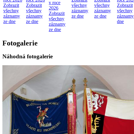
v roce
Zobrazit
Zobrazit
všechny
všechny
Zobrazit
2026
všechny
všechny
záznamy
záznamy
všechny
Zobrazit
záznamy
záznamy
ze dne
ze dne
záznamy
všechny
ze dne
ze dne
dne
záznamy
ze dne
Fotogalerie
Náhodná fotogalerie