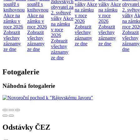
židovských
soutěž s
soutěž s
války
Akce
války
Akce
obyvatel
obyvatel za
knihovnou
knihovnou
na zámku
na zámku
2. světo
2. světové
Akce na
Akce na
v roce
v roce
války
Ak
války
Akce
zámku v
zámku v
2026
2026
na zámk
na zámku
roce 2026
roce 2026
Zobrazit
Zobrazit
roce 202
v roce
Zobrazit
Zobrazit
všechny
všechny
Zobrazit
2026
všechny
všechny
záznamy
záznamy
všechny
Zobrazit
záznamy
záznamy
ze dne
ze dne
záznamy
všechny
ze dne
ze dne
dne
záznamy
ze dne
Fotogalerie
Náhodná fotogalerie
Odstávky ČEZ