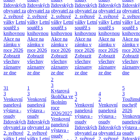
židovských
židovských
židovských
židovských
židovských
židovsk
obyvatel za
obyvatel za
obyvatel za
obyvatel za
obyvatel za
obyvatel
2. světové
2. světové
2. světové
2. světové
2. světové
2. světo
války
Letní
války
Letní
války
Letní
války
Letní
války
Letní
války
Le
soutěž s
soutěž s
soutěž s
soutěž s
soutěž s
soutěž s
knihovnou
knihovnou
knihovnou
knihovnou
knihovnou
knihovn
Akce na
Akce na
Akce na
Akce na
Akce na
Akce na
zámku v
zámku v
zámku v
zámku v
zámku v
zámku v
roce 2026
roce 2026
roce 2026
roce 2026
roce 2026
roce 202
Zobrazit
Zobrazit
Zobrazit
Zobrazit
Zobrazit
Zobrazit
všechny
všechny
všechny
všechny
všechny
všechny
záznamy
záznamy
záznamy
záznamy
záznamy
záznamy
ze dne
ze dne
ze dne
ze dne
ze dne
dne
2
3
31
1
5
Kytarová
3
3
3
4
3
školička ve
Venkovní
Venkovní
2
2
Toužims
školním
panelová
panelová
Venkovní
Venkovní
puchejř
roce
výstava -
výstava -
panelová
panelová
2026
2026/2027
osudy
osudy
výstava -
výstava -
Venkovn
Venkovní
židovských
židovských
osudy
osudy
panelová
panelová
obyvatel za
obyvatel za
židovských
židovských
výstava -
výstava -
2. světové
2. světové
obyvatel za
obyvatel za
osudy
osudy
války
Letní
války
Letní
2. světové
2. světové
židovsk