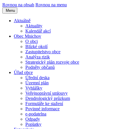
Rovnou na obsah
Rovnou na menu
Menu
Aktuálně
Aktuality
Kalendář akcí
Obec Mnichov
O obci
Blízké okolí
Zastupitelstvo obce
Analýza rizik
Strategický plán rozvoje obce
Podněty občanů
Úřad obce
Úřední deska
Územní plán
Vyhlášky
Veřejnoprávní smlouvy
Dendrologický průzkum
Formuláře ke stažení
Povinné informace
e-podatelna
Odpady
Poplatky