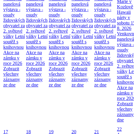
Marie v
panelová
panelová
panelová
panelová
panelová
Kozlově
výstava -
výstava -
výstava -
výstava -
výstava -
Hawaii
osudy
osudy
osudy
osudy
osudy
párty v
židovských
židovských
židovských
židovských
židovských
sobotu 1
obyvatel za
obyvatel za
obyvatel za
obyvatel za
obyvatel za
8. 2026
2. světové
2. světové
2. světové
2. světové
2. světové
Venkovn
války
Letní
války
Letní
války
Letní
války
Letní
války
Letní
panelová
soutěž s
soutěž s
soutěž s
soutěž s
soutěž s
výstava -
knihovnou
knihovnou
knihovnou
knihovnou
knihovnou
osudy
Akce na
Akce na
Akce na
Akce na
Akce na
židovsk
zámku v
zámku v
zámku v
zámku v
zámku v
obyvatel
roce 2026
roce 2026
roce 2026
roce 2026
roce 2026
2. světo
Zobrazit
Zobrazit
Zobrazit
Zobrazit
Zobrazit
války
Le
všechny
všechny
všechny
všechny
všechny
soutěž s
záznamy
záznamy
záznamy
záznamy
záznamy
knihovn
ze dne
ze dne
ze dne
ze dne
ze dne
Akce na
zámku v
roce 202
Zobrazit
všechny
záznamy
dne
22
17
18
19
20
21