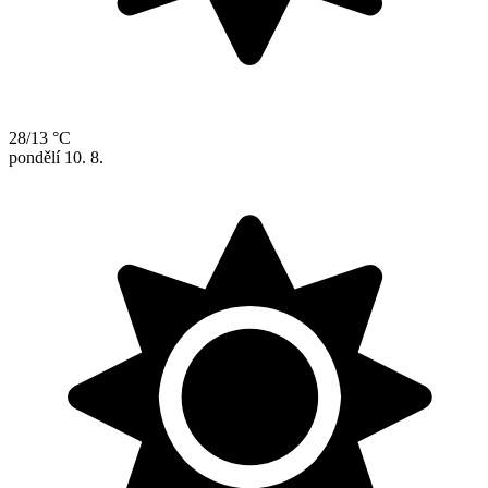
28/13 °C
pondělí
10. 8.