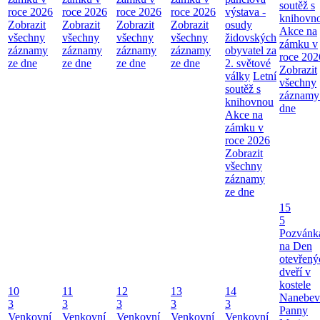
soutěž s
roce 2026
roce 2026
roce 2026
roce 2026
výstava -
knihovn
Zobrazit
Zobrazit
Zobrazit
Zobrazit
osudy
Akce na
všechny
všechny
všechny
všechny
židovských
zámku v
záznamy
záznamy
záznamy
záznamy
obyvatel za
roce 202
ze dne
ze dne
ze dne
ze dne
2. světové
Zobrazit
války
Letní
všechny
soutěž s
záznamy
knihovnou
dne
Akce na
zámku v
roce 2026
Zobrazit
všechny
záznamy
ze dne
15
5
Pozvánk
na Den
otevřený
dveří v
kostele
10
11
12
13
14
Nanebev
3
3
3
3
3
Panny
Venkovní
Venkovní
Venkovní
Venkovní
Venkovní