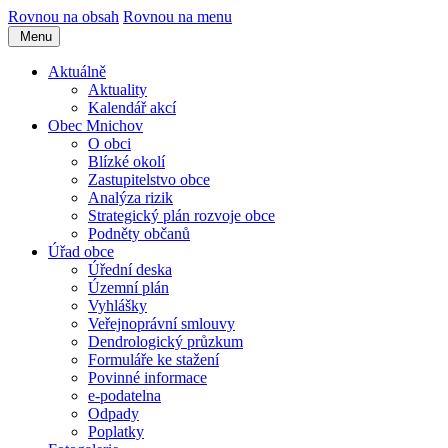
Rovnou na obsah
Rovnou na menu
Menu
Aktuálně
Aktuality
Kalendář akcí
Obec Mnichov
O obci
Blízké okolí
Zastupitelstvo obce
Analýza rizik
Strategický plán rozvoje obce
Podněty občanů
Úřad obce
Úřední deska
Územní plán
Vyhlášky
Veřejnoprávní smlouvy
Dendrologický průzkum
Formuláře ke stažení
Povinné informace
e-podatelna
Odpady
Poplatky