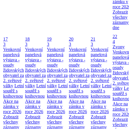
zámku v
roce 202
Zobrazit
všechny
záznamy
dne
22
17
18
19
20
21
4
3
3
3
3
3
Zvony
Venkovní
Venkovní
Venkovní
Venkovní
Venkovní
Venkovn
panelová
panelová
panelová
panelová
panelová
panelová
výstava -
výstava -
výstava -
výstava -
výstava -
výstava -
osudy
osudy
osudy
osudy
osudy
osudy
židovských
židovských
židovských
židovských
židovských
židovsk
obyvatel za
obyvatel za
obyvatel za
obyvatel za
obyvatel za
obyvatel
2. světové
2. světové
2. světové
2. světové
2. světové
2. světo
války
Letní
války
Letní
války
Letní
války
Letní
války
Letní
války
Le
soutěž s
soutěž s
soutěž s
soutěž s
soutěž s
soutěž s
knihovnou
knihovnou
knihovnou
knihovnou
knihovnou
knihovn
Akce na
Akce na
Akce na
Akce na
Akce na
Akce na
zámku v
zámku v
zámku v
zámku v
zámku v
zámku v
roce 2026
roce 2026
roce 2026
roce 2026
roce 2026
roce 202
Zobrazit
Zobrazit
Zobrazit
Zobrazit
Zobrazit
Zobrazit
všechny
všechny
všechny
všechny
všechny
všechny
záznamy
záznamy
záznamy
záznamy
záznamy