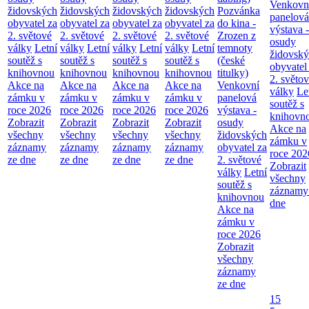
Venkovn
židovských
židovských
židovských
židovských
Pozvánka
panelová
obyvatel za
obyvatel za
obyvatel za
obyvatel za
do kina -
výstava -
2. světové
2. světové
2. světové
2. světové
Zrozen z
osudy
války
Letní
války
Letní
války
Letní
války
Letní
temnoty
židovsk
soutěž s
soutěž s
soutěž s
soutěž s
(české
obyvatel
knihovnou
knihovnou
knihovnou
knihovnou
titulky)
2. světo
Akce na
Akce na
Akce na
Akce na
Venkovní
války
Le
zámku v
zámku v
zámku v
zámku v
panelová
soutěž s
roce 2026
roce 2026
roce 2026
roce 2026
výstava -
knihovn
Zobrazit
Zobrazit
Zobrazit
Zobrazit
osudy
Akce na
všechny
všechny
všechny
všechny
židovských
zámku v
záznamy
záznamy
záznamy
záznamy
obyvatel za
roce 202
ze dne
ze dne
ze dne
ze dne
2. světové
Zobrazit
války
Letní
všechny
soutěž s
záznamy
knihovnou
dne
Akce na
zámku v
roce 2026
Zobrazit
všechny
záznamy
ze dne
15