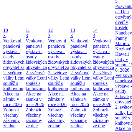
5
Pozvánk
na Den
otevřený
dveří v
kostele
10
11
12
13
14
Nanebev
3
3
3
3
3
Panny
Venkovní
Venkovní
Venkovní
Venkovní
Venkovní
Marie v
panelová
panelová
panelová
panelová
panelová
Kozlově
výstava -
výstava -
výstava -
výstava -
výstava -
Hawaii
osudy
osudy
osudy
osudy
osudy
párty v
židovských
židovských
židovských
židovských
židovských
sobotu 1
obyvatel za
obyvatel za
obyvatel za
obyvatel za
obyvatel za
8. 2026
2. světové
2. světové
2. světové
2. světové
2. světové
Venkovn
války
Letní
války
Letní
války
Letní
války
Letní
války
Letní
panelová
soutěž s
soutěž s
soutěž s
soutěž s
soutěž s
výstava -
knihovnou
knihovnou
knihovnou
knihovnou
knihovnou
osudy
Akce na
Akce na
Akce na
Akce na
Akce na
židovsk
zámku v
zámku v
zámku v
zámku v
zámku v
obyvatel
roce 2026
roce 2026
roce 2026
roce 2026
roce 2026
2. světo
Zobrazit
Zobrazit
Zobrazit
Zobrazit
Zobrazit
války
Le
všechny
všechny
všechny
všechny
všechny
soutěž s
záznamy
záznamy
záznamy
záznamy
záznamy
knihovn
ze dne
ze dne
ze dne
ze dne
ze dne
Akce na