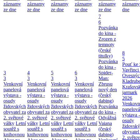
záznamy
záznamy
záznamy
záznamy
záznamy
záznamy
ze dne
ze dne
ze dne
ze dne
ze dne
dne
7
6
Pozvánka
do kina -
Zrozen z
temnoty
(české
8
titulky)
5
Pozvánka
Pouť ke 
do kina -
Vavřinci
3
4
5
6
Spider-
Ovesnýc
3
3
3
3
Man:
Kladrub
Venkovní
Venkovní
Venkovní
Venkovní
Zbrusu
Krašovs
panelová
panelová
panelová
panelová
nový den
jarmark
výstava -
výstava -
výstava -
výstava -
(český
2026
osudy
osudy
osudy
osudy
dabing)
Venkovn
židovských
židovských
židovských
židovských
Pozvánka
panelová
obyvatel za
obyvatel za
obyvatel za
obyvatel za
do kina -
výstava -
2. světové
2. světové
2. světové
2. světové
Odvážná
osudy
války
Letní
války
Letní
války
Letní
války
Letní
Vaiana
židovsk
soutěž s
soutěž s
soutěž s
soutěž s
(český
obyvatel
knihovnou
knihovnou
knihovnou
knihovnou
dabing)
2. světo