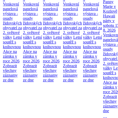
Panny
Venkovní
Venkovní
Venkovní
Venkovní
Venkovní
Marie v
panelová
panelová
panelová
panelová
panelová
Kozlově
výstava -
výstava -
výstava -
výstava -
výstava -
Hawaii
osudy
osudy
osudy
osudy
osudy
párty v
židovských
židovských
židovských
židovských
židovských
sobotu 1
obyvatel za
obyvatel za
obyvatel za
obyvatel za
obyvatel za
8. 2026
2. světové
2. světové
2. světové
2. světové
2. světové
Venkovn
války
Letní
války
Letní
války
Letní
války
Letní
války
Letní
panelová
soutěž s
soutěž s
soutěž s
soutěž s
soutěž s
výstava -
knihovnou
knihovnou
knihovnou
knihovnou
knihovnou
osudy
Akce na
Akce na
Akce na
Akce na
Akce na
židovsk
zámku v
zámku v
zámku v
zámku v
zámku v
obyvatel
roce 2026
roce 2026
roce 2026
roce 2026
roce 2026
2. světo
Zobrazit
Zobrazit
Zobrazit
Zobrazit
Zobrazit
války
Le
všechny
všechny
všechny
všechny
všechny
soutěž s
záznamy
záznamy
záznamy
záznamy
záznamy
knihovn
ze dne
ze dne
ze dne
ze dne
ze dne
Akce na
zámku v
roce 202
Zobrazit
všechny
záznamy
dne