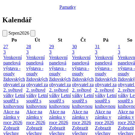
Pamatky
Kalendář
Srpen
2026
Po
Út
St
Čt
Pá
So
27
28
29
30
31
1
3
3
3
3
3
3
Venkovní
Venkovní
Venkovní
Venkovní
Venkovní
Venkovn
panelová
panelová
panelová
panelová
panelová
panelová
výstava -
výstava -
výstava -
výstava -
výstava -
výstava -
osudy
osudy
osudy
osudy
osudy
osudy
židovských
židovských
židovských
židovských
židovských
židovsk
obyvatel za
obyvatel za
obyvatel za
obyvatel za
obyvatel za
obyvatel
2. světové
2. světové
2. světové
2. světové
2. světové
2. světo
války
Letní
války
Letní
války
Letní
války
Letní
války
Letní
války
Le
soutěž s
soutěž s
soutěž s
soutěž s
soutěž s
soutěž s
knihovnou
knihovnou
knihovnou
knihovnou
knihovnou
knihovn
Akce na
Akce na
Akce na
Akce na
Akce na
Akce na
zámku v
zámku v
zámku v
zámku v
zámku v
zámku v
roce 2026
roce 2026
roce 2026
roce 2026
roce 2026
roce 202
Zobrazit
Zobrazit
Zobrazit
Zobrazit
Zobrazit
Zobrazit
všechny
všechny
všechny
všechny
všechny
všechny