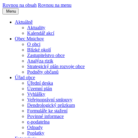
Rovnou na obsah
Rovnou na menu
Menu
Aktuálně
Aktuality
Kalendář akcí
Obec Mnichov
O obci
Blízké okolí
Zastupitelstvo obce
Analýza rizik
Strategický plán rozvoje obce
Podněty občanů
Úřad obce
Úřední deska
Územní plán
Vyhlášky
Veřejnoprávní smlouvy
Dendrologický průzkum
Formuláře ke stažení
Povinné informace
e-podatelna
Odpady
Poplatky