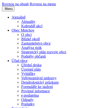
Rovnou na obsah
Rovnou na menu
Menu
Aktuálně
Aktuality
Kalendář akcí
Obec Mnichov
O obci
Blízké okolí
Zastupitelstvo obce
Analýza rizik
Strategický plán rozvoje obce
Podněty občanů
Úřad obce
Úřední deska
Územní plán
Vyhlášky
Veřejnoprávní smlouvy
Dendrologický průzkum
Formuláře ke stažení
Povinné informace
e-podatelna
Odpady
Poplatky