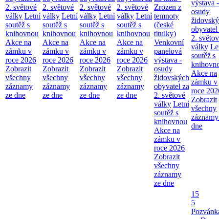
výstava -
2. světové
2. světové
2. světové
2. světové
Zrozen z
osudy
války
Letní
války
Letní
války
Letní
války
Letní
temnoty
židovsk
soutěž s
soutěž s
soutěž s
soutěž s
(české
obyvatel
knihovnou
knihovnou
knihovnou
knihovnou
titulky)
2. světo
Akce na
Akce na
Akce na
Akce na
Venkovní
války
Le
zámku v
zámku v
zámku v
zámku v
panelová
soutěž s
roce 2026
roce 2026
roce 2026
roce 2026
výstava -
knihovn
Zobrazit
Zobrazit
Zobrazit
Zobrazit
osudy
Akce na
všechny
všechny
všechny
všechny
židovských
zámku v
záznamy
záznamy
záznamy
záznamy
obyvatel za
roce 202
ze dne
ze dne
ze dne
ze dne
2. světové
Zobrazit
války
Letní
všechny
soutěž s
záznamy
knihovnou
dne
Akce na
zámku v
roce 2026
Zobrazit
všechny
záznamy
ze dne
15
5
Pozvánk