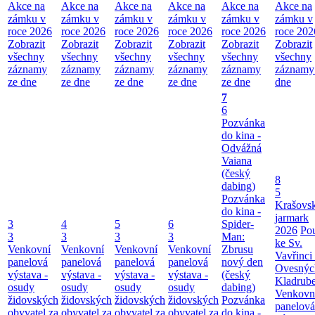
Akce na
Akce na
Akce na
Akce na
Akce na
Akce na
zámku v
zámku v
zámku v
zámku v
zámku v
zámku v
roce 2026
roce 2026
roce 2026
roce 2026
roce 2026
roce 202
Zobrazit
Zobrazit
Zobrazit
Zobrazit
Zobrazit
Zobrazit
všechny
všechny
všechny
všechny
všechny
všechny
záznamy
záznamy
záznamy
záznamy
záznamy
záznamy
ze dne
ze dne
ze dne
ze dne
ze dne
dne
7
6
Pozvánka
do kina -
Odvážná
Vaiana
(český
8
dabing)
5
Pozvánka
Krašovs
do kina -
jarmark
3
4
5
6
Spider-
2026
Po
3
3
3
3
Man:
ke Sv.
Venkovní
Venkovní
Venkovní
Venkovní
Zbrusu
Vavřinci
panelová
panelová
panelová
panelová
nový den
Ovesnýc
výstava -
výstava -
výstava -
výstava -
(český
Kladrub
osudy
osudy
osudy
osudy
dabing)
Venkovn
židovských
židovských
židovských
židovských
Pozvánka
panelová
obyvatel za
obyvatel za
obyvatel za
obyvatel za
do kina -