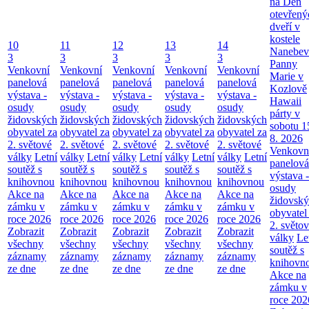
na Den
otevřený
dveří v
kostele
10
11
12
13
14
Nanebev
3
3
3
3
3
Panny
Venkovní
Venkovní
Venkovní
Venkovní
Venkovní
Marie v
panelová
panelová
panelová
panelová
panelová
Kozlově
výstava -
výstava -
výstava -
výstava -
výstava -
Hawaii
osudy
osudy
osudy
osudy
osudy
párty v
židovských
židovských
židovských
židovských
židovských
sobotu 1
obyvatel za
obyvatel za
obyvatel za
obyvatel za
obyvatel za
8. 2026
2. světové
2. světové
2. světové
2. světové
2. světové
Venkovn
války
Letní
války
Letní
války
Letní
války
Letní
války
Letní
panelová
soutěž s
soutěž s
soutěž s
soutěž s
soutěž s
výstava -
knihovnou
knihovnou
knihovnou
knihovnou
knihovnou
osudy
Akce na
Akce na
Akce na
Akce na
Akce na
židovsk
zámku v
zámku v
zámku v
zámku v
zámku v
obyvatel
roce 2026
roce 2026
roce 2026
roce 2026
roce 2026
2. světo
Zobrazit
Zobrazit
Zobrazit
Zobrazit
Zobrazit
války
Le
všechny
všechny
všechny
všechny
všechny
soutěž s
záznamy
záznamy
záznamy
záznamy
záznamy
knihovn
ze dne
ze dne
ze dne
ze dne
ze dne
Akce na
zámku v
roce 202