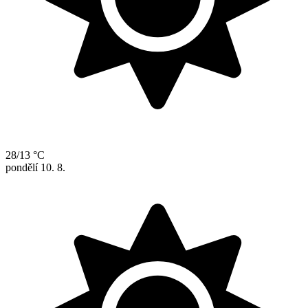
28/13 °C
pondělí
10. 8.