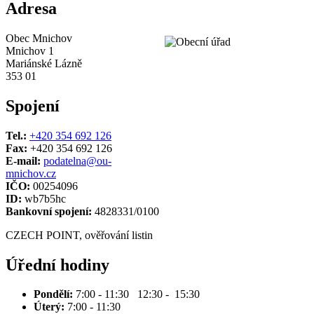
Adresa
Obec Mnichov
Mnichov 1
Mariánské Lázně
353 01
Spojení
Tel.:
+420 354 692 126
Fax:
+420 354 692 126
E-mail:
podatelna@ou-
mnichov.cz
IČO:
00254096
ID:
wb7b5hc
Bankovní spojení:
4828331/0100
CZECH POINT, ověřování listin
Úřední hodiny
Pondělí:
7:00 - 11:30 12:30 - 15:30
Úterý:
7:00 - 11:30