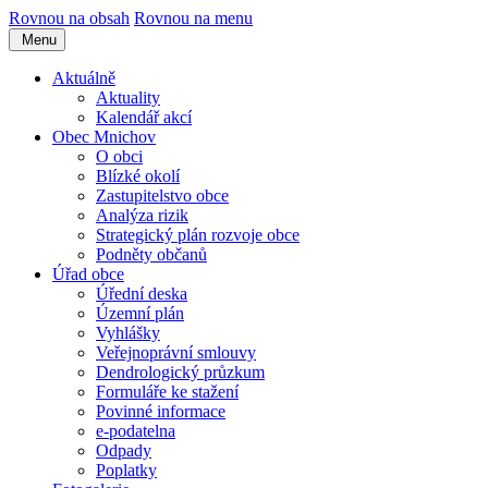
Rovnou na obsah
Rovnou na menu
Menu
Aktuálně
Aktuality
Kalendář akcí
Obec Mnichov
O obci
Blízké okolí
Zastupitelstvo obce
Analýza rizik
Strategický plán rozvoje obce
Podněty občanů
Úřad obce
Úřední deska
Územní plán
Vyhlášky
Veřejnoprávní smlouvy
Dendrologický průzkum
Formuláře ke stažení
Povinné informace
e-podatelna
Odpady
Poplatky