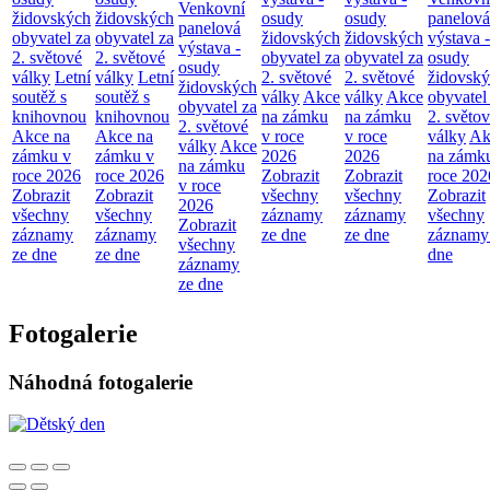
Venkovní
židovských
židovských
osudy
osudy
panelová
panelová
obyvatel za
obyvatel za
židovských
židovských
výstava -
výstava -
2. světové
2. světové
obyvatel za
obyvatel za
osudy
osudy
války
Letní
války
Letní
2. světové
2. světové
židovsk
židovských
soutěž s
soutěž s
války
Akce
války
Akce
obyvatel
obyvatel za
knihovnou
knihovnou
na zámku
na zámku
2. světo
2. světové
Akce na
Akce na
v roce
v roce
války
Ak
války
Akce
zámku v
zámku v
2026
2026
na zámk
na zámku
roce 2026
roce 2026
Zobrazit
Zobrazit
roce 202
v roce
Zobrazit
Zobrazit
všechny
všechny
Zobrazit
2026
všechny
všechny
záznamy
záznamy
všechny
Zobrazit
záznamy
záznamy
ze dne
ze dne
záznamy
všechny
ze dne
ze dne
dne
záznamy
ze dne
Fotogalerie
Náhodná fotogalerie