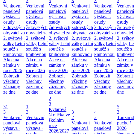
3
3
3
3
3
3
Venkovní
Venkovní
Venkovní
Venkovní
Venkovní
Venkovn
panelová
panelová
panelová
panelová
panelová
panelová
výstava -
výstava -
výstava -
výstava -
výstava -
výstava -
osudy
osudy
osudy
osudy
osudy
osudy
židovských
židovských
židovských
židovských
židovských
židovsk
obyvatel za
obyvatel za
obyvatel za
obyvatel za
obyvatel za
obyvatel
2. světové
2. světové
2. světové
2. světové
2. světové
2. světo
války
Letní
války
Letní
války
Letní
války
Letní
války
Letní
války
Le
soutěž s
soutěž s
soutěž s
soutěž s
soutěž s
soutěž s
knihovnou
knihovnou
knihovnou
knihovnou
knihovnou
knihovn
Akce na
Akce na
Akce na
Akce na
Akce na
Akce na
zámku v
zámku v
zámku v
zámku v
zámku v
zámku v
roce 2026
roce 2026
roce 2026
roce 2026
roce 2026
roce 202
Zobrazit
Zobrazit
Zobrazit
Zobrazit
Zobrazit
Zobrazit
všechny
všechny
všechny
všechny
všechny
všechny
záznamy
záznamy
záznamy
záznamy
záznamy
záznamy
ze dne
ze dne
ze dne
ze dne
ze dne
dne
2
3
31
1
5
Kytarová
3
3
3
4
3
školička ve
Venkovní
Venkovní
2
2
Toužims
školním
panelová
panelová
Venkovní
Venkovní
puchejř
roce
výstava -
výstava -
panelová
panelová
2026
2026/2027
osudy
osudy
výstava -
výstava -
Venkovn