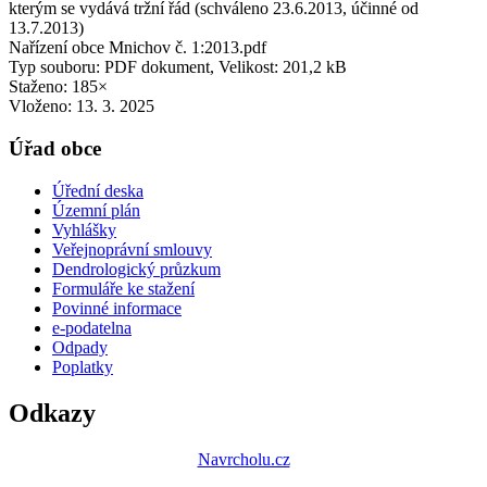
kterým se vydává tržní řád (schváleno 23.6.2013, účinné od
13.7.2013)
Nařízení obce Mnichov č. 1:2013.pdf
Typ souboru: PDF dokument, Velikost: 201,2 kB
Staženo: 185×
Vloženo:
13. 3. 2025
Úřad obce
Úřední deska
Územní plán
Vyhlášky
Veřejnoprávní smlouvy
Dendrologický průzkum
Formuláře ke stažení
Povinné informace
e-podatelna
Odpady
Poplatky
Odkazy
Navrcholu.cz