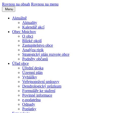
Rovnou na obsah
Rovnou na menu
Menu
Aktuálně
Aktuality
Kalendář akcí
Obec Mnichov
O obci
Blízké okolí
Zastupitelstvo obce
Analýza rizik
Strategický plán rozvoje obce
Podněty občanů
Úřad obce
Úřední deska
Územní plán
Vyhlášky
Veřejnoprávní smlouvy
Dendrologický průzkum
Formuláře ke stažení
Povinné informace
e-podatelna
Odpady
Poplatky