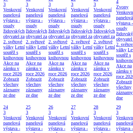
4
3
3
3
3
3
Zvony
Venkovní
Venkovní
Venkovní
Venkovní
Venkovní
Venkovn
panelová
panelová
panelová
panelová
panelová
panelová
výstava -
výstava -
výstava -
výstava -
výstava -
výstava -
osudy
osudy
osudy
osudy
osudy
osudy
židovských
židovských
židovských
židovských
židovských
židovsk
obyvatel za
obyvatel za
obyvatel za
obyvatel za
obyvatel za
obyvatel
2. světové
2. světové
2. světové
2. světové
2. světové
2. světo
války
Letní
války
Letní
války
Letní
války
Letní
války
Letní
války
Le
soutěž s
soutěž s
soutěž s
soutěž s
soutěž s
soutěž s
knihovnou
knihovnou
knihovnou
knihovnou
knihovnou
knihovn
Akce na
Akce na
Akce na
Akce na
Akce na
Akce na
zámku v
zámku v
zámku v
zámku v
zámku v
zámku v
roce 2026
roce 2026
roce 2026
roce 2026
roce 2026
roce 202
Zobrazit
Zobrazit
Zobrazit
Zobrazit
Zobrazit
Zobrazit
všechny
všechny
všechny
všechny
všechny
všechny
záznamy
záznamy
záznamy
záznamy
záznamy
záznamy
ze dne
ze dne
ze dne
ze dne
ze dne
dne
24
25
26
27
28
29
3
3
3
3
3
3
Venkovní
Venkovní
Venkovní
Venkovní
Venkovní
Venkovn
panelová
panelová
panelová
panelová
panelová
panelová
výstava -
výstava -
výstava -
výstava -
výstava -
výstava -