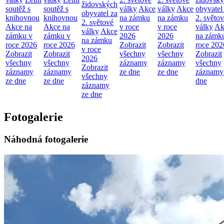
židovských
soutěž s
soutěž s
války
Akce
války
Akce
obyvatel
obyvatel za
knihovnou
knihovnou
na zámku
na zámku
2. světo
2. světové
Akce na
Akce na
v roce
v roce
války
Ak
války
Akce
zámku v
zámku v
2026
2026
na zámk
na zámku
roce 2026
roce 2026
Zobrazit
Zobrazit
roce 202
v roce
Zobrazit
Zobrazit
všechny
všechny
Zobrazit
2026
všechny
všechny
záznamy
záznamy
všechny
Zobrazit
záznamy
záznamy
ze dne
ze dne
záznamy
všechny
ze dne
ze dne
dne
záznamy
ze dne
Fotogalerie
Náhodná fotogalerie