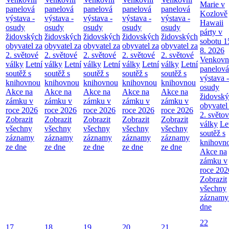
Marie v
panelová
panelová
panelová
panelová
panelová
Kozlově
výstava -
výstava -
výstava -
výstava -
výstava -
Hawaii
osudy
osudy
osudy
osudy
osudy
párty v
židovských
židovských
židovských
židovských
židovských
sobotu 1
obyvatel za
obyvatel za
obyvatel za
obyvatel za
obyvatel za
8. 2026
2. světové
2. světové
2. světové
2. světové
2. světové
Venkovn
války
Letní
války
Letní
války
Letní
války
Letní
války
Letní
panelová
soutěž s
soutěž s
soutěž s
soutěž s
soutěž s
výstava -
knihovnou
knihovnou
knihovnou
knihovnou
knihovnou
osudy
Akce na
Akce na
Akce na
Akce na
Akce na
židovsk
zámku v
zámku v
zámku v
zámku v
zámku v
obyvatel
roce 2026
roce 2026
roce 2026
roce 2026
roce 2026
2. světo
Zobrazit
Zobrazit
Zobrazit
Zobrazit
Zobrazit
války
Le
všechny
všechny
všechny
všechny
všechny
soutěž s
záznamy
záznamy
záznamy
záznamy
záznamy
knihovn
ze dne
ze dne
ze dne
ze dne
ze dne
Akce na
zámku v
roce 202
Zobrazit
všechny
záznamy
dne
22
17
18
19
20
21