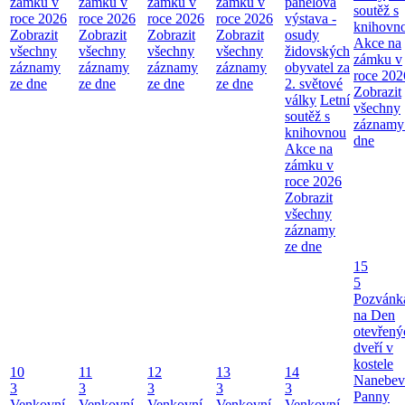
zámku v
zámku v
zámku v
zámku v
panelová
soutěž s
roce 2026
roce 2026
roce 2026
roce 2026
výstava -
knihovn
Zobrazit
Zobrazit
Zobrazit
Zobrazit
osudy
Akce na
všechny
všechny
všechny
všechny
židovských
zámku v
záznamy
záznamy
záznamy
záznamy
obyvatel za
roce 202
ze dne
ze dne
ze dne
ze dne
2. světové
Zobrazit
války
Letní
všechny
soutěž s
záznamy
knihovnou
dne
Akce na
zámku v
roce 2026
Zobrazit
všechny
záznamy
ze dne
15
5
Pozvánk
na Den
otevřený
dveří v
kostele
10
11
12
13
14
Nanebev
3
3
3
3
3
Panny
Venkovní
Venkovní
Venkovní
Venkovní
Venkovní