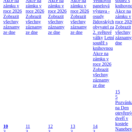
Akce na
Akce na
Akce na
Akce na
Venkovní
soutěž s
zámku v
zámku v
zámku v
zámku v
panelová
knihovn
roce 2026
roce 2026
roce 2026
roce 2026
výstava -
Akce na
Zobrazit
Zobrazit
Zobrazit
Zobrazit
osudy
zámku v
všechny
všechny
všechny
všechny
židovských
roce 202
záznamy
záznamy
záznamy
záznamy
obyvatel za
Zobrazit
ze dne
ze dne
ze dne
ze dne
2. světové
všechny
války
Letní
záznamy
soutěž s
dne
knihovnou
Akce na
zámku v
roce 2026
Zobrazit
všechny
záznamy
ze dne
15
5
Pozvánk
na Den
otevřený
dveří v
kostele
10
11
12
13
14
Nanebev
3
3
3
3
3