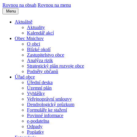
Rovnou na obsah
Rovnou na menu
Menu
Aktuálně
Aktuality
Kalendář akcí
Obec Mnichov
O obci
Blízké okolí
Zastupitelstvo obce
Analýza rizik
Strategický plán rozvoje obce
Podněty občanů
Úřad obce
Úřední deska
Územní plán
Vyhlášky
Veřejnoprávní smlouvy
Dendrologický průzkum
Formuláře ke stažení
Povinné informace
e-podatelna
Odpady
Poplatky