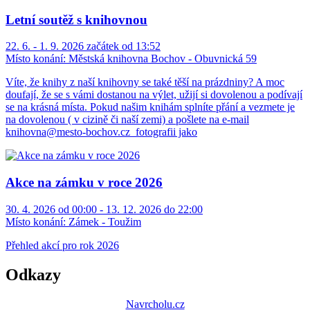
Letní soutěž s knihovnou
22. 6. - 1. 9. 2026 začátek od 13:52
Místo konání:
Městská knihovna Bochov - Obuvnická 59
Víte, že knihy z naší knihovny se také těší na prázdniny? A moc
doufají, že se s vámi dostanou na výlet, užijí si dovolenou a podívají
se na krásná místa. Pokud našim knihám splníte přání a vezmete je
na dovolenou ( v cizině či naší zemi) a pošlete na e-mail
knihovna@mesto-bochov.cz fotografii jako
Akce na zámku v roce 2026
30. 4. 2026 od 00:00 - 13. 12. 2026 do 22:00
Místo konání:
Zámek - Toužim
Přehled akcí pro rok 2026
Odkazy
Navrcholu.cz