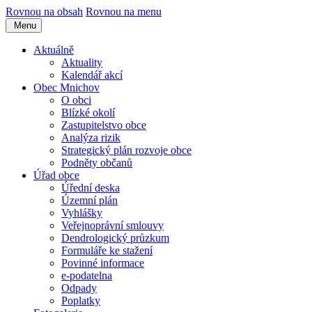
Rovnou na obsah
Rovnou na menu
Menu
Aktuálně
Aktuality
Kalendář akcí
Obec Mnichov
O obci
Blízké okolí
Zastupitelstvo obce
Analýza rizik
Strategický plán rozvoje obce
Podněty občanů
Úřad obce
Úřední deska
Územní plán
Vyhlášky
Veřejnoprávní smlouvy
Dendrologický průzkum
Formuláře ke stažení
Povinné informace
e-podatelna
Odpady
Poplatky