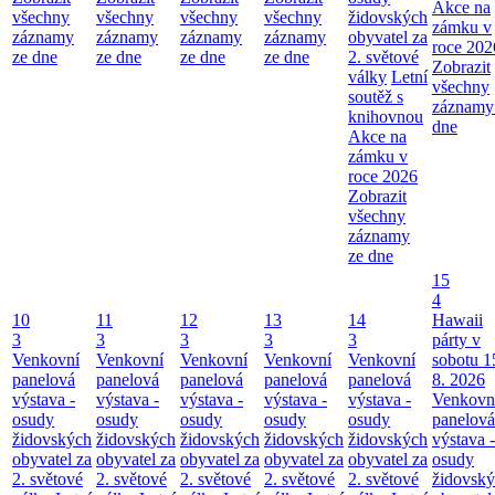
Akce na
všechny
všechny
všechny
všechny
židovských
zámku v
záznamy
záznamy
záznamy
záznamy
obyvatel za
roce 202
ze dne
ze dne
ze dne
ze dne
2. světové
Zobrazit
války
Letní
všechny
soutěž s
záznamy
knihovnou
dne
Akce na
zámku v
roce 2026
Zobrazit
všechny
záznamy
ze dne
15
4
10
11
12
13
14
Hawaii
3
3
3
3
3
párty v
Venkovní
Venkovní
Venkovní
Venkovní
Venkovní
sobotu 1
panelová
panelová
panelová
panelová
panelová
8. 2026
výstava -
výstava -
výstava -
výstava -
výstava -
Venkovn
osudy
osudy
osudy
osudy
osudy
panelová
židovských
židovských
židovských
židovských
židovských
výstava -
obyvatel za
obyvatel za
obyvatel za
obyvatel za
obyvatel za
osudy
2. světové
2. světové
2. světové
2. světové
2. světové
židovsk