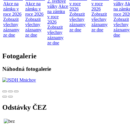
2. světové
Akce na
Akce na
v roce
v roce
války
Ak
války
Akce
zámku v
zámku v
2026
2026
na zámk
na zámku
roce 2026
roce 2026
Zobrazit
Zobrazit
roce 202
v roce
Zobrazit
Zobrazit
všechny
všechny
Zobrazit
2026
všechny
všechny
záznamy
záznamy
všechny
Zobrazit
záznamy
záznamy
ze dne
ze dne
záznamy
všechny
ze dne
ze dne
dne
záznamy
ze dne
Fotogalerie
Náhodná fotogalerie
Odstávky ČEZ