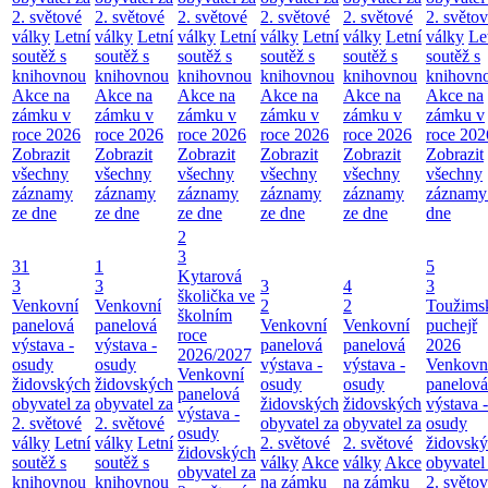
2. světové
2. světové
2. světové
2. světové
2. světové
2. světo
války
Letní
války
Letní
války
Letní
války
Letní
války
Letní
války
Le
soutěž s
soutěž s
soutěž s
soutěž s
soutěž s
soutěž s
knihovnou
knihovnou
knihovnou
knihovnou
knihovnou
knihovn
Akce na
Akce na
Akce na
Akce na
Akce na
Akce na
zámku v
zámku v
zámku v
zámku v
zámku v
zámku v
roce 2026
roce 2026
roce 2026
roce 2026
roce 2026
roce 202
Zobrazit
Zobrazit
Zobrazit
Zobrazit
Zobrazit
Zobrazit
všechny
všechny
všechny
všechny
všechny
všechny
záznamy
záznamy
záznamy
záznamy
záznamy
záznamy
ze dne
ze dne
ze dne
ze dne
ze dne
dne
2
3
31
1
5
Kytarová
3
3
3
4
3
školička ve
Venkovní
Venkovní
2
2
Toužims
školním
panelová
panelová
Venkovní
Venkovní
puchejř
roce
výstava -
výstava -
panelová
panelová
2026
2026/2027
osudy
osudy
výstava -
výstava -
Venkovn
Venkovní
židovských
židovských
osudy
osudy
panelová
panelová
obyvatel za
obyvatel za
židovských
židovských
výstava -
výstava -
2. světové
2. světové
obyvatel za
obyvatel za
osudy
osudy
války
Letní
války
Letní
2. světové
2. světové
židovsk
židovských
soutěž s
soutěž s
války
Akce
války
Akce
obyvatel
obyvatel za
knihovnou
knihovnou
na zámku
na zámku
2. světo