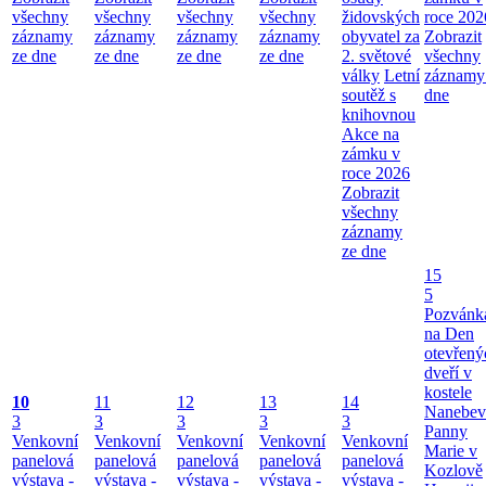
všechny
všechny
všechny
všechny
židovských
roce 202
záznamy
záznamy
záznamy
záznamy
obyvatel za
Zobrazit
ze dne
ze dne
ze dne
ze dne
2. světové
všechny
války
Letní
záznamy
soutěž s
dne
knihovnou
Akce na
zámku v
roce 2026
Zobrazit
všechny
záznamy
ze dne
15
5
Pozvánk
na Den
otevřený
dveří v
kostele
10
11
12
13
14
Nanebev
3
3
3
3
3
Panny
Venkovní
Venkovní
Venkovní
Venkovní
Venkovní
Marie v
panelová
panelová
panelová
panelová
panelová
Kozlově
výstava -
výstava -
výstava -
výstava -
výstava -