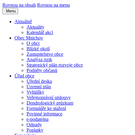
Rovnou na obsah
Rovnou na menu
Menu
Aktuálně
Aktuality
Kalendář akcí
Obec Mnichov
O obci
Blízké okolí
Zastupitelstvo obce
Analýza rizik
Strategický plán rozvoje obce
Podněty občanů
Úřad obce
Úřední deska
Územní plán
Vyhlášky
Veřejnoprávní smlouvy
Dendrologický průzkum
Formuláře ke stažení
Povinné informace
e-podatelna
Odpady
Poplatky