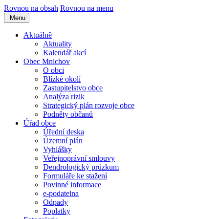
Rovnou na obsah
Rovnou na menu
Menu
Aktuálně
Aktuality
Kalendář akcí
Obec Mnichov
O obci
Blízké okolí
Zastupitelstvo obce
Analýza rizik
Strategický plán rozvoje obce
Podněty občanů
Úřad obce
Úřední deska
Územní plán
Vyhlášky
Veřejnoprávní smlouvy
Dendrologický průzkum
Formuláře ke stažení
Povinné informace
e-podatelna
Odpady
Poplatky