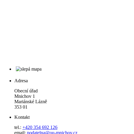
Adresa
Obecní úřad
Mnichov 1
Mariánské Lázně
353 01
Kontakt
tel.:
+420 354 692 126
email:
podatelna@ou-mnichov.cz