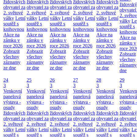
židovských
židovských
židovských
židovských
židovských
židovsk
obyvatel za
obyvatel za
obyvatel za
obyvatel za
obyvatel za
obyvatel
2. světové
2. světové
2. světové
2. světové
2. světové
2. světo
války
Letní
války
Letní
války
Letní
války
Letní
války
Letní
války
Le
soutěž s
soutěž s
soutěž s
soutěž s
soutěž s
soutěž s
knihovnou
knihovnou
knihovnou
knihovnou
knihovnou
knihovn
Akce na
Akce na
Akce na
Akce na
Akce na
Akce na
zámku v
zámku v
zámku v
zámku v
zámku v
zámku v
roce 2026
roce 2026
roce 2026
roce 2026
roce 2026
roce 202
Zobrazit
Zobrazit
Zobrazit
Zobrazit
Zobrazit
Zobrazit
všechny
všechny
všechny
všechny
všechny
všechny
záznamy
záznamy
záznamy
záznamy
záznamy
záznamy
ze dne
ze dne
ze dne
ze dne
ze dne
dne
24
25
26
27
28
29
3
3
3
3
3
3
Venkovní
Venkovní
Venkovní
Venkovní
Venkovní
Venkovn
panelová
panelová
panelová
panelová
panelová
panelová
výstava -
výstava -
výstava -
výstava -
výstava -
výstava -
osudy
osudy
osudy
osudy
osudy
osudy
židovských
židovských
židovských
židovských
židovských
židovsk
obyvatel za
obyvatel za
obyvatel za
obyvatel za
obyvatel za
obyvatel
2. světové
2. světové
2. světové
2. světové
2. světové
2. světo
války
Letní
války
Letní
války
Letní
války
Letní
války
Letní
války
Le
soutěž s
soutěž s
soutěž s
soutěž s
soutěž s
soutěž s