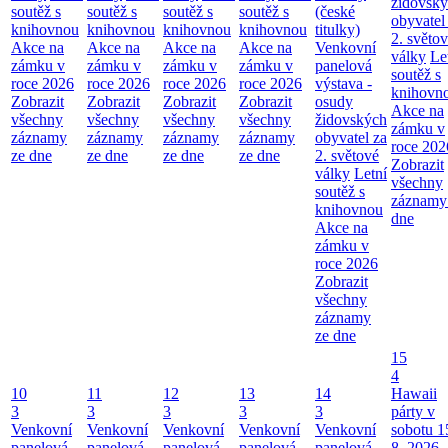
židovsk
soutěž s
soutěž s
soutěž s
soutěž s
(české
obyvatel
knihovnou
knihovnou
knihovnou
knihovnou
titulky)
2. světo
Akce na
Akce na
Akce na
Akce na
Venkovní
války
Le
zámku v
zámku v
zámku v
zámku v
panelová
soutěž s
roce 2026
roce 2026
roce 2026
roce 2026
výstava -
knihovn
Zobrazit
Zobrazit
Zobrazit
Zobrazit
osudy
Akce na
všechny
všechny
všechny
všechny
židovských
zámku v
záznamy
záznamy
záznamy
záznamy
obyvatel za
roce 202
ze dne
ze dne
ze dne
ze dne
2. světové
Zobrazit
války
Letní
všechny
soutěž s
záznamy
knihovnou
dne
Akce na
zámku v
roce 2026
Zobrazit
všechny
záznamy
ze dne
15
4
10
11
12
13
14
Hawaii
3
3
3
3
3
párty v
Venkovní
Venkovní
Venkovní
Venkovní
Venkovní
sobotu 1
panelová
panelová
panelová
panelová
panelová
8. 2026