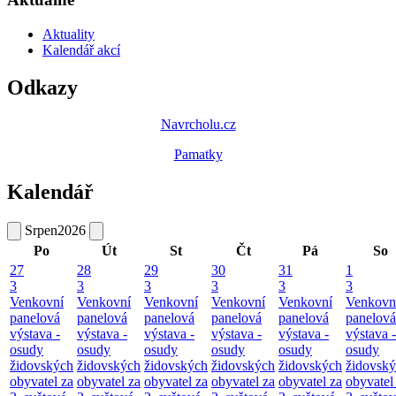
Aktuality
Kalendář akcí
Odkazy
Navrcholu.cz
Pamatky
Kalendář
Srpen
2026
Po
Út
St
Čt
Pá
So
27
28
29
30
31
1
3
3
3
3
3
3
Venkovní
Venkovní
Venkovní
Venkovní
Venkovní
Venkovn
panelová
panelová
panelová
panelová
panelová
panelová
výstava -
výstava -
výstava -
výstava -
výstava -
výstava -
osudy
osudy
osudy
osudy
osudy
osudy
židovských
židovských
židovských
židovských
židovských
židovsk
obyvatel za
obyvatel za
obyvatel za
obyvatel za
obyvatel za
obyvatel