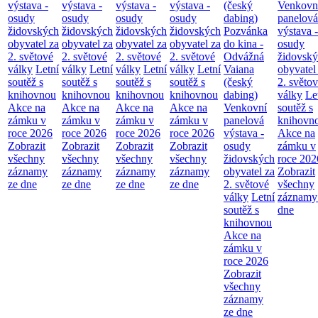
výstava -
výstava -
výstava -
výstava -
(český
Venkovn
osudy
osudy
osudy
osudy
dabing)
panelová
židovských
židovských
židovských
židovských
Pozvánka
výstava -
obyvatel za
obyvatel za
obyvatel za
obyvatel za
do kina -
osudy
2. světové
2. světové
2. světové
2. světové
Odvážná
židovsk
války
Letní
války
Letní
války
Letní
války
Letní
Vaiana
obyvatel
soutěž s
soutěž s
soutěž s
soutěž s
(český
2. světo
knihovnou
knihovnou
knihovnou
knihovnou
dabing)
války
Le
Akce na
Akce na
Akce na
Akce na
Venkovní
soutěž s
zámku v
zámku v
zámku v
zámku v
panelová
knihovn
roce 2026
roce 2026
roce 2026
roce 2026
výstava -
Akce na
Zobrazit
Zobrazit
Zobrazit
Zobrazit
osudy
zámku v
všechny
všechny
všechny
všechny
židovských
roce 202
záznamy
záznamy
záznamy
záznamy
obyvatel za
Zobrazit
ze dne
ze dne
ze dne
ze dne
2. světové
všechny
války
Letní
záznamy
soutěž s
dne
knihovnou
Akce na
zámku v
roce 2026
Zobrazit
všechny
záznamy
ze dne