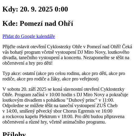
Kdy:
20. 9. 2025 0:00
Kde:
Pomezí nad Ohří
Přidat do Google kalendáře
Přijďte oslavit otevření Cyklostezky Ohře v Pomezí nad Ohří! Čeká
vás bohatý program včetně vystoupení DJ Miro Novy, loutkového
divadla, tanečního vystoupení a koncertu. Nezapomeňte se těšit na
občerstvení a hry pro děti!
Typ akce: ostatní (akce pro celou rodinu, akce pro děti, akce pro
rodiče, akce pro rodiče a žáky, akce pro veřejnost)
V sobotu 20. září 2025 se koná slavnostní otevření Cyklostezky
Ohře. Program začíná v 10:00 hodin s DJ Miro Novy a pokračuje
loutkovým divadlem s pohádkou "Duhový princ" v 11:00.
Odpoledne se můžete těšit na taneční vystoupení ZUŠ Cheb
v 14:00, smíšený pěvecký sbor Chorus Egrensis ve 16:00
a rockovou kapelu Plektrum v 18:00. Pro děti budou připravena
občerstvení a různé hry, včetně animačního programu.
Přílohy