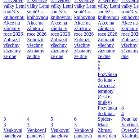
2. světové
2. světové
2. světové
2. světové
2. světové
2. světo
války
Letní
války
Letní
války
Letní
války
Letní
války
Letní
války
Le
soutěž s
soutěž s
soutěž s
soutěž s
soutěž s
soutěž s
knihovnou
knihovnou
knihovnou
knihovnou
knihovnou
knihovn
Akce na
Akce na
Akce na
Akce na
Akce na
Akce na
zámku v
zámku v
zámku v
zámku v
zámku v
zámku v
roce 2026
roce 2026
roce 2026
roce 2026
roce 2026
roce 202
Zobrazit
Zobrazit
Zobrazit
Zobrazit
Zobrazit
Zobrazit
všechny
všechny
všechny
všechny
všechny
všechny
záznamy
záznamy
záznamy
záznamy
záznamy
záznamy
ze dne
ze dne
ze dne
ze dne
ze dne
dne
7
6
Pozvánka
do kina -
Zrozen z
temnoty
(české
titulky)
Pozvánka
8
do kina -
4
3
4
5
6
Spider-
Pouť ke 
3
3
3
3
Man:
Vavřinci
Venkovní
Venkovní
Venkovní
Venkovní
Zbrusu
Ovesnýc
panelová
panelová
panelová
panelová
nový den
Kladrub