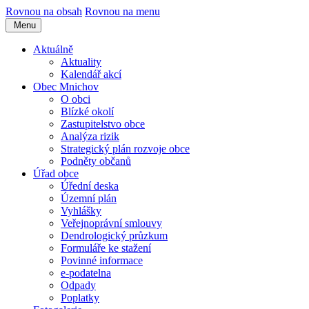
Rovnou na obsah
Rovnou na menu
Menu
Aktuálně
Aktuality
Kalendář akcí
Obec Mnichov
O obci
Blízké okolí
Zastupitelstvo obce
Analýza rizik
Strategický plán rozvoje obce
Podněty občanů
Úřad obce
Úřední deska
Územní plán
Vyhlášky
Veřejnoprávní smlouvy
Dendrologický průzkum
Formuláře ke stažení
Povinné informace
e-podatelna
Odpady
Poplatky