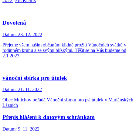
2022 je 62Kč/m3
Dovolená
Datum:
23. 12. 2022
Přejeme všem našim občanům klidné prožití Vánočních svátků v
rodinném kruhu a se svými blízkými. Těšit se na Vás budeme od
2.1.2023
vánoční sbírka pro útulek
Datum:
21. 11. 2022
Obec Mnichov pořádá Vánoční sbírku pro psí útulek v Mariánských
Lázních
Přepis hlášení k datovým schránkám
Datum:
9. 11. 2022