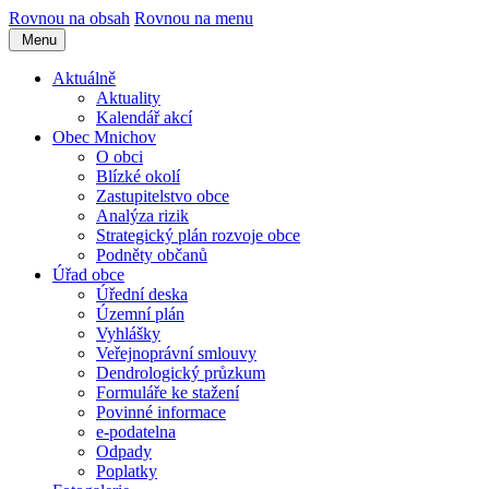
Rovnou na obsah
Rovnou na menu
Menu
Aktuálně
Aktuality
Kalendář akcí
Obec Mnichov
O obci
Blízké okolí
Zastupitelstvo obce
Analýza rizik
Strategický plán rozvoje obce
Podněty občanů
Úřad obce
Úřední deska
Územní plán
Vyhlášky
Veřejnoprávní smlouvy
Dendrologický průzkum
Formuláře ke stažení
Povinné informace
e-podatelna
Odpady
Poplatky