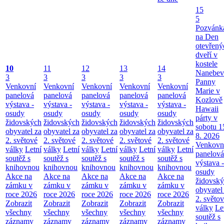
15
5
Pozvánk
na Den
otevřený
dveří v
kostele
10
11
12
13
14
Nanebev
3
3
3
3
3
Panny
Venkovní
Venkovní
Venkovní
Venkovní
Venkovní
Marie v
panelová
panelová
panelová
panelová
panelová
Kozlově
výstava -
výstava -
výstava -
výstava -
výstava -
Hawaii
osudy
osudy
osudy
osudy
osudy
párty v
židovských
židovských
židovských
židovských
židovských
sobotu 1
obyvatel za
obyvatel za
obyvatel za
obyvatel za
obyvatel za
8. 2026
2. světové
2. světové
2. světové
2. světové
2. světové
Venkovn
války
Letní
války
Letní
války
Letní
války
Letní
války
Letní
panelová
soutěž s
soutěž s
soutěž s
soutěž s
soutěž s
výstava -
knihovnou
knihovnou
knihovnou
knihovnou
knihovnou
osudy
Akce na
Akce na
Akce na
Akce na
Akce na
židovsk
zámku v
zámku v
zámku v
zámku v
zámku v
obyvatel
roce 2026
roce 2026
roce 2026
roce 2026
roce 2026
2. světo
Zobrazit
Zobrazit
Zobrazit
Zobrazit
Zobrazit
války
Le
všechny
všechny
všechny
všechny
všechny
soutěž s
záznamy
záznamy
záznamy
záznamy
záznamy