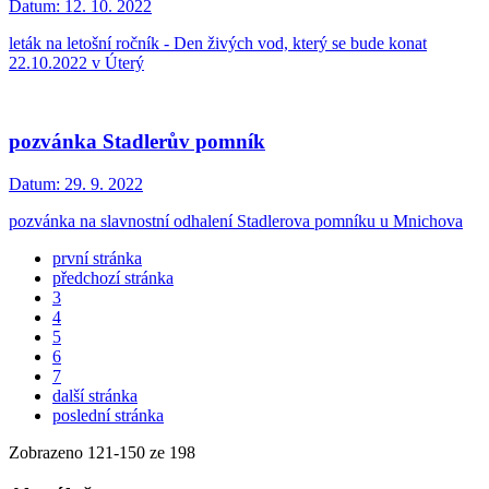
Datum:
12. 10. 2022
leták na letošní ročník - Den živých vod, který se bude konat
22.10.2022 v Úterý
pozvánka Stadlerův pomník
Datum:
29. 9. 2022
pozvánka na slavnostní odhalení Stadlerova pomníku u Mnichova
první stránka
předchozí stránka
3
4
5
6
7
další stránka
poslední stránka
Zobrazeno
121
-
150
ze 198