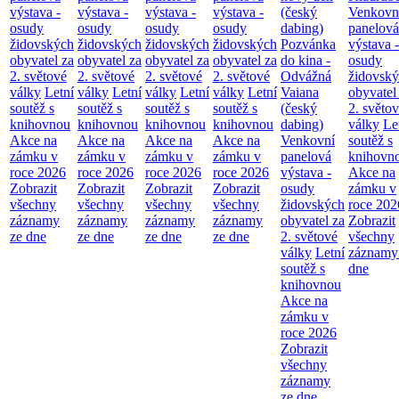
výstava -
výstava -
výstava -
výstava -
(český
Venkovn
osudy
osudy
osudy
osudy
dabing)
panelová
židovských
židovských
židovských
židovských
Pozvánka
výstava -
obyvatel za
obyvatel za
obyvatel za
obyvatel za
do kina -
osudy
2. světové
2. světové
2. světové
2. světové
Odvážná
židovsk
války
Letní
války
Letní
války
Letní
války
Letní
Vaiana
obyvatel
soutěž s
soutěž s
soutěž s
soutěž s
(český
2. světo
knihovnou
knihovnou
knihovnou
knihovnou
dabing)
války
Le
Akce na
Akce na
Akce na
Akce na
Venkovní
soutěž s
zámku v
zámku v
zámku v
zámku v
panelová
knihovn
roce 2026
roce 2026
roce 2026
roce 2026
výstava -
Akce na
Zobrazit
Zobrazit
Zobrazit
Zobrazit
osudy
zámku v
všechny
všechny
všechny
všechny
židovských
roce 202
záznamy
záznamy
záznamy
záznamy
obyvatel za
Zobrazit
ze dne
ze dne
ze dne
ze dne
2. světové
všechny
války
Letní
záznamy
soutěž s
dne
knihovnou
Akce na
zámku v
roce 2026
Zobrazit
všechny
záznamy
ze dne