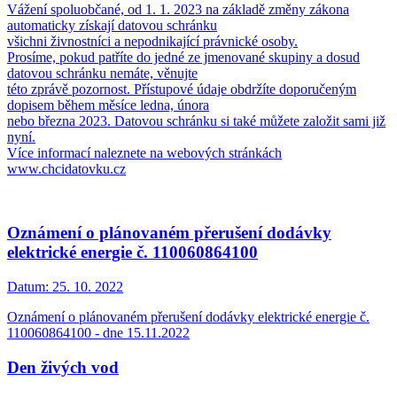
Vážení spoluobčané, od 1. 1. 2023 na základě změny zákona
automaticky získají datovou schránku
všichni živnostníci a nepodnikající právnické osoby.
Prosíme, pokud patříte do jedné ze jmenované skupiny a dosud
datovou schránku nemáte, věnujte
této zprávě pozornost. Přístupové údaje obdržíte doporučeným
dopisem během měsíce ledna, února
nebo března 2023. Datovou schránku si také můžete založit sami již
nyní.
Více informací naleznete na webových stránkách
www.chcidatovku.cz
Oznámení o plánovaném přerušení dodávky
elektrické energie č. 110060864100
Datum:
25. 10. 2022
Oznámení o plánovaném přerušení dodávky elektrické energie č.
110060864100 - dne 15.11.2022
Den živých vod