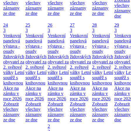
Zobrazit
všechny
všechny
všechny
všechny
všechny
všechny
záznamy
záznamy
záznamy
záznamy
záznamy
záznamy
ze dne
ze dne
ze dne
ze dne
ze dne
dne
24
25
26
27
28
29
3
3
3
3
3
3
Venkovní
Venkovní
Venkovní
Venkovní
Venkovní
Venkovn
panelová
panelová
panelová
panelová
panelová
panelová
výstava -
výstava -
výstava -
výstava -
výstava -
výstava -
osudy
osudy
osudy
osudy
osudy
osudy
židovských
židovských
židovských
židovských
židovských
židovsk
obyvatel za
obyvatel za
obyvatel za
obyvatel za
obyvatel za
obyvatel
2. světové
2. světové
2. světové
2. světové
2. světové
2. světo
války
Letní
války
Letní
války
Letní
války
Letní
války
Letní
války
Le
soutěž s
soutěž s
soutěž s
soutěž s
soutěž s
soutěž s
knihovnou
knihovnou
knihovnou
knihovnou
knihovnou
knihovn
Akce na
Akce na
Akce na
Akce na
Akce na
Akce na
zámku v
zámku v
zámku v
zámku v
zámku v
zámku v
roce 2026
roce 2026
roce 2026
roce 2026
roce 2026
roce 202
Zobrazit
Zobrazit
Zobrazit
Zobrazit
Zobrazit
Zobrazit
všechny
všechny
všechny
všechny
všechny
všechny
záznamy
záznamy
záznamy
záznamy
záznamy
záznamy
ze dne
ze dne
ze dne
ze dne
ze dne
dne
2