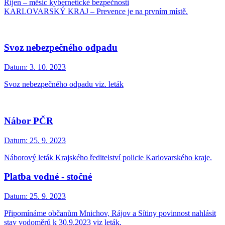
Říjen – měsíc kybernetické bezpečnosti
KARLOVARSKÝ KRAJ – Prevence je na prvním místě.
Svoz nebezpečného odpadu
Datum:
3. 10. 2023
Svoz nebezpečného odpadu viz. leták
Nábor PČR
Datum:
25. 9. 2023
Náborový leták Krajského ředitelství policie Karlovarského kraje.
Platba vodné - stočné
Datum:
25. 9. 2023
Připomínáme občanům Mnichov, Rájov a Sítiny povinnost nahlásit
stav vodoměrů k 30.9.2023 viz leták.