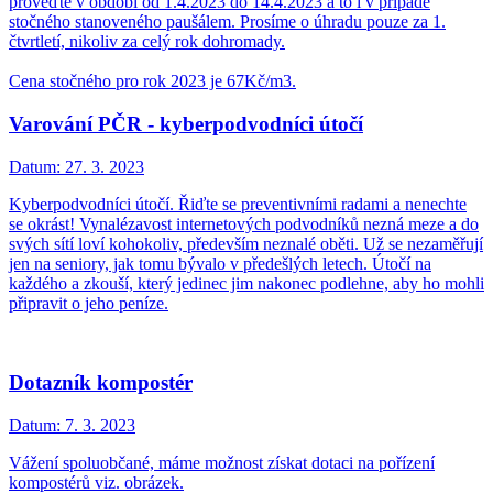
proveďte v období od 1.4.2023 do 14.4.2023 a to i v případě
stočného stanoveného paušálem. Prosíme o úhradu pouze za 1.
čtvrtletí, nikoliv za celý rok dohromady.
Cena stočného pro rok 2023 je 67Kč/m3.
Varování PČR - kyberpodvodníci útočí
Datum:
27. 3. 2023
Kyberpodvodníci útočí. Řiďte se preventivními radami a nenechte
se okrást! Vynalézavost internetových podvodníků nezná meze a do
svých sítí loví kohokoliv, především neznalé oběti. Už se nezaměřují
jen na seniory, jak tomu bývalo v předešlých letech. Útočí na
každého a zkouší, který jedinec jim nakonec podlehne, aby ho mohli
připravit o jeho peníze.
Dotazník kompostér
Datum:
7. 3. 2023
Vážení spoluobčané, máme možnost získat dotaci na pořízení
kompostérů viz. obrázek.