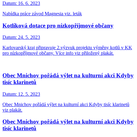
Datum:
16. 6. 2023
Nabídka práce závod Magnesia viz. leták
Kotlíková dotace pro nízkopříjmové občany
Datum:
24. 5. 2023
Karlovarský kraj připravuje 2.výzvuk projektu výměny kotlů v KK
pro nízkopříjmové občany. Více info viz přiložený plakát.
Obec Mnichov pořádá výlet na kulturní akci Kdyby
tisíc klarinetů
Datum:
12. 5. 2023
Obec Mnichov pořádá výlet na kulturní akci Kdyby tisíc klarinetů
viz plakát.
Obec Mnichov pořádá výlet na kulturní akci Kdyby
tisíc klarinetů