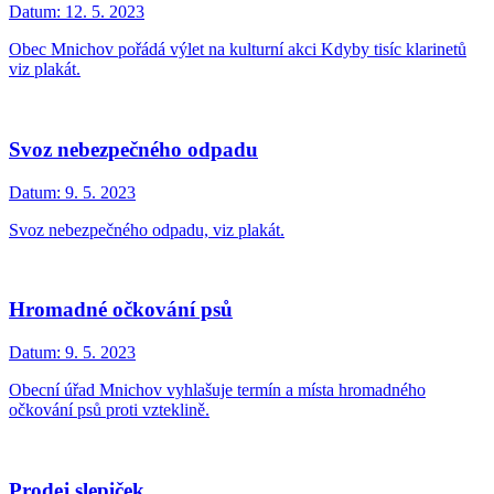
Datum:
12. 5. 2023
Obec Mnichov pořádá výlet na kulturní akci Kdyby tisíc klarinetů
viz plakát.
Svoz nebezpečného odpadu
Datum:
9. 5. 2023
Svoz nebezpečného odpadu, viz plakát.
Hromadné očkování psů
Datum:
9. 5. 2023
Obecní úřad Mnichov vyhlašuje termín a místa hromadného
očkování psů proti vzteklině.
Prodej slepiček