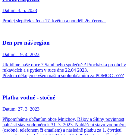
Datum:
3. 5. 2023
Prodej slepiček středa 17. května a pondělí 26. června.
Den pro náš region
Datum:
19. 4. 2023
Uklidíme naše obce ? Sami nebo společně ? Procházka po obci v
rukavicích a s pytlem v ruce dne 22.04 2023.
Předem děkujeme všem našim spoluobčanům za POMOC .????
Platba vodné - stočné
Datum:
27. 3. 2023
Připomínáme občanům obce Mnichov, Rájov a Sítiny povinnost
nahlásit stav vodoměru k 31. 3. 2023. Nahlášení stavu vodoměru
(osobně, telefonem či emailem) a následně platbu za 1. čtvrtletí