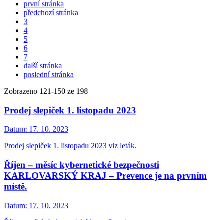
první stránka
předchozí stránka
3
4
5
6
7
další stránka
poslední stránka
Zobrazeno
121
-
150
ze 198
Prodej slepiček 1. listopadu 2023
Datum:
17. 10. 2023
Prodej slepiček 1. listopadu 2023 viz leták.
Říjen – měsíc kybernetické bezpečnosti
KARLOVARSKÝ KRAJ – Prevence je na prvním
místě.
Datum:
17. 10. 2023