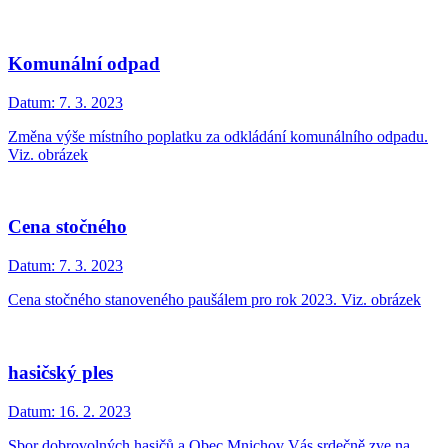
Komunální odpad
Datum:
7. 3. 2023
Změna výše místního poplatku za odkládání komunálního odpadu.
Viz. obrázek
Cena stočného
Datum:
7. 3. 2023
Cena stočného stanoveného paušálem pro rok 2023. Viz. obrázek
hasičský ples
Datum:
16. 2. 2023
Sbor dobrovolných hasičů a Obec Mnichov Vás srdečně zve na