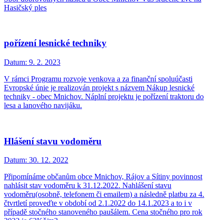
Hasičský ples
pořízení lesnické techniky
Datum:
9. 2. 2023
V rámci Programu rozvoje venkova a za finanční spoluúčasti
Evropské únie je realizován projekt s názvem Nákup lesnické
techniky - obec Mnichov. Náplní projektu je pořízení traktoru do
lesa a lanového navijáku.
Hlášení stavu vodoměru
Datum:
30. 12. 2022
Připomínáme občanům obce Mnichov, Rájov a Sítiny povinnost
nahlásit stav vodoměru k 31.12.2022. Nahlášení stavu
vodoměru(osobně, telefonem či emailem) a následně platbu za 4.
čtvrtletí proveďte v období od 2.1.2022 do 14.1.2023 a to i v
případě stočného stanoveného paušálem. Cena stočného pro rok