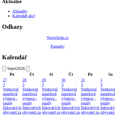
Aktuálně
Aktuality
Kalendář akcí
Odkazy
Navrcholu.cz
Pamatky
Kalendář
Srpen
2026
Po
Út
St
Čt
Pá
So
27
28
29
30
31
1
3
3
3
3
3
3
Venkovní
Venkovní
Venkovní
Venkovní
Venkovní
Venkovn
panelová
panelová
panelová
panelová
panelová
panelová
výstava -
výstava -
výstava -
výstava -
výstava -
výstava -
osudy
osudy
osudy
osudy
osudy
osudy
židovských
židovských
židovských
židovských
židovských
židovsk
obyvatel za
obyvatel za
obyvatel za
obyvatel za
obyvatel za
obyvatel