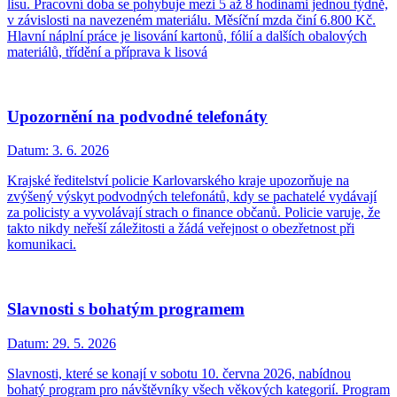
lisu. Pracovní doba se pohybuje mezi 5 až 8 hodinami jednou týdně,
v závislosti na navezeném materiálu. Měsíční mzda činí 6.800 Kč.
Hlavní náplní práce je lisování kartonů, fólií a dalších obalových
materiálů, třídění a příprava k lisová
Upozornění na podvodné telefonáty
Datum:
3. 6. 2026
Krajské ředitelství policie Karlovarského kraje upozorňuje na
zvýšený výskyt podvodných telefonátů, kdy se pachatelé vydávají
za policisty a vyvolávají strach o finance občanů. Policie varuje, že
takto nikdy neřeší záležitosti a žádá veřejnost o obezřetnost při
komunikaci.
Slavnosti s bohatým programem
Datum:
29. 5. 2026
Slavnosti, které se konají v sobotu 10. června 2026, nabídnou
bohatý program pro návštěvníky všech věkových kategorií. Program