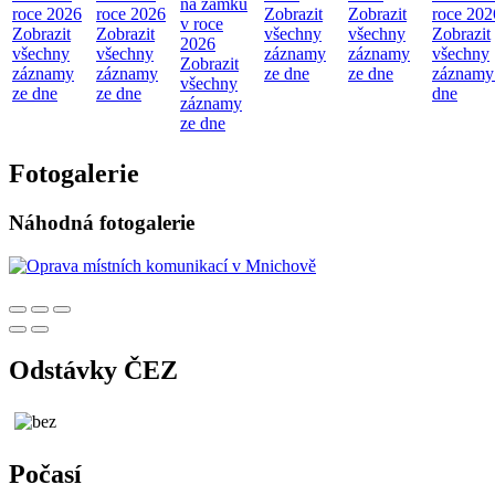
na zámku
roce 2026
roce 2026
Zobrazit
Zobrazit
roce 202
v roce
Zobrazit
Zobrazit
všechny
všechny
Zobrazit
2026
všechny
všechny
záznamy
záznamy
všechny
Zobrazit
záznamy
záznamy
ze dne
ze dne
záznamy
všechny
ze dne
ze dne
dne
záznamy
ze dne
Fotogalerie
Náhodná fotogalerie
Odstávky ČEZ
Počasí