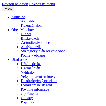
Rovnou na obsah
Rovnou na menu
Menu
Aktuálně
Aktuality
Kalendář akcí
Obec Mnichov
O obci
Blízké okolí
Zastupitelstvo obce
Analýza rizik
Strategický plán rozvoje obce
Podněty občanů
Úřad obce
Úřední deska
Územní plán
Vyhlášky
Veřejnoprávní smlouvy
Dendrologický průzkum
Formuláře ke stažení
Povinné informace
e-podatelna
Odpady
Poplatky