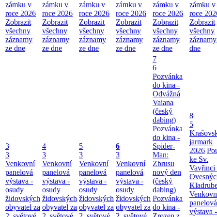
zámku v
zámku v
zámku v
zámku v
zámku v
zámku v
roce 2026
roce 2026
roce 2026
roce 2026
roce 2026
roce 202
Zobrazit
Zobrazit
Zobrazit
Zobrazit
Zobrazit
Zobrazit
všechny
všechny
všechny
všechny
všechny
všechny
záznamy
záznamy
záznamy
záznamy
záznamy
záznamy
ze dne
ze dne
ze dne
ze dne
ze dne
dne
7
6
Pozvánka
do kina -
Odvážná
Vaiana
(český
8
dabing)
5
Pozvánka
Krašovs
do kina -
jarmark
3
4
5
6
Spider-
2026
Po
3
3
3
3
Man:
ke Sv.
Venkovní
Venkovní
Venkovní
Venkovní
Zbrusu
Vavřinci
panelová
panelová
panelová
panelová
nový den
Ovesnýc
výstava -
výstava -
výstava -
výstava -
(český
Kladrub
osudy
osudy
osudy
osudy
dabing)
Venkovn
židovských
židovských
židovských
židovských
Pozvánka
panelová
obyvatel za
obyvatel za
obyvatel za
obyvatel za
do kina -
výstava -
2. světové
2. světové
2. světové
2. světové
Zrozen z