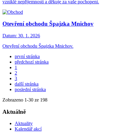
vzniklé nepříjemnosti a děkuje za vaše pochopení.
Otevření obchodu Špajzka Mnichov
Datum:
30. 1. 2026
Otevření obchodu Špajzka Mnichov.
první stránka
předchozí stránka
1
2
3
další stránka
poslední stránka
Zobrazeno
1
-
30
ze 198
Aktuálně
Aktuality
Kalendář akcí