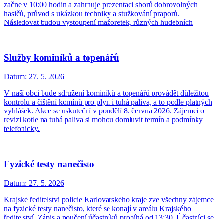
začne v 10:00 hodin a zahrnuje prezentaci sborů dobrovolných
hasičů, průvod s ukázkou techniky a stužkování praporů.
Následovat budou vystoupení mažoretek, různých hudebních
Služby kominíků a topenářů
Datum:
27. 5. 2026
V naší obci bude sdružení kominíků a topenářů provádět důležitou
kontrolu a čištění komínů pro plyn i tuhá paliva, a to podle platných
vyhlášek. Akce se uskuteční v pondělí 8. června 2026. Zájemci o
revizi kotle na tuhá paliva si mohou domluvit termín a podmínky
telefonicky.
Fyzické testy nanečisto
Datum:
27. 5. 2026
Krajské ředitelství policie Karlovarského kraje zve všechny zájemce
na fyzické testy nanečisto, které se konají v areálu Krajského
ředitelství. Zápis a poučení účastníků probíhá od 13:30. Účastníci se