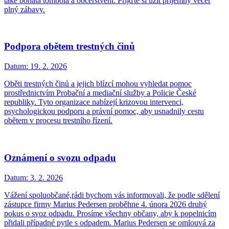
také bohatá tombola a občerstvení. Přijďte si užít příjemný večer
plný zábavy.
Podpora obětem trestných činů
Datum:
19. 2. 2026
Oběti trestných činů a jejich blízcí mohou vyhledat pomoc
prostřednictvím Probační a mediační služby a Policie České
republiky. Tyto organizace nabízejí krizovou intervenci,
psychologickou podporu a právní pomoc, aby usnadnily cestu
obětem v procesu trestního řízení.
Oznámení o svozu odpadu
Datum:
3. 2. 2026
Vážení spoluobčané,rádi bychom vás informovali, že podle sdělení
zástupce firmy Marius Pedersen proběhne 4. února 2026 druhý
pokus o svoz odpadu. Prosíme všechny občany, aby k popelnicím
přidali případné pytle s odpadem. Marius Pedersen se omlouvá za