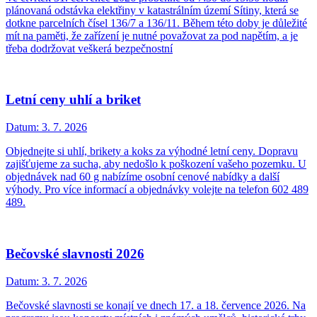
plánovaná odstávka elektřiny v katastrálním území Sítiny, která se
dotkne parcelních čísel 136/7 a 136/11. Během této doby je důležité
mít na paměti, že zařízení je nutné považovat za pod napětím, a je
třeba dodržovat veškerá bezpečnostní
Letní ceny uhlí a briket
Datum:
3. 7. 2026
Objednejte si uhlí, brikety a koks za výhodné letní ceny. Dopravu
zajišťujeme za sucha, aby nedošlo k poškození vašeho pozemku. U
objednávek nad 60 g nabízíme osobní cenové nabídky a další
výhody. Pro více informací a objednávky volejte na telefon 602 489
489.
Bečovské slavnosti 2026
Datum:
3. 7. 2026
Bečovské slavnosti se konají ve dnech 17. a 18. července 2026. Na