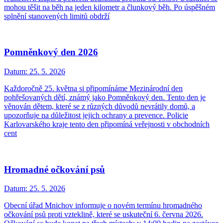
mohou těšit na běh na jeden kilometr a člunkový běh. Po úspěšném
splnění stanovených limitů obdrží
Pomněnkový den 2026
Datum:
25. 5. 2026
Každoročně 25. května si připomínáme Mezinárodní den
pohřešovaných dětí, známý jako Pomněnkový den. Tento den je
věnován dětem, které se z různých důvodů nevrátily domů, a
upozorňuje na důležitost jejich ochrany a prevence. Policie
Karlovarského kraje tento den připomíná veřejnosti v obchodních
cent
Hromadné očkování psů
Datum:
25. 5. 2026
Obecní úřad Mnichov informuje o novém termínu hromadného
očkování psů proti vzteklině, které se uskuteční 6. června 2026.