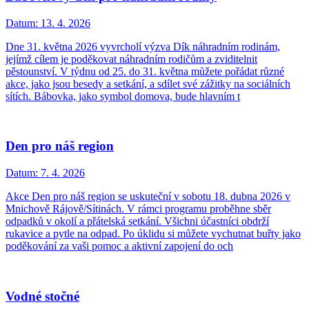
Datum:
13. 4. 2026
Dne 31. května 2026 vyvrcholí výzva Dík náhradním rodinám,
jejímž cílem je poděkovat náhradním rodičům a zviditelnit
pěstounství. V týdnu od 25. do 31. května můžete pořádat různé
akce, jako jsou besedy a setkání, a sdílet své zážitky na sociálních
sítích. Bábovka, jako symbol domova, bude hlavním t
Den pro náš region
Datum:
7. 4. 2026
Akce Den pro náš region se uskuteční v sobotu 18. dubna 2026 v
Mnichově Rájově/Sítinách. V rámci programu proběhne sběr
odpadků v okolí a přátelská setkání. Všichni účastníci obdrží
rukavice a pytle na odpad. Po úklidu si můžete vychutnat buřty jako
poděkování za vaši pomoc a aktivní zapojení do och
Vodné stočné