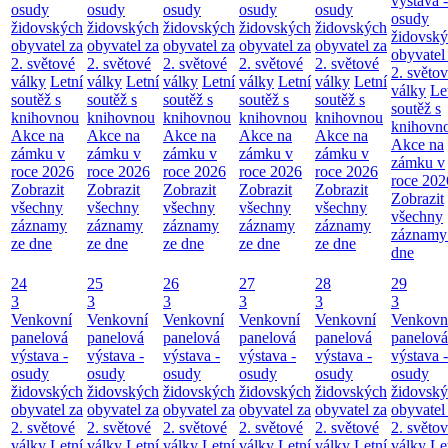
výstava -
osudy
osudy
osudy
osudy
osudy
osudy
židovských
židovských
židovských
židovských
židovských
židovsk
obyvatel za
obyvatel za
obyvatel za
obyvatel za
obyvatel za
obyvatel
2. světové
2. světové
2. světové
2. světové
2. světové
2. světo
války
Letní
války
Letní
války
Letní
války
Letní
války
Letní
války
Le
soutěž s
soutěž s
soutěž s
soutěž s
soutěž s
soutěž s
knihovnou
knihovnou
knihovnou
knihovnou
knihovnou
knihovn
Akce na
Akce na
Akce na
Akce na
Akce na
Akce na
zámku v
zámku v
zámku v
zámku v
zámku v
zámku v
roce 2026
roce 2026
roce 2026
roce 2026
roce 2026
roce 202
Zobrazit
Zobrazit
Zobrazit
Zobrazit
Zobrazit
Zobrazit
všechny
všechny
všechny
všechny
všechny
všechny
záznamy
záznamy
záznamy
záznamy
záznamy
záznamy
ze dne
ze dne
ze dne
ze dne
ze dne
dne
24
25
26
27
28
29
3
3
3
3
3
3
Venkovní
Venkovní
Venkovní
Venkovní
Venkovní
Venkovn
panelová
panelová
panelová
panelová
panelová
panelová
výstava -
výstava -
výstava -
výstava -
výstava -
výstava -
osudy
osudy
osudy
osudy
osudy
osudy
židovských
židovských
židovských
židovských
židovských
židovsk
obyvatel za
obyvatel za
obyvatel za
obyvatel za
obyvatel za
obyvatel
2. světové
2. světové
2. světové
2. světové
2. světové
2. světo
války
Letní
války
Letní
války
Letní
války
Letní
války
Letní
války
Le