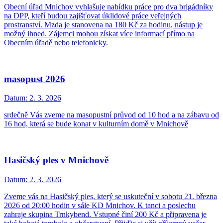
Obecní úřad Mnichov vyhlašuje nabídku práce pro dva brigádníky
na DPP, kteří budou zajišťovat úklidové práce veřejných
prostranství. Mzda je stanovena na 180 Kč za hodinu, nástup je
možný ihned. Zájemci mohou získat více informací přímo na
Obecním úřadě nebo telefonicky.
masopust 2026
Datum:
2. 3. 2026
srdečně Vás zveme na masopustní průvod od 10 hod a na zábavu od
16 hod, která se bude konat v kulturním domě v Mnichově
Hasičský ples v Mnichově
Datum:
2. 3. 2026
Zveme vás na Hasičský ples, který se uskuteční v sobotu 21. března
2026 od 20:00 hodin v sále KD Mnichov. K tanci a poslechu
zahraje skupina Trnkybend. Vstupné činí 200 Kč a připravena je