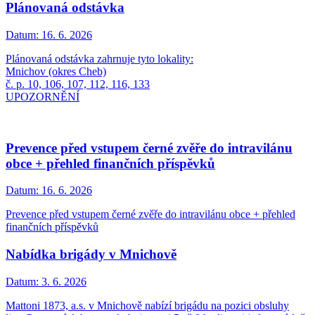
Plánovaná odstávka
Datum:
16. 6. 2026
Plánovaná odstávka zahrnuje tyto lokality:
Mnichov (okres Cheb)
č. p. 10, 106, 107, 112, 116, 133
UPOZORNĚNÍ
Prevence před vstupem černé zvěře do intravilánu
obce + přehled finančních příspěvků
Datum:
16. 6. 2026
Prevence před vstupem černé zvěře do intravilánu obce + přehled
finančních příspěvků
Nabídka brigády v Mnichově
Datum:
3. 6. 2026
Mattoni 1873, a.s. v Mnichově nabízí brigádu na pozici obsluhy