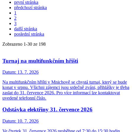
první stránka
předchozí stránka
1
2
3
další stránka
poslední stránka
Zobrazeno
1
-
30
ze 198
Turnaj na multifunkčním hřišti
Datum:
13. 7. 2026
Na multifunkčním hřišti v Mnichově se chystá turnaj, který se bude
konat v srpnu. Všichni zájemci jsou srdečně zváni, přihlášky je třeba
zaslat do 31. července 2026. Pro více informací lze kontaktovat
uvedené telefonní číslo.
Odstávka elektřiny 31. července 2026
Datum:
10. 7. 2026
Ve čtvrtek 31. července 2026 proběhne od 7:30 do 15:30 hodin