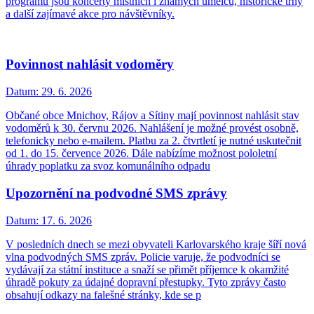
programu jsou koncerty místních i známých umělců, historické trhy
a další zajímavé akce pro návštěvníky.
Povinnost nahlásit vodoměry
Datum:
29. 6. 2026
Občané obce Mnichov, Rájov a Sítiny mají povinnost nahlásit stav
vodoměrů k 30. červnu 2026. Nahlášení je možné provést osobně,
telefonicky nebo e-mailem. Platbu za 2. čtvrtletí je nutné uskutečnit
od 1. do 15. července 2026. Dále nabízíme možnost pololetní
úhrady poplatku za svoz komunálního odpadu
Upozornění na podvodné SMS zprávy
Datum:
17. 6. 2026
V posledních dnech se mezi obyvateli Karlovarského kraje šíří nová
vlna podvodných SMS zpráv. Policie varuje, že podvodníci se
vydávají za státní instituce a snaží se přimět příjemce k okamžité
úhradě pokuty za údajné dopravní přestupky. Tyto zprávy často
obsahují odkazy na falešné stránky, kde se p