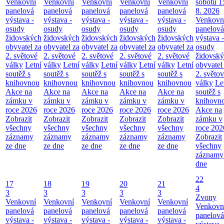
Venkovní
Venkovní
Venkovní
Venkovní
Venkovní
sobotu 1
panelová
panelová
panelová
panelová
panelová
8. 2026
výstava -
výstava -
výstava -
výstava -
výstava -
Venkovn
osudy
osudy
osudy
osudy
osudy
panelová
židovských
židovských
židovských
židovských
židovských
výstava -
obyvatel za
obyvatel za
obyvatel za
obyvatel za
obyvatel za
osudy
2. světové
2. světové
2. světové
2. světové
2. světové
židovsk
války
Letní
války
Letní
války
Letní
války
Letní
války
Letní
obyvatel
soutěž s
soutěž s
soutěž s
soutěž s
soutěž s
2. světo
knihovnou
knihovnou
knihovnou
knihovnou
knihovnou
války
Le
Akce na
Akce na
Akce na
Akce na
Akce na
soutěž s
zámku v
zámku v
zámku v
zámku v
zámku v
knihovn
roce 2026
roce 2026
roce 2026
roce 2026
roce 2026
Akce na
Zobrazit
Zobrazit
Zobrazit
Zobrazit
Zobrazit
zámku v
všechny
všechny
všechny
všechny
všechny
roce 202
záznamy
záznamy
záznamy
záznamy
záznamy
Zobrazit
ze dne
ze dne
ze dne
ze dne
ze dne
všechny
záznamy
dne
22
17
18
19
20
21
4
3
3
3
3
3
Zvony
Venkovní
Venkovní
Venkovní
Venkovní
Venkovní
Venkovn
panelová
panelová
panelová
panelová
panelová
panelová
výstava -
výstava -
výstava -
výstava -
výstava -