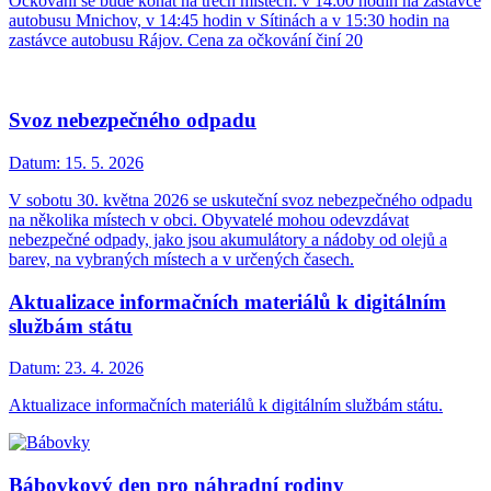
Očkování se bude konat na třech místech: v 14:00 hodin na zastávce
autobusu Mnichov, v 14:45 hodin v Sítinách a v 15:30 hodin na
zastávce autobusu Rájov. Cena za očkování činí 20
Svoz nebezpečného odpadu
Datum:
15. 5. 2026
V sobotu 30. května 2026 se uskuteční svoz nebezpečného odpadu
na několika místech v obci. Obyvatelé mohou odevzdávat
nebezpečné odpady, jako jsou akumulátory a nádoby od olejů a
barev, na vybraných místech a v určených časech.
Aktualizace informačních materiálů k digitálním
službám státu
Datum:
23. 4. 2026
Aktualizace informačních materiálů k digitálním službám státu.
Bábovkový den pro náhradní rodiny