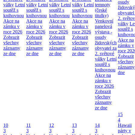
osudy
války
Letní
války
Letní
války
Letní
války
Letní
temnoty
židovsk
soutěž s
soutěž s
soutěž s
soutěž s
(české
obyvatel
knihovnou
knihovnou
knihovnou
knihovnou
titulky)
2. světo
Akce na
Akce na
Akce na
Akce na
Venkovní
války
Le
zámku v
zámku v
zámku v
zámku v
panelová
soutěž s
roce 2026
roce 2026
roce 2026
roce 2026
výstava -
knihovn
Zobrazit
Zobrazit
Zobrazit
Zobrazit
osudy
Akce na
všechny
všechny
všechny
všechny
židovských
zámku v
záznamy
záznamy
záznamy
záznamy
obyvatel za
roce 202
ze dne
ze dne
ze dne
ze dne
2. světové
Zobrazit
války
Letní
všechny
soutěž s
záznamy
knihovnou
dne
Akce na
zámku v
roce 2026
Zobrazit
všechny
záznamy
ze dne
15
4
10
11
12
13
14
Hawaii
3
3
3
3
3
párty v