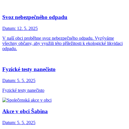
Svoz nebezpečného odpadu
Datum:
12. 5. 2025
V naší obci proběhne svoz nebezpečného odpadu. Vyzýváme
všechny občany, aby využili této příležitosti k ekologické likvidaci
odpadu.
Fyzické testy nanečisto
Datum:
5. 5. 2025
Fyzické testy nanečisto
Akce v obci Šabina
Datum:
5. 5. 2025