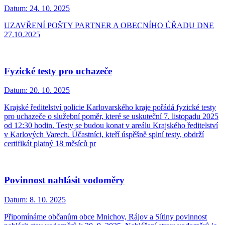
Datum:
24. 10. 2025
UZAVŘENÍ POŠTY PARTNER A OBECNÍHO ÚŘADU DNE
27.10.2025
Fyzické testy pro uchazeče
Datum:
20. 10. 2025
Krajské ředitelství policie Karlovarského kraje pořádá fyzické testy
pro uchazeče o služební poměr, které se uskuteční 7. listopadu 2025
od 12:30 hodin. Testy se budou konat v areálu Krajského ředitelství
v Karlových Varech. Účastníci, kteří úspěšně splní testy, obdrží
certifikát platný 18 měsíců pr
Povinnost nahlásit vodoměry
Datum:
8. 10. 2025
Připomínáme občanům obce Mnichov, Rájov a Sítiny povinnost