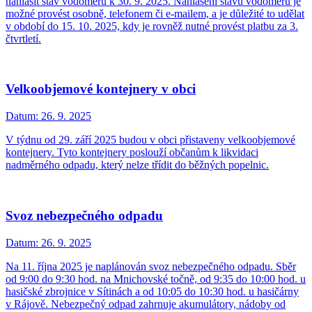
nahlásit stav vodoměrů k 30. 9. 2025. Nahlášení stavu vodoměrů je
možné provést osobně, telefonem či e-mailem, a je důležité to udělat
v období do 15. 10. 2025, kdy je rovněž nutné provést platbu za 3.
čtvrtletí.
Velkoobjemové kontejnery v obci
Datum:
26. 9. 2025
V týdnu od 29. září 2025 budou v obci přistaveny velkoobjemové
kontejnery. Tyto kontejnery poslouží občanům k likvidaci
nadměrného odpadu, který nelze třídit do běžných popelnic.
Svoz nebezpečného odpadu
Datum:
26. 9. 2025
Na 11. října 2025 je naplánován svoz nebezpečného odpadu. Sběr
od 9:00 do 9:30 hod. na Mnichovské točně, od 9:35 do 10:00 hod. u
hasičské zbrojnice v Sítinách a od 10:05 do 10:30 hod. u hasičárny
v Rájově. Nebezpečný odpad zahrnuje akumulátory, nádoby od