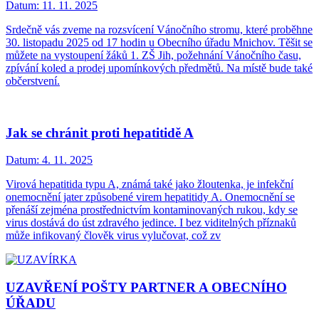
Datum:
11. 11. 2025
Srdečně vás zveme na rozsvícení Vánočního stromu, které proběhne
30. listopadu 2025 od 17 hodin u Obecního úřadu Mnichov. Těšit se
můžete na vystoupení žáků 1. ZŠ Jih, požehnání Vánočního času,
zpívání koled a prodej upomínkových předmětů. Na místě bude také
občerstvení.
Jak se chránit proti hepatitidě A
Datum:
4. 11. 2025
Virová hepatitida typu A, známá také jako žloutenka, je infekční
onemocnění jater způsobené virem hepatitidy A. Onemocnění se
přenáší zejména prostřednictvím kontaminovaných rukou, kdy se
virus dostává do úst zdravého jedince. I bez viditelných příznaků
může infikovaný člověk virus vylučovat, což zv
UZAVŘENÍ POŠTY PARTNER A OBECNÍHO
ÚŘADU