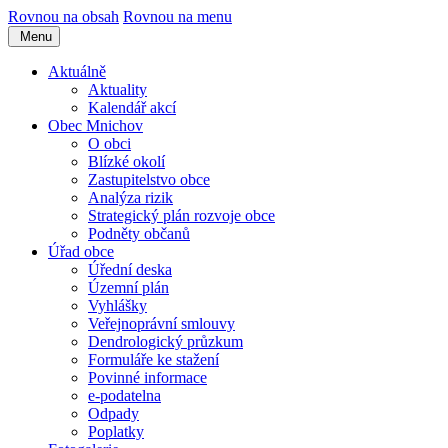
Rovnou na obsah
Rovnou na menu
Menu
Aktuálně
Aktuality
Kalendář akcí
Obec Mnichov
O obci
Blízké okolí
Zastupitelstvo obce
Analýza rizik
Strategický plán rozvoje obce
Podněty občanů
Úřad obce
Úřední deska
Územní plán
Vyhlášky
Veřejnoprávní smlouvy
Dendrologický průzkum
Formuláře ke stažení
Povinné informace
e-podatelna
Odpady
Poplatky