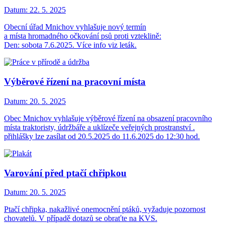
Datum:
22. 5. 2025
Obecní úřad Mnichov vyhlašuje nový termín
a místa hromadného očkování psů proti vzteklině:
Den: sobota 7.6.2025. Více info viz leták.
Výběrové řízení na pracovní místa
Datum:
20. 5. 2025
Obec Mnichov vyhlašuje výběrové řízení na obsazení pracovního
místa traktoristy, údržbáře a uklízeče veřejných prostranství .
přihlášky lze zasílat od 20.5.2025 do 11.6.2025 do 12:30 hod.
Varování před ptačí chřipkou
Datum:
20. 5. 2025
Ptačí chřipka, nakažlivé onemocnění ptáků, vyžaduje pozornost
chovatelů. V případě dotazů se obraťte na KVS.