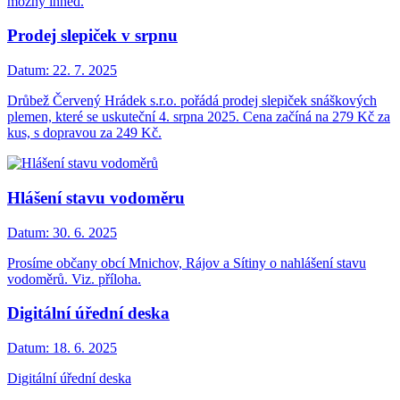
možný ihned.
Prodej slepiček v srpnu
Datum:
22. 7. 2025
Drůbež Červený Hrádek s.r.o. pořádá prodej slepiček snáškových
plemen, které se uskuteční 4. srpna 2025. Cena začíná na 279 Kč za
kus, s dopravou za 249 Kč.
Hlášení stavu vodoměru
Datum:
30. 6. 2025
Prosíme občany obcí Mnichov, Rájov a Sítiny o nahlášení stavu
vodoměrů. Viz. příloha.
Digitální úřední deska
Datum:
18. 6. 2025
Digitální úřední deska