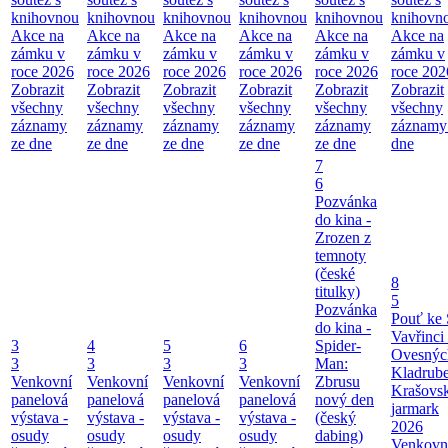
knihovnou
knihovnou
knihovnou
knihovnou
knihovnou
knihovn
Akce na
Akce na
Akce na
Akce na
Akce na
Akce na
zámku v
zámku v
zámku v
zámku v
zámku v
zámku v
roce 2026
roce 2026
roce 2026
roce 2026
roce 2026
roce 202
Zobrazit
Zobrazit
Zobrazit
Zobrazit
Zobrazit
Zobrazit
všechny
všechny
všechny
všechny
všechny
všechny
záznamy
záznamy
záznamy
záznamy
záznamy
záznamy
ze dne
ze dne
ze dne
ze dne
ze dne
dne
7
6
Pozvánka
do kina -
Zrozen z
temnoty
(české
8
titulky)
5
Pozvánka
Pouť ke 
do kina -
Vavřinci
3
4
5
6
Spider-
Ovesnýc
3
3
3
3
Man:
Kladrub
Venkovní
Venkovní
Venkovní
Venkovní
Zbrusu
Krašovs
panelová
panelová
panelová
panelová
nový den
jarmark
výstava -
výstava -
výstava -
výstava -
(český
2026
osudy
osudy
osudy
osudy
dabing)
Venkovn