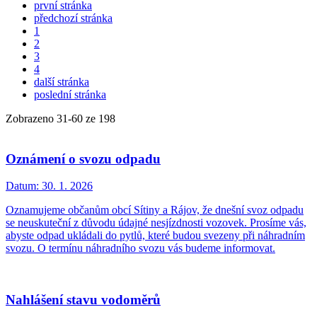
první stránka
předchozí stránka
1
2
3
4
další stránka
poslední stránka
Zobrazeno
31
-
60
ze 198
Oznámení o svozu odpadu
Datum:
30. 1. 2026
Oznamujeme občanům obcí Sítiny a Rájov, že dnešní svoz odpadu
se neuskuteční z důvodu údajné nesjízdnosti vozovek. Prosíme vás,
abyste odpad ukládali do pytlů, které budou svezeny při náhradním
svozu. O termínu náhradního svozu vás budeme informovat.
Nahlášení stavu vodoměrů