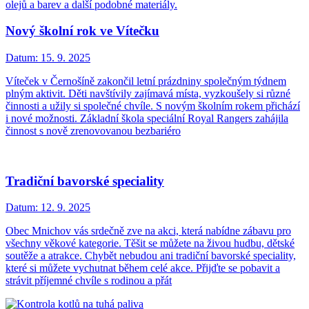
olejů a barev a další podobné materiály.
Nový školní rok ve Vítečku
Datum:
15. 9. 2025
Víteček v Černošíně zakončil letní prázdniny společným týdnem
plným aktivit. Děti navštívily zajímavá místa, vyzkoušely si různé
činnosti a užily si společné chvíle. S novým školním rokem přichází
i nové možnosti. Základní škola speciální Royal Rangers zahájila
činnost s nově zrenovovanou bezbariéro
Tradiční bavorské speciality
Datum:
12. 9. 2025
Obec Mnichov vás srdečně zve na akci, která nabídne zábavu pro
všechny věkové kategorie. Těšit se můžete na živou hudbu, dětské
soutěže a atrakce. Chybět nebudou ani tradiční bavorské speciality,
které si můžete vychutnat během celé akce. Přijďte se pobavit a
strávit příjemné chvíle s rodinou a přát