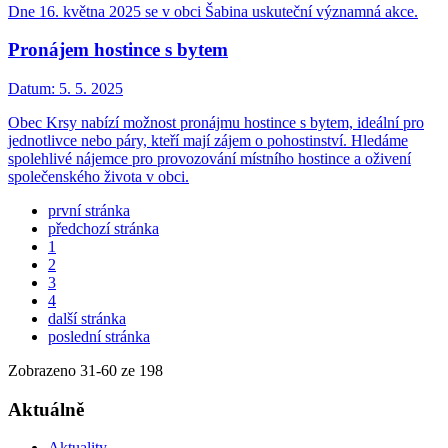
Dne 16. května 2025 se v obci Šabina uskuteční významná akce.
Pronájem hostince s bytem
Datum:
5. 5. 2025
Obec Krsy nabízí možnost pronájmu hostince s bytem, ideální pro
jednotlivce nebo páry, kteří mají zájem o pohostinství. Hledáme
spolehlivé nájemce pro provozování místního hostince a oživení
společenského života v obci.
první stránka
předchozí stránka
1
2
3
4
další stránka
poslední stránka
Zobrazeno
31
-
60
ze 198
Aktuálně
Aktuality