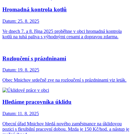
Hromadná kontrola kotlů
Datum:
25. 8. 2025
Ve dnech 7. a 8. října 2025 proběhne v obci hromadná kontrola
kotlů na tuhá paliva s výhodnými cenami a dopravou zdarma.
Rozloučení s prázdninami
Datum:
19. 8. 2025
Obec Mnichov srdečně zve na rozloučení s prázdninami viz leták.
Hledáme pracovníka úklidu
Datum:
11. 8. 2025
Obecní úřad Mnichov hledá nového zaměstnance na úklidovou
pozici s flexibilní pracovní dobou. Mzda je 150 Kč/hod. a nástup je