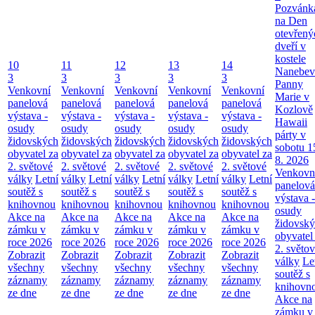
Pozvánk
na Den
otevřený
dveří v
kostele
10
11
12
13
14
Nanebev
3
3
3
3
3
Panny
Venkovní
Venkovní
Venkovní
Venkovní
Venkovní
Marie v
panelová
panelová
panelová
panelová
panelová
Kozlově
výstava -
výstava -
výstava -
výstava -
výstava -
Hawaii
osudy
osudy
osudy
osudy
osudy
párty v
židovských
židovských
židovských
židovských
židovských
sobotu 1
obyvatel za
obyvatel za
obyvatel za
obyvatel za
obyvatel za
8. 2026
2. světové
2. světové
2. světové
2. světové
2. světové
Venkovn
války
Letní
války
Letní
války
Letní
války
Letní
války
Letní
panelová
soutěž s
soutěž s
soutěž s
soutěž s
soutěž s
výstava -
knihovnou
knihovnou
knihovnou
knihovnou
knihovnou
osudy
Akce na
Akce na
Akce na
Akce na
Akce na
židovsk
zámku v
zámku v
zámku v
zámku v
zámku v
obyvatel
roce 2026
roce 2026
roce 2026
roce 2026
roce 2026
2. světo
Zobrazit
Zobrazit
Zobrazit
Zobrazit
Zobrazit
války
Le
všechny
všechny
všechny
všechny
všechny
soutěž s
záznamy
záznamy
záznamy
záznamy
záznamy
knihovn
ze dne
ze dne
ze dne
ze dne
ze dne
Akce na
zámku v