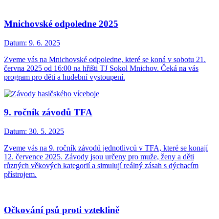
Mnichovské odpoledne 2025
Datum:
9. 6. 2025
Zveme vás na Mnichovské odpoledne, které se koná v sobotu 21.
června 2025 od 16:00 na hřišti TJ Sokol Mnichov. Čeká na vás
program pro děti a hudební vystoupení.
9. ročník závodů TFA
Datum:
30. 5. 2025
Zveme vás na 9. ročník závodů jednotlivců v TFA, které se konají
12. července 2025. Závody jsou určeny pro muže, ženy a děti
různých věkových kategorií a simulují reálný zásah s dýchacím
přístrojem.
Očkování psů proti vzteklině