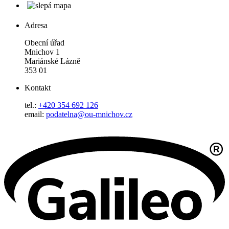
Adresa
Obecní úřad
Mnichov 1
Mariánské Lázně
353 01
Kontakt
tel.:
+420 354 692 126
email:
podatelna@ou-mnichov.cz