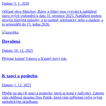
Datum:
5. 1. 2026
Občané obce Mnichov, Rájov a Sítiny jsou vyzváni k nahlášení
stavu svých vodoměrů k datu 31. prosince 2025. Nahlášení mohou
provést různými způsoby, a to osobně, telefonicky nebo e-mailem, a
to nejpozději do 15. ledna 2026.
Dovolená
Datum:
16. 12. 2025
Přejeme krásné Vánoce a šťastný nový rok.
K tanci a poslechu
Datum:
1. 12. 2025
Přijďte na akci K tanci a poslechu, která se koná v naší obci. Zahraje
vám oblíbená skupina Duo Patrik, která vám zpříjemní večer svými
melodickými skladbami.