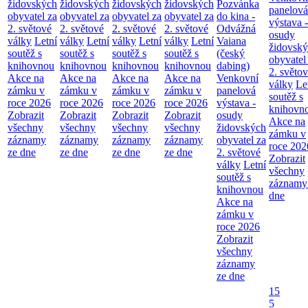
židovských
židovských
židovských
židovských
Pozvánka
panelová
obyvatel za
obyvatel za
obyvatel za
obyvatel za
do kina -
výstava -
2. světové
2. světové
2. světové
2. světové
Odvážná
osudy
války
Letní
války
Letní
války
Letní
války
Letní
Vaiana
židovsk
soutěž s
soutěž s
soutěž s
soutěž s
(český
obyvatel
knihovnou
knihovnou
knihovnou
knihovnou
dabing)
2. světo
Akce na
Akce na
Akce na
Akce na
Venkovní
války
Le
zámku v
zámku v
zámku v
zámku v
panelová
soutěž s
roce 2026
roce 2026
roce 2026
roce 2026
výstava -
knihovn
Zobrazit
Zobrazit
Zobrazit
Zobrazit
osudy
Akce na
všechny
všechny
všechny
všechny
židovských
zámku v
záznamy
záznamy
záznamy
záznamy
obyvatel za
roce 202
ze dne
ze dne
ze dne
ze dne
2. světové
Zobrazit
války
Letní
všechny
soutěž s
záznamy
knihovnou
dne
Akce na
zámku v
roce 2026
Zobrazit
všechny
záznamy
ze dne
15
5