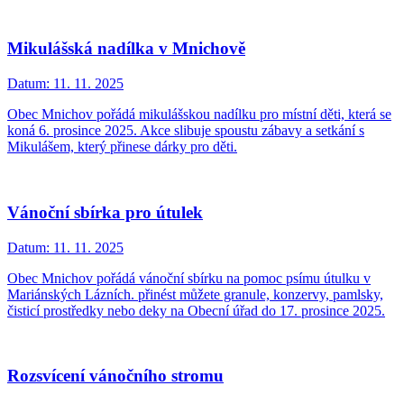
Mikulášská nadílka v Mnichově
Datum:
11. 11. 2025
Obec Mnichov pořádá mikulášskou nadílku pro místní děti, která se
koná 6. prosince 2025. Akce slibuje spoustu zábavy a setkání s
Mikulášem, který přinese dárky pro děti.
Vánoční sbírka pro útulek
Datum:
11. 11. 2025
Obec Mnichov pořádá vánoční sbírku na pomoc psímu útulku v
Mariánských Lázních. přinést můžete granule, konzervy, pamlsky,
čisticí prostředky nebo deky na Obecní úřad do 17. prosince 2025.
Rozsvícení vánočního stromu