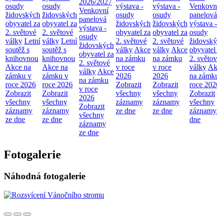
2026/2027
osudy
osudy
výstava -
výstava -
Venkovn
Venkovní
židovských
židovských
osudy
osudy
panelová
panelová
obyvatel za
obyvatel za
židovských
židovských
výstava -
výstava -
2. světové
2. světové
obyvatel za
obyvatel za
osudy
osudy
války
Letní
války
Letní
2. světové
2. světové
židovsk
židovských
soutěž s
soutěž s
války
Akce
války
Akce
obyvatel
obyvatel za
knihovnou
knihovnou
na zámku
na zámku
2. světo
2. světové
Akce na
Akce na
v roce
v roce
války
Ak
války
Akce
zámku v
zámku v
2026
2026
na zámk
na zámku
roce 2026
roce 2026
Zobrazit
Zobrazit
roce 202
v roce
Zobrazit
Zobrazit
všechny
všechny
Zobrazit
2026
všechny
všechny
záznamy
záznamy
všechny
Zobrazit
záznamy
záznamy
ze dne
ze dne
záznamy
všechny
ze dne
ze dne
dne
záznamy
ze dne
Fotogalerie
Náhodná fotogalerie