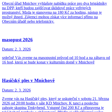
Obecní úřad Mnichov vyhlašuje nabídku práce pro dva brigádníky
na DPP, kteří budou zajišťovat úklidové práce veřejných
prostranství. Mzda je stanovena na 180 Kč za hodinu, nástup je
možný ihned. Zájemci mohou získat více informací přímo na
Obecním úřadě nebo telefonicky.
masopust 2026
Datum:
2. 3. 2026
srdečně Vás zveme na masopustní průvod od 10 hod a na zábavu od
16 hod, která se bude konat v kulturním domě v Mnichově
Hasičský ples v Mnichově
Datum:
2. 3. 2026
Zveme vás na Hasičský ples, který se uskuteční v sobotu 21. března
2026 od 20:00 hodin v sále KD Mnichov. K tanci a poslechu
zahraje skupina Trnkybend. Vstupné činí 200 Kč a připravena je