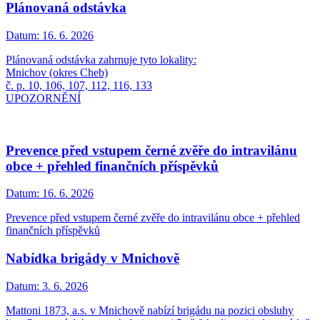
Plánovaná odstávka
Datum:
16. 6. 2026
Plánovaná odstávka zahrnuje tyto lokality:
Mnichov (okres Cheb)
č. p. 10, 106, 107, 112, 116, 133
UPOZORNĚNÍ
Prevence před vstupem černé zvěře do intravilánu
obce + přehled finančních příspěvků
Datum:
16. 6. 2026
Prevence před vstupem černé zvěře do intravilánu obce + přehled
finančních příspěvků
Nabídka brigády v Mnichově
Datum:
3. 6. 2026
Mattoni 1873, a.s. v Mnichově nabízí brigádu na pozici obsluhy