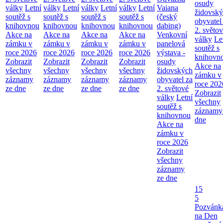
osudy
války
Letní
války
Letní
války
Letní
války
Letní
Vaiana
židovsk
soutěž s
soutěž s
soutěž s
soutěž s
(český
obyvatel
knihovnou
knihovnou
knihovnou
knihovnou
dabing)
2. světo
Akce na
Akce na
Akce na
Akce na
Venkovní
války
Le
zámku v
zámku v
zámku v
zámku v
panelová
soutěž s
roce 2026
roce 2026
roce 2026
roce 2026
výstava -
knihovn
Zobrazit
Zobrazit
Zobrazit
Zobrazit
osudy
Akce na
všechny
všechny
všechny
všechny
židovských
zámku v
záznamy
záznamy
záznamy
záznamy
obyvatel za
roce 202
ze dne
ze dne
ze dne
ze dne
2. světové
Zobrazit
války
Letní
všechny
soutěž s
záznamy
knihovnou
dne
Akce na
zámku v
roce 2026
Zobrazit
všechny
záznamy
ze dne
15
5
Pozvánk
na Den