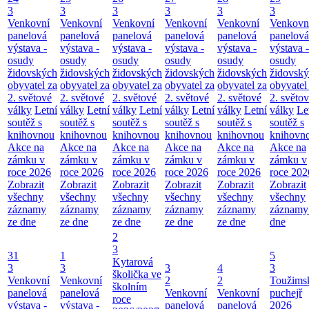
3
3
3
3
3
3
Venkovní
Venkovní
Venkovní
Venkovní
Venkovní
Venkovn
panelová
panelová
panelová
panelová
panelová
panelová
výstava -
výstava -
výstava -
výstava -
výstava -
výstava -
osudy
osudy
osudy
osudy
osudy
osudy
židovských
židovských
židovských
židovských
židovských
židovsk
obyvatel za
obyvatel za
obyvatel za
obyvatel za
obyvatel za
obyvatel
2. světové
2. světové
2. světové
2. světové
2. světové
2. světo
války
Letní
války
Letní
války
Letní
války
Letní
války
Letní
války
Le
soutěž s
soutěž s
soutěž s
soutěž s
soutěž s
soutěž s
knihovnou
knihovnou
knihovnou
knihovnou
knihovnou
knihovn
Akce na
Akce na
Akce na
Akce na
Akce na
Akce na
zámku v
zámku v
zámku v
zámku v
zámku v
zámku v
roce 2026
roce 2026
roce 2026
roce 2026
roce 2026
roce 202
Zobrazit
Zobrazit
Zobrazit
Zobrazit
Zobrazit
Zobrazit
všechny
všechny
všechny
všechny
všechny
všechny
záznamy
záznamy
záznamy
záznamy
záznamy
záznamy
ze dne
ze dne
ze dne
ze dne
ze dne
dne
2
3
31
1
5
Kytarová
3
3
3
4
3
školička ve
Venkovní
Venkovní
2
2
Toužims
školním
panelová
panelová
Venkovní
Venkovní
puchejř
roce
výstava -
výstava -
panelová
panelová
2026