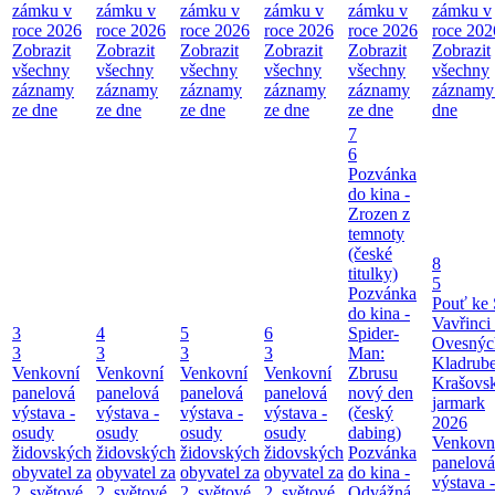
zámku v
zámku v
zámku v
zámku v
zámku v
zámku v
roce 2026
roce 2026
roce 2026
roce 2026
roce 2026
roce 202
Zobrazit
Zobrazit
Zobrazit
Zobrazit
Zobrazit
Zobrazit
všechny
všechny
všechny
všechny
všechny
všechny
záznamy
záznamy
záznamy
záznamy
záznamy
záznamy
ze dne
ze dne
ze dne
ze dne
ze dne
dne
7
6
Pozvánka
do kina -
Zrozen z
temnoty
(české
8
titulky)
5
Pozvánka
Pouť ke 
do kina -
Vavřinci
3
4
5
6
Spider-
Ovesnýc
3
3
3
3
Man:
Kladrub
Venkovní
Venkovní
Venkovní
Venkovní
Zbrusu
Krašovs
panelová
panelová
panelová
panelová
nový den
jarmark
výstava -
výstava -
výstava -
výstava -
(český
2026
osudy
osudy
osudy
osudy
dabing)
Venkovn
židovských
židovských
židovských
židovských
Pozvánka
panelová
obyvatel za
obyvatel za
obyvatel za
obyvatel za
do kina -
výstava -
2. světové
2. světové
2. světové
2. světové
Odvážná