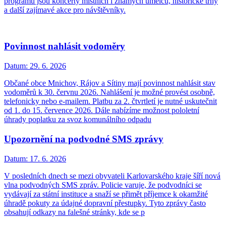
programu jsou koncerty místních i známých umělců, historické trhy
a další zajímavé akce pro návštěvníky.
Povinnost nahlásit vodoměry
Datum:
29. 6. 2026
Občané obce Mnichov, Rájov a Sítiny mají povinnost nahlásit stav
vodoměrů k 30. červnu 2026. Nahlášení je možné provést osobně,
telefonicky nebo e-mailem. Platbu za 2. čtvrtletí je nutné uskutečnit
od 1. do 15. července 2026. Dále nabízíme možnost pololetní
úhrady poplatku za svoz komunálního odpadu
Upozornění na podvodné SMS zprávy
Datum:
17. 6. 2026
V posledních dnech se mezi obyvateli Karlovarského kraje šíří nová
vlna podvodných SMS zpráv. Policie varuje, že podvodníci se
vydávají za státní instituce a snaží se přimět příjemce k okamžité
úhradě pokuty za údajné dopravní přestupky. Tyto zprávy často
obsahují odkazy na falešné stránky, kde se p