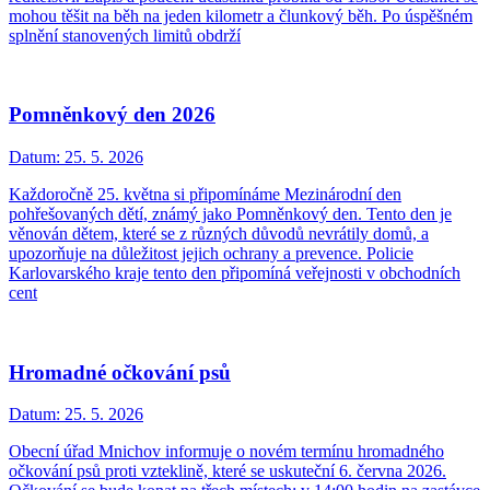
mohou těšit na běh na jeden kilometr a člunkový běh. Po úspěšném
splnění stanovených limitů obdrží
Pomněnkový den 2026
Datum:
25. 5. 2026
Každoročně 25. května si připomínáme Mezinárodní den
pohřešovaných dětí, známý jako Pomněnkový den. Tento den je
věnován dětem, které se z různých důvodů nevrátily domů, a
upozorňuje na důležitost jejich ochrany a prevence. Policie
Karlovarského kraje tento den připomíná veřejnosti v obchodních
cent
Hromadné očkování psů
Datum:
25. 5. 2026
Obecní úřad Mnichov informuje o novém termínu hromadného
očkování psů proti vzteklině, které se uskuteční 6. června 2026.