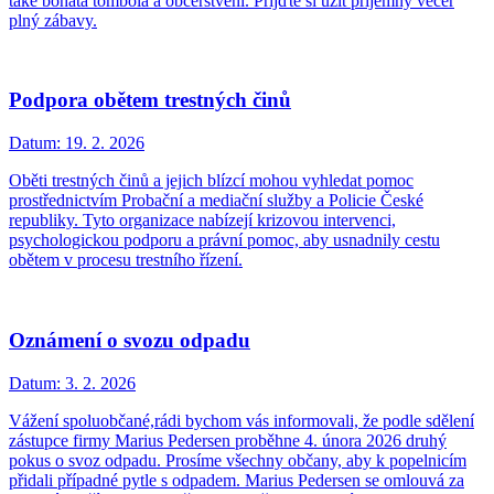
také bohatá tombola a občerstvení. Přijďte si užít příjemný večer
plný zábavy.
Podpora obětem trestných činů
Datum:
19. 2. 2026
Oběti trestných činů a jejich blízcí mohou vyhledat pomoc
prostřednictvím Probační a mediační služby a Policie České
republiky. Tyto organizace nabízejí krizovou intervenci,
psychologickou podporu a právní pomoc, aby usnadnily cestu
obětem v procesu trestního řízení.
Oznámení o svozu odpadu
Datum:
3. 2. 2026
Vážení spoluobčané,rádi bychom vás informovali, že podle sdělení
zástupce firmy Marius Pedersen proběhne 4. února 2026 druhý
pokus o svoz odpadu. Prosíme všechny občany, aby k popelnicím
přidali případné pytle s odpadem. Marius Pedersen se omlouvá za