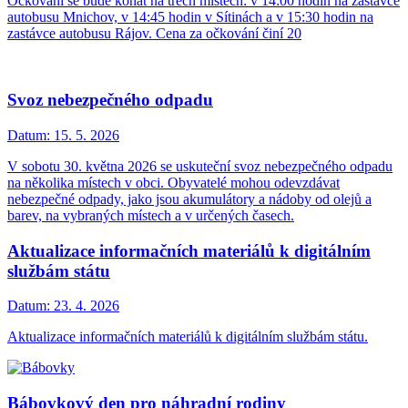
Očkování se bude konat na třech místech: v 14:00 hodin na zastávce
autobusu Mnichov, v 14:45 hodin v Sítinách a v 15:30 hodin na
zastávce autobusu Rájov. Cena za očkování činí 20
Svoz nebezpečného odpadu
Datum:
15. 5. 2026
V sobotu 30. května 2026 se uskuteční svoz nebezpečného odpadu
na několika místech v obci. Obyvatelé mohou odevzdávat
nebezpečné odpady, jako jsou akumulátory a nádoby od olejů a
barev, na vybraných místech a v určených časech.
Aktualizace informačních materiálů k digitálním
službám státu
Datum:
23. 4. 2026
Aktualizace informačních materiálů k digitálním službám státu.
Bábovkový den pro náhradní rodiny