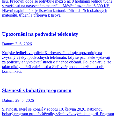
lisu. Pracovní doba se pohybuje mezi 5 až 8 hodinami jednou týdně,
v závislosti na navezeném materiálu. Měsíční mzda činí 6.800 Kč.
Hlavní náplní práce je lisování kartonů, fólií a dalších obalových
materiálů, třídění a příprava k lisová
Upozornění na podvodné telefonáty
Datum:
3. 6. 2026
Krajské ředitelství policie Karlovarského kraje upozorňuje na
zvýšený výskyt podvodných telefonátů, kdy se pachatelé vydávají
za policisty a vyvolávají strach o finance občanů. Policie varuje, že
takto nikdy neřeší záležitosti a žádá veřejnost o obezřetnost při
komunikaci.
Slavnosti s bohatým programem
Datum:
29. 5. 2026
Slavnosti, které se konají v sobotu 10. června 2026, nabídnou
bohatý program pro návštěvníky všech věkových kategorií. Program