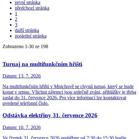
první stránka
předchozí stránka
1
2
3
další stránka
poslední stránka
Zobrazeno
1
-
30
ze 198
Turnaj na multifunkčním hřišti
Datum:
13. 7. 2026
Na multifunkčním hřišti v Mnichově se chystá turnaj, který se bude
konat v srpnu. Všichni zájemci jsou srdečně zváni, přihlášky je třeba
zaslat do 31. července 2026. Pro více informací lze kontaktovat
uvedené telefonní číslo.
Odstávka elektřiny 31. července 2026
Datum:
10. 7. 2026
Ve čtvrtek 31. července 2026 proběhne od 7:30 do 15:30 hodin