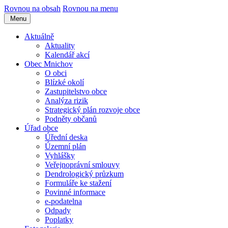
Rovnou na obsah
Rovnou na menu
Menu
Aktuálně
Aktuality
Kalendář akcí
Obec Mnichov
O obci
Blízké okolí
Zastupitelstvo obce
Analýza rizik
Strategický plán rozvoje obce
Podněty občanů
Úřad obce
Úřední deska
Územní plán
Vyhlášky
Veřejnoprávní smlouvy
Dendrologický průzkum
Formuláře ke stažení
Povinné informace
e-podatelna
Odpady
Poplatky