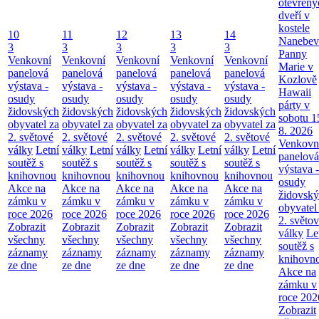
otevřený
dveří v
kostele
10
11
12
13
14
Nanebev
3
3
3
3
3
Panny
Venkovní
Venkovní
Venkovní
Venkovní
Venkovní
Marie v
panelová
panelová
panelová
panelová
panelová
Kozlově
výstava -
výstava -
výstava -
výstava -
výstava -
Hawaii
osudy
osudy
osudy
osudy
osudy
párty v
židovských
židovských
židovských
židovských
židovských
sobotu 1
obyvatel za
obyvatel za
obyvatel za
obyvatel za
obyvatel za
8. 2026
2. světové
2. světové
2. světové
2. světové
2. světové
Venkovn
války
Letní
války
Letní
války
Letní
války
Letní
války
Letní
panelová
soutěž s
soutěž s
soutěž s
soutěž s
soutěž s
výstava -
knihovnou
knihovnou
knihovnou
knihovnou
knihovnou
osudy
Akce na
Akce na
Akce na
Akce na
Akce na
židovsk
zámku v
zámku v
zámku v
zámku v
zámku v
obyvatel
roce 2026
roce 2026
roce 2026
roce 2026
roce 2026
2. světo
Zobrazit
Zobrazit
Zobrazit
Zobrazit
Zobrazit
války
Le
všechny
všechny
všechny
všechny
všechny
soutěž s
záznamy
záznamy
záznamy
záznamy
záznamy
knihovn
ze dne
ze dne
ze dne
ze dne
ze dne
Akce na
zámku v
roce 202
Zobrazit