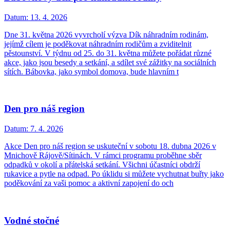
Datum:
13. 4. 2026
Dne 31. května 2026 vyvrcholí výzva Dík náhradním rodinám,
jejímž cílem je poděkovat náhradním rodičům a zviditelnit
pěstounství. V týdnu od 25. do 31. května můžete pořádat různé
akce, jako jsou besedy a setkání, a sdílet své zážitky na sociálních
sítích. Bábovka, jako symbol domova, bude hlavním t
Den pro náš region
Datum:
7. 4. 2026
Akce Den pro náš region se uskuteční v sobotu 18. dubna 2026 v
Mnichově Rájově/Sítinách. V rámci programu proběhne sběr
odpadků v okolí a přátelská setkání. Všichni účastníci obdrží
rukavice a pytle na odpad. Po úklidu si můžete vychutnat buřty jako
poděkování za vaši pomoc a aktivní zapojení do och
Vodné stočné