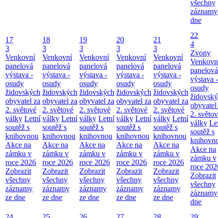
všechny
záznamy
dne
22
17
18
19
20
21
4
3
3
3
3
3
Zvony
Venkovní
Venkovní
Venkovní
Venkovní
Venkovní
Venkovn
panelová
panelová
panelová
panelová
panelová
panelová
výstava -
výstava -
výstava -
výstava -
výstava -
výstava -
osudy
osudy
osudy
osudy
osudy
osudy
židovských
židovských
židovských
židovských
židovských
židovsk
obyvatel za
obyvatel za
obyvatel za
obyvatel za
obyvatel za
obyvatel
2. světové
2. světové
2. světové
2. světové
2. světové
2. světo
války
Letní
války
Letní
války
Letní
války
Letní
války
Letní
války
Le
soutěž s
soutěž s
soutěž s
soutěž s
soutěž s
soutěž s
knihovnou
knihovnou
knihovnou
knihovnou
knihovnou
knihovn
Akce na
Akce na
Akce na
Akce na
Akce na
Akce na
zámku v
zámku v
zámku v
zámku v
zámku v
zámku v
roce 2026
roce 2026
roce 2026
roce 2026
roce 2026
roce 202
Zobrazit
Zobrazit
Zobrazit
Zobrazit
Zobrazit
Zobrazit
všechny
všechny
všechny
všechny
všechny
všechny
záznamy
záznamy
záznamy
záznamy
záznamy
záznamy
ze dne
ze dne
ze dne
ze dne
ze dne
dne
24
25
26
27
28
29