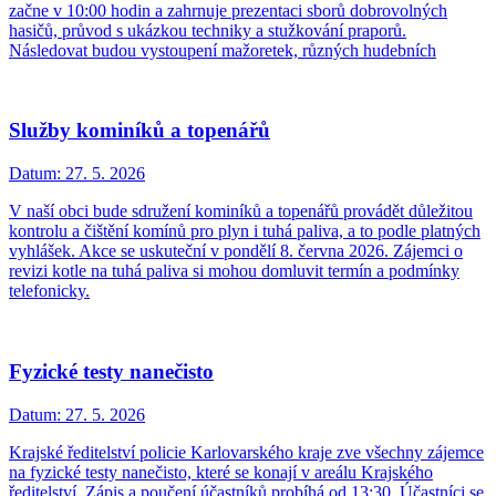
začne v 10:00 hodin a zahrnuje prezentaci sborů dobrovolných
hasičů, průvod s ukázkou techniky a stužkování praporů.
Následovat budou vystoupení mažoretek, různých hudebních
Služby kominíků a topenářů
Datum:
27. 5. 2026
V naší obci bude sdružení kominíků a topenářů provádět důležitou
kontrolu a čištění komínů pro plyn i tuhá paliva, a to podle platných
vyhlášek. Akce se uskuteční v pondělí 8. června 2026. Zájemci o
revizi kotle na tuhá paliva si mohou domluvit termín a podmínky
telefonicky.
Fyzické testy nanečisto
Datum:
27. 5. 2026
Krajské ředitelství policie Karlovarského kraje zve všechny zájemce
na fyzické testy nanečisto, které se konají v areálu Krajského
ředitelství. Zápis a poučení účastníků probíhá od 13:30. Účastníci se