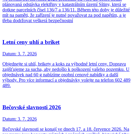
plánovaná odstávka elektřiny v katastrálním území Sítiny, která se
dotkne parcelních čísel 136/7 a 136/11. Během této doby je důležité
mít na paměti, že zařízení je nutné považovat za pod napětím, a je
třeba dodržovat veškerá bezpečnostní
Letní ceny uhlí a briket
Datum:
3. 7. 2026
Objednejte si uhlí, brikety a koks za výhodné letní ceny. Dopravu
zajišťujeme za sucha, aby nedošlo k poškození vašeho pozemku. U
objednávek nad 60 g nabízíme osobní cenové nabídky a další
výhody. Pro více informací a objednávky volejte na telefon 602 489
489.
Bečovské slavnosti 2026
Datum:
3. 7. 2026
Bečovské slavnosti se konají ve dnech 17. a 18. července 2026. Na