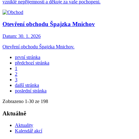
vzniklé nepříjemnosti a děkuje za vaše pochopení.
Otevření obchodu Špajzka Mnichov
Datum:
30. 1. 2026
Otevření obchodu Špajzka Mnichov.
první stránka
předchozí stránka
1
2
3
další stránka
poslední stránka
Zobrazeno
1
-
30
ze 198
Aktuálně
Aktuality
Kalendář akcí