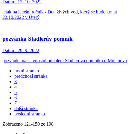
Datum:
12. 10. 2022
leták na letošní ročník - Den živých vod, který se bude konat
22.10.2022 v Úterý
pozvánka Stadlerův pomník
Datum:
29. 9. 2022
pozvánka na slavnostní odhalení Stadlerova pomníku u Mnichova
první stránka
předchozí stránka
3
4
5
6
7
další stránka
poslední stránka
Zobrazeno
121
-
150
ze 198