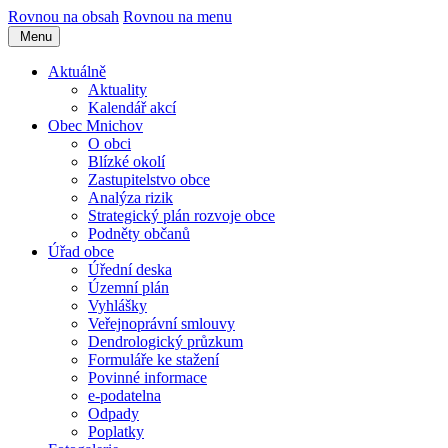
Rovnou na obsah
Rovnou na menu
Menu
Aktuálně
Aktuality
Kalendář akcí
Obec Mnichov
O obci
Blízké okolí
Zastupitelstvo obce
Analýza rizik
Strategický plán rozvoje obce
Podněty občanů
Úřad obce
Úřední deska
Územní plán
Vyhlášky
Veřejnoprávní smlouvy
Dendrologický průzkum
Formuláře ke stažení
Povinné informace
e-podatelna
Odpady
Poplatky