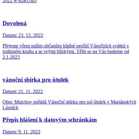
2022 je 62Kč/m3
Dovolená
Datum:
23. 12. 2022
Přejeme všem našim občanům klidné prožití Vánočních svátků v
rodinném kruhu a se svými blízkými. Těšit se na Vás budeme od
2.1.2023
vánoční sbírka pro útulek
Datum:
21. 11. 2022
Obec Mnichov pořádá Vánoční sbírku pro psí útulek v Mariánských
Lázních
Přepis hlášení k datovým schránkám
Datum:
9. 11. 2022