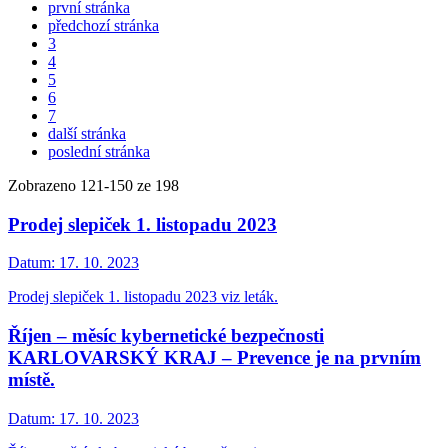
první stránka
předchozí stránka
3
4
5
6
7
další stránka
poslední stránka
Zobrazeno
121
-
150
ze 198
Prodej slepiček 1. listopadu 2023
Datum:
17. 10. 2023
Prodej slepiček 1. listopadu 2023 viz leták.
Říjen – měsíc kybernetické bezpečnosti
KARLOVARSKÝ KRAJ – Prevence je na prvním
místě.
Datum:
17. 10. 2023