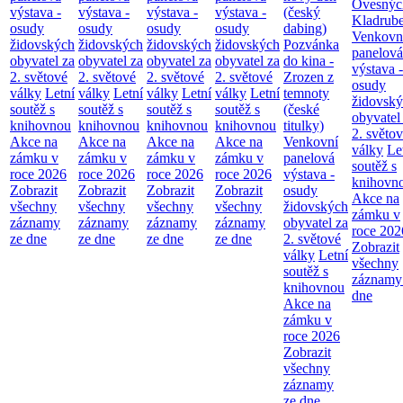
Ovesnýc
výstava -
výstava -
výstava -
výstava -
(český
Kladrub
osudy
osudy
osudy
osudy
dabing)
Venkovn
židovských
židovských
židovských
židovských
Pozvánka
panelová
obyvatel za
obyvatel za
obyvatel za
obyvatel za
do kina -
výstava -
2. světové
2. světové
2. světové
2. světové
Zrozen z
osudy
války
Letní
války
Letní
války
Letní
války
Letní
temnoty
židovsk
soutěž s
soutěž s
soutěž s
soutěž s
(české
obyvatel
knihovnou
knihovnou
knihovnou
knihovnou
titulky)
2. světo
Akce na
Akce na
Akce na
Akce na
Venkovní
války
Le
zámku v
zámku v
zámku v
zámku v
panelová
soutěž s
roce 2026
roce 2026
roce 2026
roce 2026
výstava -
knihovn
Zobrazit
Zobrazit
Zobrazit
Zobrazit
osudy
Akce na
všechny
všechny
všechny
všechny
židovských
zámku v
záznamy
záznamy
záznamy
záznamy
obyvatel za
roce 202
ze dne
ze dne
ze dne
ze dne
2. světové
Zobrazit
války
Letní
všechny
soutěž s
záznamy
knihovnou
dne
Akce na
zámku v
roce 2026
Zobrazit
všechny
záznamy
ze dne