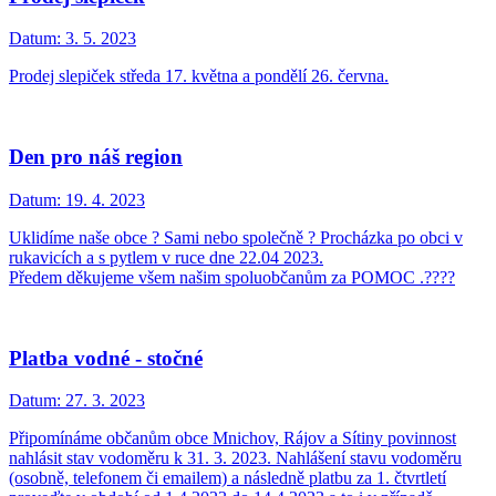
Datum:
3. 5. 2023
Prodej slepiček středa 17. května a pondělí 26. června.
Den pro náš region
Datum:
19. 4. 2023
Uklidíme naše obce ? Sami nebo společně ? Procházka po obci v
rukavicích a s pytlem v ruce dne 22.04 2023.
Předem děkujeme všem našim spoluobčanům za POMOC .????
Platba vodné - stočné
Datum:
27. 3. 2023
Připomínáme občanům obce Mnichov, Rájov a Sítiny povinnost
nahlásit stav vodoměru k 31. 3. 2023. Nahlášení stavu vodoměru
(osobně, telefonem či emailem) a následně platbu za 1. čtvrtletí