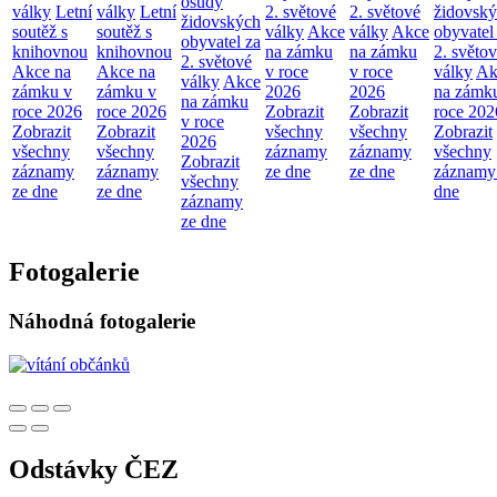
osudy
války
Letní
války
Letní
2. světové
2. světové
židovsk
židovských
soutěž s
soutěž s
války
Akce
války
Akce
obyvatel
obyvatel za
knihovnou
knihovnou
na zámku
na zámku
2. světo
2. světové
Akce na
Akce na
v roce
v roce
války
Ak
války
Akce
zámku v
zámku v
2026
2026
na zámk
na zámku
roce 2026
roce 2026
Zobrazit
Zobrazit
roce 202
v roce
Zobrazit
Zobrazit
všechny
všechny
Zobrazit
2026
všechny
všechny
záznamy
záznamy
všechny
Zobrazit
záznamy
záznamy
ze dne
ze dne
záznamy
všechny
ze dne
ze dne
dne
záznamy
ze dne
Fotogalerie
Náhodná fotogalerie
Odstávky ČEZ