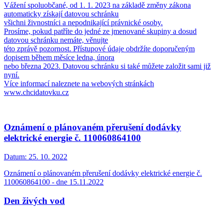
Vážení spoluobčané, od 1. 1. 2023 na základě změny zákona
automaticky získají datovou schránku
všichni živnostníci a nepodnikající právnické osoby.
Prosíme, pokud patříte do jedné ze jmenované skupiny a dosud
datovou schránku nemáte, věnujte
této zprávě pozornost. Přístupové údaje obdržíte doporučeným
dopisem během měsíce ledna, února
nebo března 2023. Datovou schránku si také můžete založit sami již
nyní.
Více informací naleznete na webových stránkách
www.chcidatovku.cz
Oznámení o plánovaném přerušení dodávky
elektrické energie č. 110060864100
Datum:
25. 10. 2022
Oznámení o plánovaném přerušení dodávky elektrické energie č.
110060864100 - dne 15.11.2022
Den živých vod