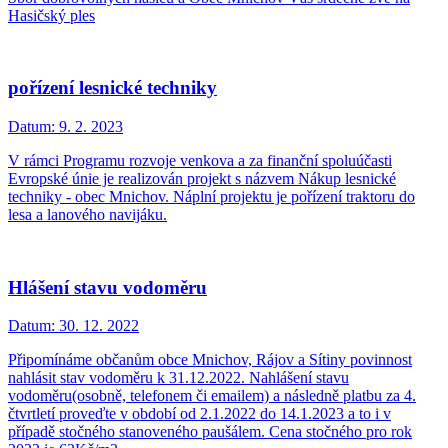
Hasičský ples
pořízení lesnické techniky
Datum:
9. 2. 2023
V rámci Programu rozvoje venkova a za finanční spoluúčasti
Evropské únie je realizován projekt s názvem Nákup lesnické
techniky - obec Mnichov. Náplní projektu je pořízení traktoru do
lesa a lanového navijáku.
Hlášení stavu vodoměru
Datum:
30. 12. 2022
Připomínáme občanům obce Mnichov, Rájov a Sítiny povinnost
nahlásit stav vodoměru k 31.12.2022. Nahlášení stavu
vodoměru(osobně, telefonem či emailem) a následně platbu za 4.
čtvrtletí proveďte v období od 2.1.2022 do 14.1.2023 a to i v
případě stočného stanoveného paušálem. Cena stočného pro rok