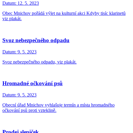
Datum:
12. 5. 2023
Obec Mnichov pořádá výlet na kulturní akci Kdyby tisíc klarinetů
viz plakát.
Svoz nebezpečného odpadu
Datum:
9. 5. 2023
Svoz nebezpečného odpadu, viz plakát.
Hromadné očkování psů
Datum:
9. 5. 2023
Obecní úřad Mnichov vyhlašuje termín a místa hromadného
očkování psů proti vzteklině.
Prodej slepiček