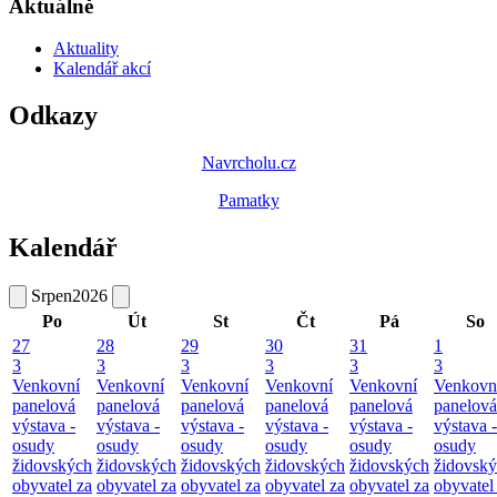
Aktuálně
Aktuality
Kalendář akcí
Odkazy
Navrcholu.cz
Pamatky
Kalendář
Srpen
2026
Po
Út
St
Čt
Pá
So
27
28
29
30
31
1
3
3
3
3
3
3
Venkovní
Venkovní
Venkovní
Venkovní
Venkovní
Venkovn
panelová
panelová
panelová
panelová
panelová
panelová
výstava -
výstava -
výstava -
výstava -
výstava -
výstava -
osudy
osudy
osudy
osudy
osudy
osudy
židovských
židovských
židovských
židovských
židovských
židovsk
obyvatel za
obyvatel za
obyvatel za
obyvatel za
obyvatel za
obyvatel