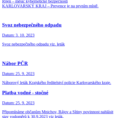
Říjen – měsíc kybernetické bezpečnosti
KARLOVARSKÝ KRAJ – Prevence je na prvním místě.
Svoz nebezpečného odpadu
Datum:
3. 10. 2023
Svoz nebezpečného odpadu viz. leták
Nábor PČR
Datum:
25. 9. 2023
Náborový leták Krajského ředitelství policie Karlovarského kraje.
Platba vodné - stočné
Datum:
25. 9. 2023
Připomínáme občanům Mnichov, Rájov a Sítiny povinnost nahlásit
stav vodoměrů k 30.9.2023 viz leták.