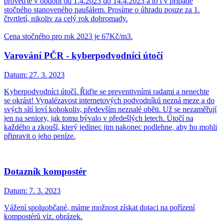
proveďte v období od 1.4.2023 do 14.4.2023 a to i v případě
stočného stanoveného paušálem. Prosíme o úhradu pouze za 1.
čtvrtletí, nikoliv za celý rok dohromady.
Cena stočného pro rok 2023 je 67Kč/m3.
Varování PČR - kyberpodvodníci útočí
Datum:
27. 3. 2023
Kyberpodvodníci útočí. Řiďte se preventivními radami a nenechte
se okrást! Vynalézavost internetových podvodníků nezná meze a do
svých sítí loví kohokoliv, především neznalé oběti. Už se nezaměřují
jen na seniory, jak tomu bývalo v předešlých letech. Útočí na
každého a zkouší, který jedinec jim nakonec podlehne, aby ho mohli
připravit o jeho peníze.
Dotazník kompostér
Datum:
7. 3. 2023
Vážení spoluobčané, máme možnost získat dotaci na pořízení
kompostérů viz. obrázek.