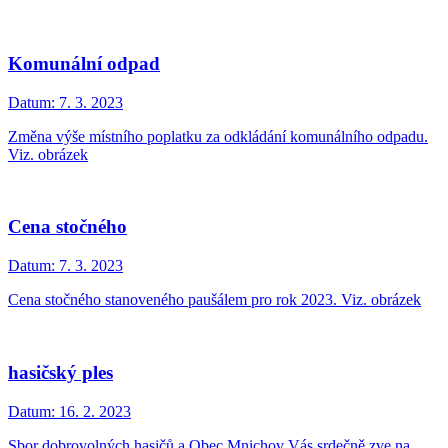
Komunální odpad
Datum:
7. 3. 2023
Změna výše místního poplatku za odkládání komunálního odpadu.
Viz. obrázek
Cena stočného
Datum:
7. 3. 2023
Cena stočného stanoveného paušálem pro rok 2023. Viz. obrázek
hasičský ples
Datum:
16. 2. 2023
Sbor dobrovolných hasičů a Obec Mnichov Vás srdečně zve na