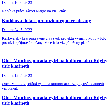
Datum:
16. 6. 2023
Nabídka práce závod Magnesia viz. leták
Kotlíková dotace pro nízkopříjmové občany
Datum:
24. 5. 2023
Karlovarský kraj připravuje 2.výzvuk projektu výměny kotlů v KK
pro nízkopříjmové občany. Více info viz přiložený plakát.
Obec Mnichov pořádá výlet na kulturní akci Kdyby
tisíc klarinetů
Datum:
12. 5. 2023
Obec Mnichov pořádá výlet na kulturní akci Kdyby tisíc klarinetů
viz plakát.
Obec Mnichov pořádá výlet na kulturní akci Kdyby
tisíc klarinetů