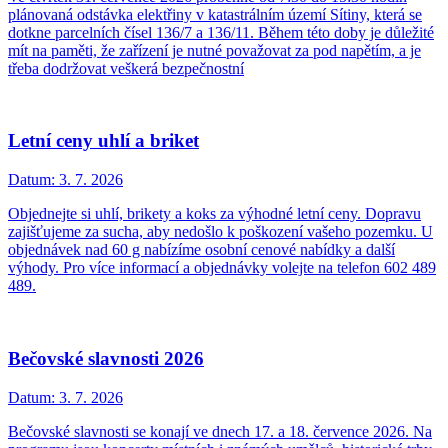
plánovaná odstávka elektřiny v katastrálním území Sítiny, která se
dotkne parcelních čísel 136/7 a 136/11. Během této doby je důležité
mít na paměti, že zařízení je nutné považovat za pod napětím, a je
třeba dodržovat veškerá bezpečnostní
Letní ceny uhlí a briket
Datum:
3. 7. 2026
Objednejte si uhlí, brikety a koks za výhodné letní ceny. Dopravu
zajišťujeme za sucha, aby nedošlo k poškození vašeho pozemku. U
objednávek nad 60 g nabízíme osobní cenové nabídky a další
výhody. Pro více informací a objednávky volejte na telefon 602 489
489.
Bečovské slavnosti 2026
Datum:
3. 7. 2026
Bečovské slavnosti se konají ve dnech 17. a 18. července 2026. Na