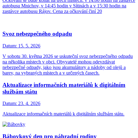
Očkování se bude konat na třech místech: v 14:00 hodin na zastávce
autobusu Mnichov, v 14:45 hodin v Sítinách a v 15:30 hodin na
zastávce autobusu Rájov. Cena za očkování činí 20
Svoz nebezpečného odpadu
Datum:
15. 5. 2026
V sobotu 30. května 2026 se uskuteční svoz nebezpečného odpadu
na několika místech v obci. Obyvatelé mohou odevzdávat
nebezpečné odpady, jako jsou akumulátory a nádoby od olejů a
barev, na vybraných místech a v určených časech.
Aktualizace informačních materiálů k digitálním
službám státu
Datum:
23. 4. 2026
Aktualizace informačních materiálů k digitálním službám státu.
Bábovkový den pro náhradní rodiny