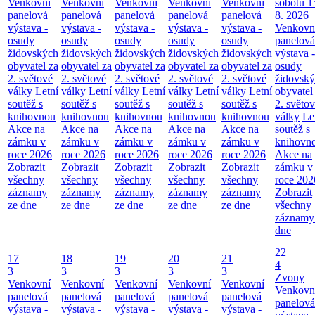
Venkovní
Venkovní
Venkovní
Venkovní
Venkovní
sobotu 1
panelová
panelová
panelová
panelová
panelová
8. 2026
výstava -
výstava -
výstava -
výstava -
výstava -
Venkovn
osudy
osudy
osudy
osudy
osudy
panelová
židovských
židovských
židovských
židovských
židovských
výstava -
obyvatel za
obyvatel za
obyvatel za
obyvatel za
obyvatel za
osudy
2. světové
2. světové
2. světové
2. světové
2. světové
židovsk
války
Letní
války
Letní
války
Letní
války
Letní
války
Letní
obyvatel
soutěž s
soutěž s
soutěž s
soutěž s
soutěž s
2. světo
knihovnou
knihovnou
knihovnou
knihovnou
knihovnou
války
Le
Akce na
Akce na
Akce na
Akce na
Akce na
soutěž s
zámku v
zámku v
zámku v
zámku v
zámku v
knihovn
roce 2026
roce 2026
roce 2026
roce 2026
roce 2026
Akce na
Zobrazit
Zobrazit
Zobrazit
Zobrazit
Zobrazit
zámku v
všechny
všechny
všechny
všechny
všechny
roce 202
záznamy
záznamy
záznamy
záznamy
záznamy
Zobrazit
ze dne
ze dne
ze dne
ze dne
ze dne
všechny
záznamy
dne
22
17
18
19
20
21
4
3
3
3
3
3
Zvony
Venkovní
Venkovní
Venkovní
Venkovní
Venkovní
Venkovn
panelová
panelová
panelová
panelová
panelová
panelová
výstava -
výstava -
výstava -
výstava -
výstava -