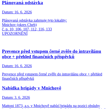
Plánovaná odstávka
Datum:
16. 6. 2026
Plánovaná odstávka zahrnuje tyto lokality:
Mnichov (okres Cheb)
č. p. 10, 106, 107, 112, 116, 133
UPOZORNĚNÍ
Prevence před vstupem černé zvěře do intravilánu
obce + přehled finančních příspěvků
Datum:
16. 6. 2026
Prevence před vstupem černé zvěře do intravilánu obce + přehled
finančních příspěvků
Nabídka brigády v Mnichově
Datum:
3. 6. 2026
Mattoni 1873, a.s. v Mnichově nabízí brigádu na pozici obsluhy