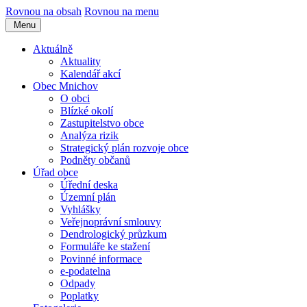
Rovnou na obsah
Rovnou na menu
Menu
Aktuálně
Aktuality
Kalendář akcí
Obec Mnichov
O obci
Blízké okolí
Zastupitelstvo obce
Analýza rizik
Strategický plán rozvoje obce
Podněty občanů
Úřad obce
Úřední deska
Územní plán
Vyhlášky
Veřejnoprávní smlouvy
Dendrologický průzkum
Formuláře ke stažení
Povinné informace
e-podatelna
Odpady
Poplatky