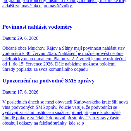
programu jsou koncerty místních i známých umělců, historické trhy
a další zajímavé akce pro návštěvníky.
Povinnost nahlásit vodoměry
Datum:
29. 6. 2026
Občané obce Mnichov, Rájov a Sítiny mají povinnost nahlásit stav
vodoměrů k 30. červnu 2026. Nahlášení je možné provést osobně,
telefonicky nebo e-mailem. Platbu za 2. čtvrtletí je nutné uskutečnit
od 1. do 15. července 2026. Dále nabízíme možnost pololetní
úhrady poplatku za svoz komunálního odpadu
Upozornění na podvodné SMS zprávy
Datum:
17. 6. 2026
V posledních dnech se mezi obyvateli Karlovarského kraje šíří nová
vlna podvodných SMS zpráv. Policie varuje, že podvodníci se
vydávají za státní instituce a snaží se přimět příjemce k okamžité
úhradě pokuty za údajné dopravní přestupky. Tyto zprávy často
obsahují odkazy na falešné stránky, kde se p