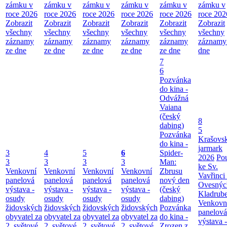
zámku v
zámku v
zámku v
zámku v
zámku v
zámku v
roce 2026
roce 2026
roce 2026
roce 2026
roce 2026
roce 202
Zobrazit
Zobrazit
Zobrazit
Zobrazit
Zobrazit
Zobrazit
všechny
všechny
všechny
všechny
všechny
všechny
záznamy
záznamy
záznamy
záznamy
záznamy
záznamy
ze dne
ze dne
ze dne
ze dne
ze dne
dne
7
6
Pozvánka
do kina -
Odvážná
Vaiana
(český
8
dabing)
5
Pozvánka
Krašovs
do kina -
jarmark
3
4
5
6
Spider-
2026
Po
3
3
3
3
Man:
ke Sv.
Venkovní
Venkovní
Venkovní
Venkovní
Zbrusu
Vavřinci
panelová
panelová
panelová
panelová
nový den
Ovesnýc
výstava -
výstava -
výstava -
výstava -
(český
Kladrub
osudy
osudy
osudy
osudy
dabing)
Venkovn
židovských
židovských
židovských
židovských
Pozvánka
panelová
obyvatel za
obyvatel za
obyvatel za
obyvatel za
do kina -
výstava -
2. světové
2. světové
2. světové
2. světové
Zrozen z