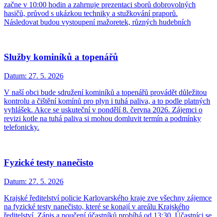
začne v 10:00 hodin a zahrnuje prezentaci sborů dobrovolných
hasičů, průvod s ukázkou techniky a stužkování praporů.
Následovat budou vystoupení mažoretek, různých hudebních
Služby kominíků a topenářů
Datum:
27. 5. 2026
V naší obci bude sdružení kominíků a topenářů provádět důležitou
kontrolu a čištění komínů pro plyn i tuhá paliva, a to podle platných
vyhlášek. Akce se uskuteční v pondělí 8. června 2026. Zájemci o
revizi kotle na tuhá paliva si mohou domluvit termín a podmínky
telefonicky.
Fyzické testy nanečisto
Datum:
27. 5. 2026
Krajské ředitelství policie Karlovarského kraje zve všechny zájemce
na fyzické testy nanečisto, které se konají v areálu Krajského
ředitelství. Zápis a poučení účastníků probíhá od 13:30. Účastníci se