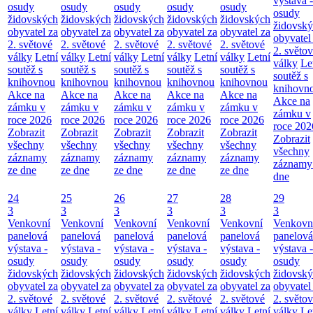
výstava -
osudy
osudy
osudy
osudy
osudy
osudy
židovských
židovských
židovských
židovských
židovských
židovsk
obyvatel za
obyvatel za
obyvatel za
obyvatel za
obyvatel za
obyvatel
2. světové
2. světové
2. světové
2. světové
2. světové
2. světo
války
Letní
války
Letní
války
Letní
války
Letní
války
Letní
války
Le
soutěž s
soutěž s
soutěž s
soutěž s
soutěž s
soutěž s
knihovnou
knihovnou
knihovnou
knihovnou
knihovnou
knihovn
Akce na
Akce na
Akce na
Akce na
Akce na
Akce na
zámku v
zámku v
zámku v
zámku v
zámku v
zámku v
roce 2026
roce 2026
roce 2026
roce 2026
roce 2026
roce 202
Zobrazit
Zobrazit
Zobrazit
Zobrazit
Zobrazit
Zobrazit
všechny
všechny
všechny
všechny
všechny
všechny
záznamy
záznamy
záznamy
záznamy
záznamy
záznamy
ze dne
ze dne
ze dne
ze dne
ze dne
dne
24
25
26
27
28
29
3
3
3
3
3
3
Venkovní
Venkovní
Venkovní
Venkovní
Venkovní
Venkovn
panelová
panelová
panelová
panelová
panelová
panelová
výstava -
výstava -
výstava -
výstava -
výstava -
výstava -
osudy
osudy
osudy
osudy
osudy
osudy
židovských
židovských
židovských
židovských
židovských
židovsk
obyvatel za
obyvatel za
obyvatel za
obyvatel za
obyvatel za
obyvatel
2. světové
2. světové
2. světové
2. světové
2. světové
2. světo
války
Letní
války
Letní
války
Letní
války
Letní
války
Letní
války
Le