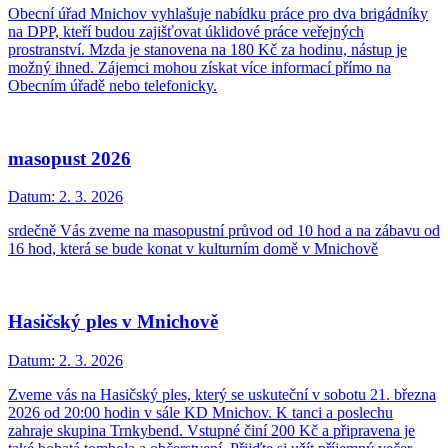
Obecní úřad Mnichov vyhlašuje nabídku práce pro dva brigádníky
na DPP, kteří budou zajišťovat úklidové práce veřejných
prostranství. Mzda je stanovena na 180 Kč za hodinu, nástup je
možný ihned. Zájemci mohou získat více informací přímo na
Obecním úřadě nebo telefonicky.
masopust 2026
Datum:
2. 3. 2026
srdečně Vás zveme na masopustní průvod od 10 hod a na zábavu od
16 hod, která se bude konat v kulturním domě v Mnichově
Hasičský ples v Mnichově
Datum:
2. 3. 2026
Zveme vás na Hasičský ples, který se uskuteční v sobotu 21. března
2026 od 20:00 hodin v sále KD Mnichov. K tanci a poslechu
zahraje skupina Trnkybend. Vstupné činí 200 Kč a připravena je