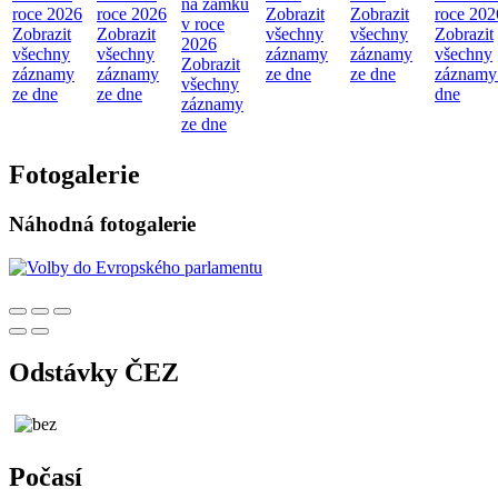
na zámku
roce 2026
roce 2026
Zobrazit
Zobrazit
roce 202
v roce
Zobrazit
Zobrazit
všechny
všechny
Zobrazit
2026
všechny
všechny
záznamy
záznamy
všechny
Zobrazit
záznamy
záznamy
ze dne
ze dne
záznamy
všechny
ze dne
ze dne
dne
záznamy
ze dne
Fotogalerie
Náhodná fotogalerie
Odstávky ČEZ
Počasí