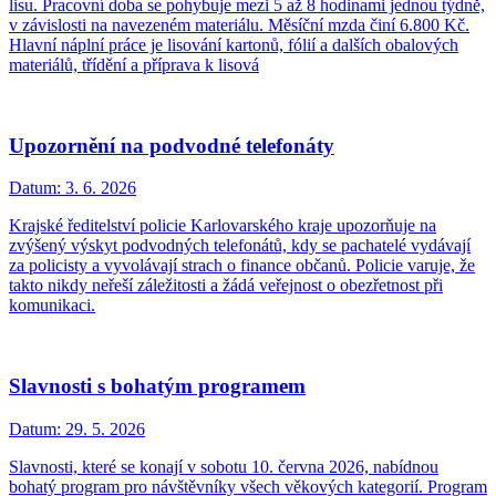
lisu. Pracovní doba se pohybuje mezi 5 až 8 hodinami jednou týdně,
v závislosti na navezeném materiálu. Měsíční mzda činí 6.800 Kč.
Hlavní náplní práce je lisování kartonů, fólií a dalších obalových
materiálů, třídění a příprava k lisová
Upozornění na podvodné telefonáty
Datum:
3. 6. 2026
Krajské ředitelství policie Karlovarského kraje upozorňuje na
zvýšený výskyt podvodných telefonátů, kdy se pachatelé vydávají
za policisty a vyvolávají strach o finance občanů. Policie varuje, že
takto nikdy neřeší záležitosti a žádá veřejnost o obezřetnost při
komunikaci.
Slavnosti s bohatým programem
Datum:
29. 5. 2026
Slavnosti, které se konají v sobotu 10. června 2026, nabídnou
bohatý program pro návštěvníky všech věkových kategorií. Program