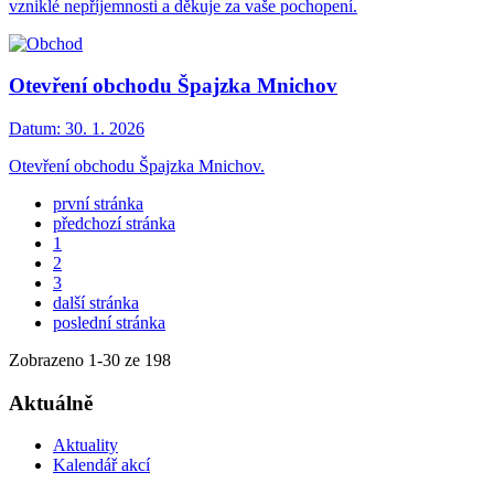
vzniklé nepříjemnosti a děkuje za vaše pochopení.
Otevření obchodu Špajzka Mnichov
Datum:
30. 1. 2026
Otevření obchodu Špajzka Mnichov.
první stránka
předchozí stránka
1
2
3
další stránka
poslední stránka
Zobrazeno
1
-
30
ze 198
Aktuálně
Aktuality
Kalendář akcí