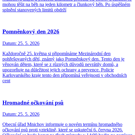
mohou těšit na běh na jeden kilometr a člunkový běh. Po úspěšném
splnění stanovených limitů obdrží
Pomněnkový den 2026
Datum:
25. 5. 2026
Každoročně 25. května si připomínáme Mezinárodní den
pohřešovaných dětí, známý jako Pomněnkový den. Tento den je
věnován dětem, které se z různých důvodů nevrátily domů, a
upozorňuje na důležitost jejich ochrany a prevence. Policie
Karlovarského kraje tento den připomíná veřejnosti v obchodních
cent
Hromadné očkování psů
Datum:
25. 5. 2026
Obecní úřad Mnichov informuje o novém termínu hromadného
očkování psů proti vzteklině, které se uskuteční 6. června 2026.