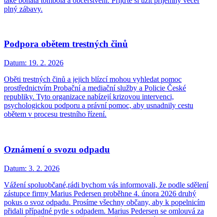
také bohatá tombola a občerstvení. Přijďte si užít příjemný večer
plný zábavy.
Podpora obětem trestných činů
Datum:
19. 2. 2026
Oběti trestných činů a jejich blízcí mohou vyhledat pomoc
prostřednictvím Probační a mediační služby a Policie České
republiky. Tyto organizace nabízejí krizovou intervenci,
psychologickou podporu a právní pomoc, aby usnadnily cestu
obětem v procesu trestního řízení.
Oznámení o svozu odpadu
Datum:
3. 2. 2026
Vážení spoluobčané,rádi bychom vás informovali, že podle sdělení
zástupce firmy Marius Pedersen proběhne 4. února 2026 druhý
pokus o svoz odpadu. Prosíme všechny občany, aby k popelnicím
přidali případné pytle s odpadem. Marius Pedersen se omlouvá za