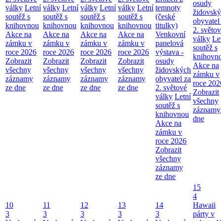
osudy
války
Letní
války
Letní
války
Letní
války
Letní
temnoty
židovsk
soutěž s
soutěž s
soutěž s
soutěž s
(české
obyvatel
knihovnou
knihovnou
knihovnou
knihovnou
titulky)
2. světo
Akce na
Akce na
Akce na
Akce na
Venkovní
války
Le
zámku v
zámku v
zámku v
zámku v
panelová
soutěž s
roce 2026
roce 2026
roce 2026
roce 2026
výstava -
knihovn
Zobrazit
Zobrazit
Zobrazit
Zobrazit
osudy
Akce na
všechny
všechny
všechny
všechny
židovských
zámku v
záznamy
záznamy
záznamy
záznamy
obyvatel za
roce 202
ze dne
ze dne
ze dne
ze dne
2. světové
Zobrazit
války
Letní
všechny
soutěž s
záznamy
knihovnou
dne
Akce na
zámku v
roce 2026
Zobrazit
všechny
záznamy
ze dne
15
4
10
11
12
13
14
Hawaii
3
3
3
3
3
párty v