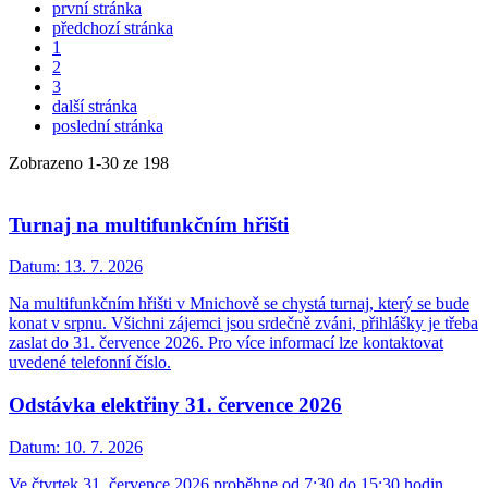
první stránka
předchozí stránka
1
2
3
další stránka
poslední stránka
Zobrazeno
1
-
30
ze 198
Turnaj na multifunkčním hřišti
Datum:
13. 7. 2026
Na multifunkčním hřišti v Mnichově se chystá turnaj, který se bude
konat v srpnu. Všichni zájemci jsou srdečně zváni, přihlášky je třeba
zaslat do 31. července 2026. Pro více informací lze kontaktovat
uvedené telefonní číslo.
Odstávka elektřiny 31. července 2026
Datum:
10. 7. 2026
Ve čtvrtek 31. července 2026 proběhne od 7:30 do 15:30 hodin