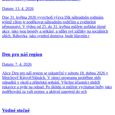
Datum:
13. 4. 2026
Dne 31. května 2026 vyvrcholí výzva Dík náhradním rodinám,
jejímž cílem je poděkovat náhradním rodičům a zviditelnit
pěstounství. V týdnu od 25. do 31. května můžete pořádat různé
akce, jako jsou besedy a setkání, a sdílet své zážitky na sociálních
sítích. Bábovka, jako symbol domova, bude hlavním t
Den pro náš region
Datum:
7. 4. 2026
Akce Den pro náš region se uskuteční v sobotu 18. dubna 2026 v
Mnichově Rájově/Sítinách. V rámci programu proběhne sběr
odpadků v okolí a přátelská setkání. Všichni účastníci obdrží
rukavice a pytle na odpad. Po úklidu si můžete vychutnat buřty jako
poděkování za vaši pomoc a aktivní zapojení do och
Vodné stočné