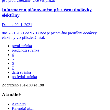
psů proti vzteklině. více viz plakát
Informace o plánovaném přerušení dodávky
elektřiny
Datum:
20. 1. 2021
dne 28.1.2021 od 9 - 17 hod je plánováno přerušení dodávky
elektřiny viz přiložený leták
první stránka
předchozí stránka
4
5
6
7
další stránka
poslední stránka
Zobrazeno
151
-
180
ze 198
Aktuálně
Aktuality
Kalendář akcí