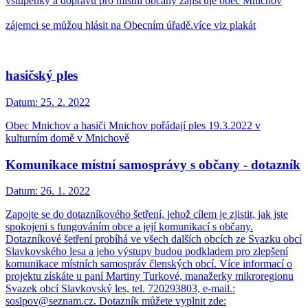
vstupenky a dopravu pro místní občany zajišťuje obec Mnichov
zájemci se můžou hlásit na Obecním úřadě.více viz plakát
hasičský ples
Datum:
25. 2. 2022
Obec Mnichov a hasiči Mnichov pořádají ples 19.3.2022 v
kulturním domě v Mnichově
Komunikace místní samosprávy s občany - dotazník
Datum:
26. 1. 2022
Zapojte se do dotazníkového šetření, jehož cílem je zjistit, jak jste
spokojeni s fungováním obce a její komunikací s občany.
Dotazníkové šetření probíhá ve všech dalších obcích ze Svazku obcí
Slavkovského lesa a jeho výstupy budou podkladem pro zlepšení
komunikace místních samospráv členských obcí. Více informací o
projektu získáte u paní Martiny Turkové, manažerky mikroregionu
Svazek obcí Slavkovský les, tel. 720293803, e-mail.:
soslpov@seznam.cz. Dotazník můžete vyplnit zde: