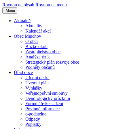
Rovnou na obsah
Rovnou na menu
Menu
Aktuálně
Aktuality
Kalendář akcí
Obec Mnichov
O obci
Blízké okolí
Zastupitelstvo obce
Analýza rizik
Strategický plán rozvoje obce
Podněty občanů
Úřad obce
Úřední deska
Územní plán
Vyhlášky
Veřejnoprávní smlouvy
Dendrologický průzkum
Formuláře ke stažení
Povinné informace
e-podatelna
Odpady
Poplatky