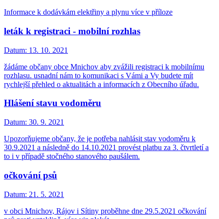
Informace k dodávkám elektřiny a plynu více v příloze
leták k registraci - mobilní rozhlas
Datum:
13. 10. 2021
žádáme občany obce Mnichov aby zvážili registraci k mobilnímu
rozhlasu. usnadní nám to komunikaci s Vámi a Vy budete mít
rychlejší přehled o aktualitách a informacích z Obecního úřadu.
Hlášení stavu vodoměru
Datum:
30. 9. 2021
Upozorňujeme občany, že je potřeba nahlásit stav vodoměru k
30.9.2021 a následně do 14.10.2021 provést platbu za 3. čtvrtletí a
to i v případě stočného stanového paušálem.
očkování psů
Datum:
21. 5. 2021
v obci Mnichov, Rájov i Sítiny proběhne dne 29.5.2021 očkování