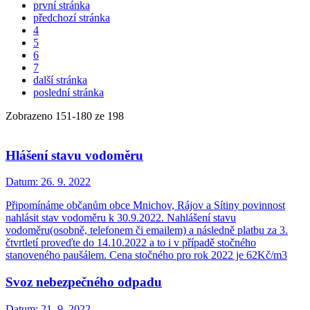
první stránka
předchozí stránka
4
5
6
7
další stránka
poslední stránka
Zobrazeno
151
-
180
ze 198
Hlášení stavu vodoměru
Datum:
26. 9. 2022
Připomínáme občanům obce Mnichov, Rájov a Sítiny povinnost
nahlásit stav vodoměru k 30.9.2022. Nahlášení stavu
vodoměru(osobně, telefonem či emailem) a následně platbu za 3.
čtvrtletí proveďte do 14.10.2022 a to i v případě stočného
stanoveného paušálem. Cena stočného pro rok 2022 je 62Kč/m3
Svoz nebezpečného odpadu
Datum:
21. 9. 2022