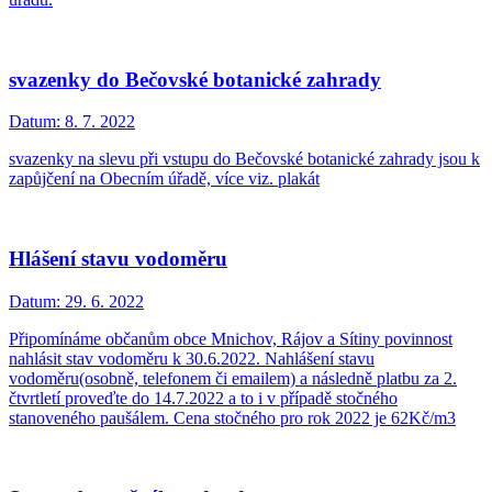
svazenky do Bečovské botanické zahrady
Datum:
8. 7. 2022
svazenky na slevu při vstupu do Bečovské botanické zahrady jsou k
zapůjčení na Obecním úřadě, více viz. plakát
Hlášení stavu vodoměru
Datum:
29. 6. 2022
Připomínáme občanům obce Mnichov, Rájov a Sítiny povinnost
nahlásit stav vodoměru k 30.6.2022. Nahlášení stavu
vodoměru(osobně, telefonem či emailem) a následně platbu za 2.
čtvrtletí proveďte do 14.7.2022 a to i v případě stočného
stanoveného paušálem. Cena stočného pro rok 2022 je 62Kč/m3