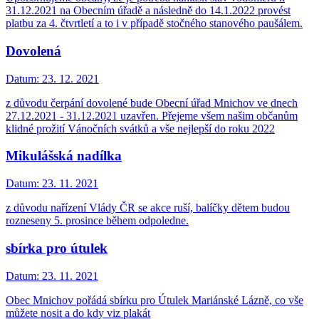
31.12.2021 na Obecním úřadě a následně do 14.1.2022 provést
platbu za 4. čtvrtletí a to i v případě stočného stanového paušálem.
Dovolená
Datum:
23. 12. 2021
z důvodu čerpání dovolené bude Obecní úřad Mnichov ve dnech
27.12.2021 - 31.12.2021 uzavřen. Přejeme všem našim občanům
klidné prožití Vánočních svátků a vše nejlepší do roku 2022
Mikulášská nadílka
Datum:
23. 11. 2021
z důvodu nařízení Vlády ČR se akce ruší, balíčky dětem budou
rozneseny 5. prosince během odpoledne.
sbírka pro útulek
Datum:
23. 11. 2021
Obec Mnichov pořádá sbírku pro Útulek Mariánské Lázně, co vše
můžete nosit a do kdy viz plakát