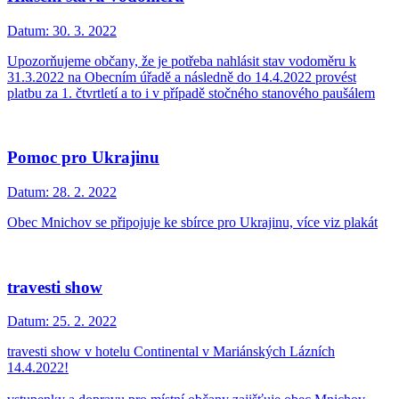
Datum:
30. 3. 2022
Upozorňujeme občany, že je potřeba nahlásit stav vodoměru k
31.3.2022 na Obecním úřadě a následně do 14.4.2022 provést
platbu za 1. čtvrtletí a to i v případě stočného stanového paušálem
Pomoc pro Ukrajinu
Datum:
28. 2. 2022
Obec Mnichov se připojuje ke sbírce pro Ukrajinu, více viz plakát
travesti show
Datum:
25. 2. 2022
travesti show v hotelu Continental v Mariánských Lázních
14.4.2022!