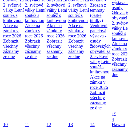
výstava -
2. světové
2. světové
2. světové
2. světové
Zrozen z
osudy
války
Letní
války
Letní
války
Letní
války
Letní
temnoty
židovsk
soutěž s
soutěž s
soutěž s
soutěž s
(české
obyvatel
knihovnou
knihovnou
knihovnou
knihovnou
titulky)
2. světo
Akce na
Akce na
Akce na
Akce na
Venkovní
války
Le
zámku v
zámku v
zámku v
zámku v
panelová
soutěž s
roce 2026
roce 2026
roce 2026
roce 2026
výstava -
knihovn
Zobrazit
Zobrazit
Zobrazit
Zobrazit
osudy
Akce na
všechny
všechny
všechny
všechny
židovských
zámku v
záznamy
záznamy
záznamy
záznamy
obyvatel za
roce 202
ze dne
ze dne
ze dne
ze dne
2. světové
Zobrazit
války
Letní
všechny
soutěž s
záznamy
knihovnou
dne
Akce na
zámku v
roce 2026
Zobrazit
všechny
záznamy
ze dne
15
4
10
11
12
13
14
Hawaii