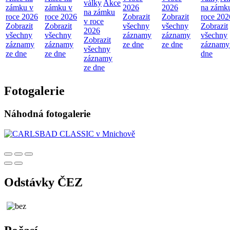
války
Akce
zámku v
zámku v
2026
2026
na zámk
na zámku
roce 2026
roce 2026
Zobrazit
Zobrazit
roce 202
v roce
Zobrazit
Zobrazit
všechny
všechny
Zobrazit
2026
všechny
všechny
záznamy
záznamy
všechny
Zobrazit
záznamy
záznamy
ze dne
ze dne
záznamy
všechny
ze dne
ze dne
dne
záznamy
ze dne
Fotogalerie
Náhodná fotogalerie
Odstávky ČEZ