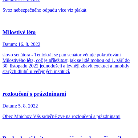
Svoz nebezpečného odpadu více viz plakát
Milostivé léto
Datum:
16. 8. 2022
slovo senátora - Tentokrát se pan senátor věnuje pokračování
Milostivého léta, což je příležitost, jak se lidé mohou od 1. září do
30. listopadu 2022 jednodušeji a levněji zbavit exekucí a mnohdy
starých dluhů u veřejných institucí.
rozloučení s prázdninami
Datum:
5. 8. 2022
Obec Mnichov Vás srdečně zve na rozloučení s prázdninami