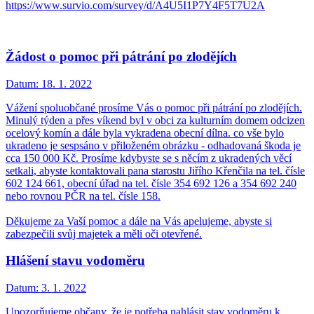
https://www.survio.com/survey/d/A4U5I1P7Y4F5T7U2A
Žádost o pomoc při pátrání po zlodějích
Datum:
18. 1. 2022
Vážení spoluobčané prosíme Vás o pomoc při pátrání po zlodějích.
Minulý týden a přes víkend byl v obci za kulturním domem odcizen
ocelový komín a dále byla vykradena obecní dílna. co vše bylo
ukradeno je sespsáno v přiloženém obrázku - odhadovaná škoda je
cca 150 000 Kč. Prosíme kdybyste se s něcím z ukradených věcí
setkali, abyste kontaktovali pana starostu Jiřího Křenčila na tel. čísle
602 124 661, obecní úřad na tel. čísle 354 692 126 a 354 692 240
nebo rovnou PČR na tel. čísle 158.
Děkujeme za Vaší pomoc a dále na Vás apelujeme, abyste si
zabezpečili svůj majetek a měli oči otevřené.
Hlášení stavu vodoměru
Datum:
3. 1. 2022
Upozorňujeme občany, že je potřeba nahlásit stav vodoměru k