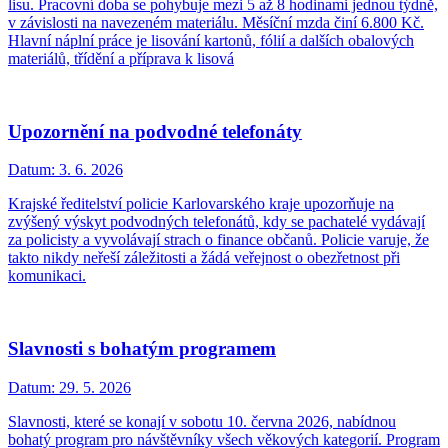
lisu. Pracovní doba se pohybuje mezi 5 až 8 hodinami jednou týdně,
v závislosti na navezeném materiálu. Měsíční mzda činí 6.800 Kč.
Hlavní náplní práce je lisování kartonů, fólií a dalších obalových
materiálů, třídění a příprava k lisová
Upozornění na podvodné telefonáty
Datum:
3. 6. 2026
Krajské ředitelství policie Karlovarského kraje upozorňuje na
zvýšený výskyt podvodných telefonátů, kdy se pachatelé vydávají
za policisty a vyvolávají strach o finance občanů. Policie varuje, že
takto nikdy neřeší záležitosti a žádá veřejnost o obezřetnost při
komunikaci.
Slavnosti s bohatým programem
Datum:
29. 5. 2026
Slavnosti, které se konají v sobotu 10. června 2026, nabídnou
bohatý program pro návštěvníky všech věkových kategorií. Program