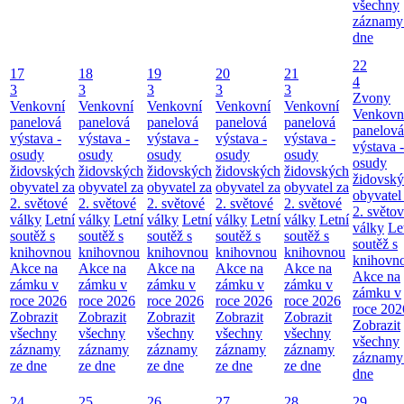
všechny
záznamy
dne
22
17
18
19
20
21
4
3
3
3
3
3
Zvony
Venkovní
Venkovní
Venkovní
Venkovní
Venkovní
Venkovn
panelová
panelová
panelová
panelová
panelová
panelová
výstava -
výstava -
výstava -
výstava -
výstava -
výstava -
osudy
osudy
osudy
osudy
osudy
osudy
židovských
židovských
židovských
židovských
židovských
židovsk
obyvatel za
obyvatel za
obyvatel za
obyvatel za
obyvatel za
obyvatel
2. světové
2. světové
2. světové
2. světové
2. světové
2. světo
války
Letní
války
Letní
války
Letní
války
Letní
války
Letní
války
Le
soutěž s
soutěž s
soutěž s
soutěž s
soutěž s
soutěž s
knihovnou
knihovnou
knihovnou
knihovnou
knihovnou
knihovn
Akce na
Akce na
Akce na
Akce na
Akce na
Akce na
zámku v
zámku v
zámku v
zámku v
zámku v
zámku v
roce 2026
roce 2026
roce 2026
roce 2026
roce 2026
roce 202
Zobrazit
Zobrazit
Zobrazit
Zobrazit
Zobrazit
Zobrazit
všechny
všechny
všechny
všechny
všechny
všechny
záznamy
záznamy
záznamy
záznamy
záznamy
záznamy
ze dne
ze dne
ze dne
ze dne
ze dne
dne
24
25
26
27
28
29