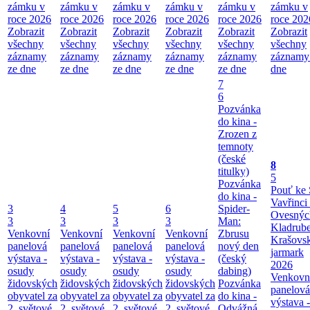
zámku v
zámku v
zámku v
zámku v
zámku v
zámku v
roce 2026
roce 2026
roce 2026
roce 2026
roce 2026
roce 202
Zobrazit
Zobrazit
Zobrazit
Zobrazit
Zobrazit
Zobrazit
všechny
všechny
všechny
všechny
všechny
všechny
záznamy
záznamy
záznamy
záznamy
záznamy
záznamy
ze dne
ze dne
ze dne
ze dne
ze dne
dne
7
6
Pozvánka
do kina -
Zrozen z
temnoty
(české
8
titulky)
5
Pozvánka
Pouť ke 
do kina -
Vavřinci
3
4
5
6
Spider-
Ovesnýc
3
3
3
3
Man:
Kladrub
Venkovní
Venkovní
Venkovní
Venkovní
Zbrusu
Krašovs
panelová
panelová
panelová
panelová
nový den
jarmark
výstava -
výstava -
výstava -
výstava -
(český
2026
osudy
osudy
osudy
osudy
dabing)
Venkovn
židovských
židovských
židovských
židovských
Pozvánka
panelová
obyvatel za
obyvatel za
obyvatel za
obyvatel za
do kina -
výstava -
2. světové
2. světové
2. světové
2. světové
Odvážná