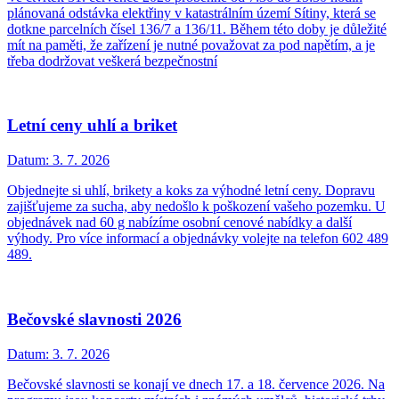
plánovaná odstávka elektřiny v katastrálním území Sítiny, která se
dotkne parcelních čísel 136/7 a 136/11. Během této doby je důležité
mít na paměti, že zařízení je nutné považovat za pod napětím, a je
třeba dodržovat veškerá bezpečnostní
Letní ceny uhlí a briket
Datum:
3. 7. 2026
Objednejte si uhlí, brikety a koks za výhodné letní ceny. Dopravu
zajišťujeme za sucha, aby nedošlo k poškození vašeho pozemku. U
objednávek nad 60 g nabízíme osobní cenové nabídky a další
výhody. Pro více informací a objednávky volejte na telefon 602 489
489.
Bečovské slavnosti 2026
Datum:
3. 7. 2026
Bečovské slavnosti se konají ve dnech 17. a 18. července 2026. Na