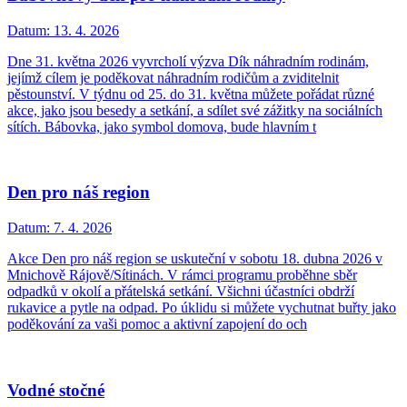
Datum:
13. 4. 2026
Dne 31. května 2026 vyvrcholí výzva Dík náhradním rodinám,
jejímž cílem je poděkovat náhradním rodičům a zviditelnit
pěstounství. V týdnu od 25. do 31. května můžete pořádat různé
akce, jako jsou besedy a setkání, a sdílet své zážitky na sociálních
sítích. Bábovka, jako symbol domova, bude hlavním t
Den pro náš region
Datum:
7. 4. 2026
Akce Den pro náš region se uskuteční v sobotu 18. dubna 2026 v
Mnichově Rájově/Sítinách. V rámci programu proběhne sběr
odpadků v okolí a přátelská setkání. Všichni účastníci obdrží
rukavice a pytle na odpad. Po úklidu si můžete vychutnat buřty jako
poděkování za vaši pomoc a aktivní zapojení do och
Vodné stočné