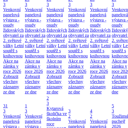
3
3
3
3
3
3
Venkovní
Venkovní
Venkovní
Venkovní
Venkovní
Venkovn
panelová
panelová
panelová
panelová
panelová
panelová
výstava -
výstava -
výstava -
výstava -
výstava -
výstava -
osudy
osudy
osudy
osudy
osudy
osudy
židovských
židovských
židovských
židovských
židovských
židovsk
obyvatel za
obyvatel za
obyvatel za
obyvatel za
obyvatel za
obyvatel
2. světové
2. světové
2. světové
2. světové
2. světové
2. světo
války
Letní
války
Letní
války
Letní
války
Letní
války
Letní
války
Le
soutěž s
soutěž s
soutěž s
soutěž s
soutěž s
soutěž s
knihovnou
knihovnou
knihovnou
knihovnou
knihovnou
knihovn
Akce na
Akce na
Akce na
Akce na
Akce na
Akce na
zámku v
zámku v
zámku v
zámku v
zámku v
zámku v
roce 2026
roce 2026
roce 2026
roce 2026
roce 2026
roce 202
Zobrazit
Zobrazit
Zobrazit
Zobrazit
Zobrazit
Zobrazit
všechny
všechny
všechny
všechny
všechny
všechny
záznamy
záznamy
záznamy
záznamy
záznamy
záznamy
ze dne
ze dne
ze dne
ze dne
ze dne
dne
2
3
31
1
5
Kytarová
3
3
3
4
3
školička ve
Venkovní
Venkovní
2
2
Toužims
školním
panelová
panelová
Venkovní
Venkovní
puchejř
roce
výstava -
výstava -
panelová
panelová
2026