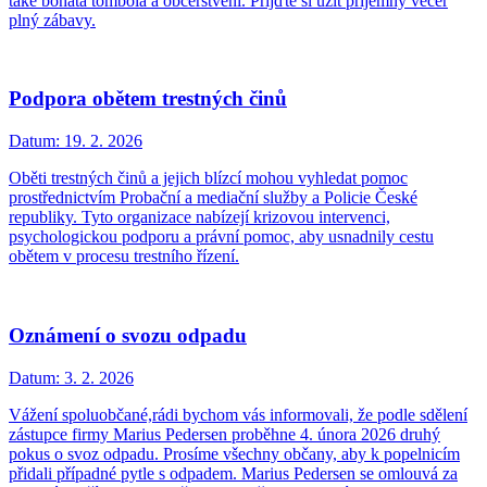
také bohatá tombola a občerstvení. Přijďte si užít příjemný večer
plný zábavy.
Podpora obětem trestných činů
Datum:
19. 2. 2026
Oběti trestných činů a jejich blízcí mohou vyhledat pomoc
prostřednictvím Probační a mediační služby a Policie České
republiky. Tyto organizace nabízejí krizovou intervenci,
psychologickou podporu a právní pomoc, aby usnadnily cestu
obětem v procesu trestního řízení.
Oznámení o svozu odpadu
Datum:
3. 2. 2026
Vážení spoluobčané,rádi bychom vás informovali, že podle sdělení
zástupce firmy Marius Pedersen proběhne 4. února 2026 druhý
pokus o svoz odpadu. Prosíme všechny občany, aby k popelnicím
přidali případné pytle s odpadem. Marius Pedersen se omlouvá za