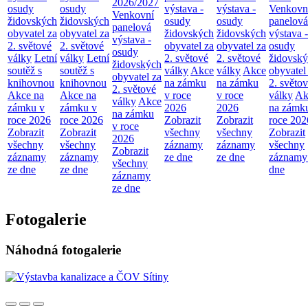
2026/2027
osudy
osudy
výstava -
výstava -
Venkovn
Venkovní
židovských
židovských
osudy
osudy
panelová
panelová
obyvatel za
obyvatel za
židovských
židovských
výstava -
výstava -
2. světové
2. světové
obyvatel za
obyvatel za
osudy
osudy
války
Letní
války
Letní
2. světové
2. světové
židovsk
židovských
soutěž s
soutěž s
války
Akce
války
Akce
obyvatel
obyvatel za
knihovnou
knihovnou
na zámku
na zámku
2. světo
2. světové
Akce na
Akce na
v roce
v roce
války
Ak
války
Akce
zámku v
zámku v
2026
2026
na zámk
na zámku
roce 2026
roce 2026
Zobrazit
Zobrazit
roce 202
v roce
Zobrazit
Zobrazit
všechny
všechny
Zobrazit
2026
všechny
všechny
záznamy
záznamy
všechny
Zobrazit
záznamy
záznamy
ze dne
ze dne
záznamy
všechny
ze dne
ze dne
dne
záznamy
ze dne
Fotogalerie
Náhodná fotogalerie