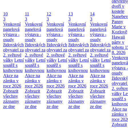
otevřený
dveří v
kostele
10
11
12
13
14
Nanebev
3
3
3
3
3
Panny
Venkovní
Venkovní
Venkovní
Venkovní
Venkovní
Marie v
panelová
panelová
panelová
panelová
panelová
Kozlově
výstava -
výstava -
výstava -
výstava -
výstava -
Hawaii
osudy
osudy
osudy
osudy
osudy
párty v
židovských
židovských
židovských
židovských
židovských
sobotu 1
obyvatel za
obyvatel za
obyvatel za
obyvatel za
obyvatel za
8. 2026
2. světové
2. světové
2. světové
2. světové
2. světové
Venkovn
války
Letní
války
Letní
války
Letní
války
Letní
války
Letní
panelová
soutěž s
soutěž s
soutěž s
soutěž s
soutěž s
výstava -
knihovnou
knihovnou
knihovnou
knihovnou
knihovnou
osudy
Akce na
Akce na
Akce na
Akce na
Akce na
židovsk
zámku v
zámku v
zámku v
zámku v
zámku v
obyvatel
roce 2026
roce 2026
roce 2026
roce 2026
roce 2026
2. světo
Zobrazit
Zobrazit
Zobrazit
Zobrazit
Zobrazit
války
Le
všechny
všechny
všechny
všechny
všechny
soutěž s
záznamy
záznamy
záznamy
záznamy
záznamy
knihovn
ze dne
ze dne
ze dne
ze dne
ze dne
Akce na
zámku v
roce 202
Zobrazit