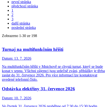
první stránka
předchozí stránka
1
2
3
další stránka
poslední stránka
Zobrazeno
1
-
30
ze 198
Turnaj na multifunkčním hřišti
Datum:
13. 7. 2026
Na multifunkčním hřišti v Mnichově se chystá turnaj, který se bude
konat v srpnu. Všichni zájemci jsou srdečně zváni, přihlášky je třeba
zaslat do 31. července 2026. Pro více informací lze kontaktovat
uvedené telefonní číslo.
Odstávka elektřiny 31. července 2026
Datum:
10. 7. 2026
Ve čtvrtek 31. července 2026 proběhne od 7:30 do 15:30 hodin