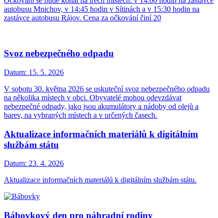
Očkování se bude konat na třech místech: v 14:00 hodin na zastávce
autobusu Mnichov, v 14:45 hodin v Sítinách a v 15:30 hodin na
zastávce autobusu Rájov. Cena za očkování činí 20
Svoz nebezpečného odpadu
Datum:
15. 5. 2026
V sobotu 30. května 2026 se uskuteční svoz nebezpečného odpadu
na několika místech v obci. Obyvatelé mohou odevzdávat
nebezpečné odpady, jako jsou akumulátory a nádoby od olejů a
barev, na vybraných místech a v určených časech.
Aktualizace informačních materiálů k digitálním
službám státu
Datum:
23. 4. 2026
Aktualizace informačních materiálů k digitálním službám státu.
Bábovkový den pro náhradní rodiny