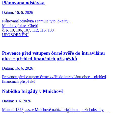
Plánovaná odstávka
Datum:
16. 6. 2026
Plánovaná odstávka zahrnuje tyto lokality:
Mnichov (okres Cheb)
č. p. 10, 106, 107, 112, 116, 133
UPOZORNĚNÍ
Prevence před vstupem černé zvěře do intravilánu
obce + přehled finančních příspěvků
Datum:
16. 6. 2026
Prevence před vstupem černé zvěře do intravilánu obce + přehled
finančních příspěvků
Nabídka brigády v Mnichově
Datum:
3. 6. 2026
Mattoni 1873, a.s. v Mnichově nabízí brigádu na pozici obsluhy