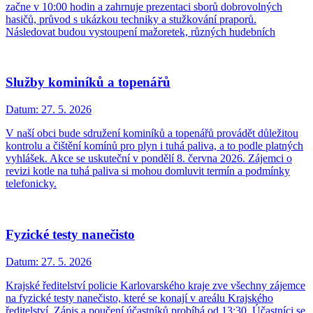
začne v 10:00 hodin a zahrnuje prezentaci sborů dobrovolných
hasičů, průvod s ukázkou techniky a stužkování praporů.
Následovat budou vystoupení mažoretek, různých hudebních
Služby kominíků a topenářů
Datum:
27. 5. 2026
V naší obci bude sdružení kominíků a topenářů provádět důležitou
kontrolu a čištění komínů pro plyn i tuhá paliva, a to podle platných
vyhlášek. Akce se uskuteční v pondělí 8. června 2026. Zájemci o
revizi kotle na tuhá paliva si mohou domluvit termín a podmínky
telefonicky.
Fyzické testy nanečisto
Datum:
27. 5. 2026
Krajské ředitelství policie Karlovarského kraje zve všechny zájemce
na fyzické testy nanečisto, které se konají v areálu Krajského
ředitelství. Zápis a poučení účastníků probíhá od 13:30. Účastníci se