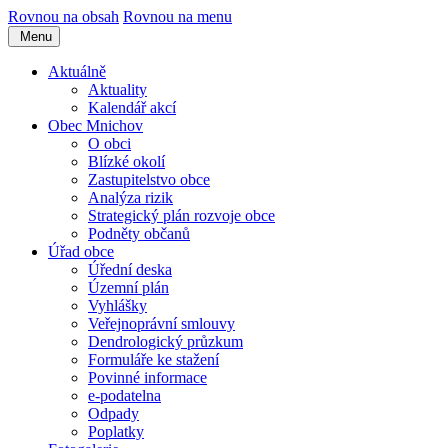
Rovnou na obsah
Rovnou na menu
Menu
Aktuálně
Aktuality
Kalendář akcí
Obec Mnichov
O obci
Blízké okolí
Zastupitelstvo obce
Analýza rizik
Strategický plán rozvoje obce
Podněty občanů
Úřad obce
Úřední deska
Územní plán
Vyhlášky
Veřejnoprávní smlouvy
Dendrologický průzkum
Formuláře ke stažení
Povinné informace
e-podatelna
Odpady
Poplatky