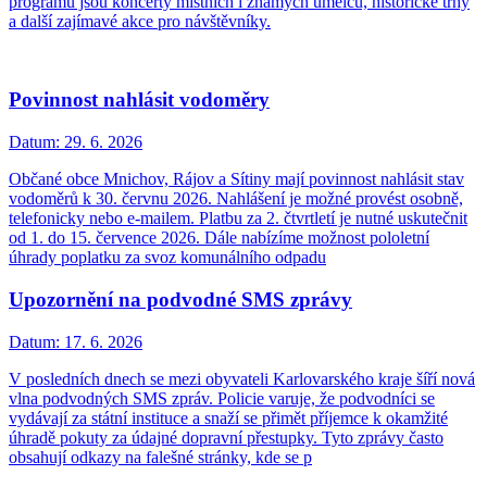
programu jsou koncerty místních i známých umělců, historické trhy
a další zajímavé akce pro návštěvníky.
Povinnost nahlásit vodoměry
Datum:
29. 6. 2026
Občané obce Mnichov, Rájov a Sítiny mají povinnost nahlásit stav
vodoměrů k 30. červnu 2026. Nahlášení je možné provést osobně,
telefonicky nebo e-mailem. Platbu za 2. čtvrtletí je nutné uskutečnit
od 1. do 15. července 2026. Dále nabízíme možnost pololetní
úhrady poplatku za svoz komunálního odpadu
Upozornění na podvodné SMS zprávy
Datum:
17. 6. 2026
V posledních dnech se mezi obyvateli Karlovarského kraje šíří nová
vlna podvodných SMS zpráv. Policie varuje, že podvodníci se
vydávají za státní instituce a snaží se přimět příjemce k okamžité
úhradě pokuty za údajné dopravní přestupky. Tyto zprávy často
obsahují odkazy na falešné stránky, kde se p