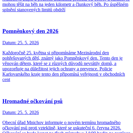
mohou těšit na běh na jeden kilometr a člunkový běh. Po úspěšném
splnění stanovených limitů obdrží
Pomněnkový den 2026
Datum:
25. 5. 2026
Každoročně 25. května si připomínáme Mezinárodní den
pohřešovaných dětí, známý jako Pomněnkový den. Tento den je
věnován dětem, které se z různých důvodů nevrátily domů, a
upozorňuje na důležitost jejich ochrany a prevence. Policie
Karlovarského kraje tento den připomíná veřejnosti v obchodních
cent
Hromadné očkování psů
Datum:
25. 5. 2026
Obecní úřad Mnichov informuje o novém termínu hromadného
očkování psů proti vzteklině, které se uskuteční 6. června 2026.