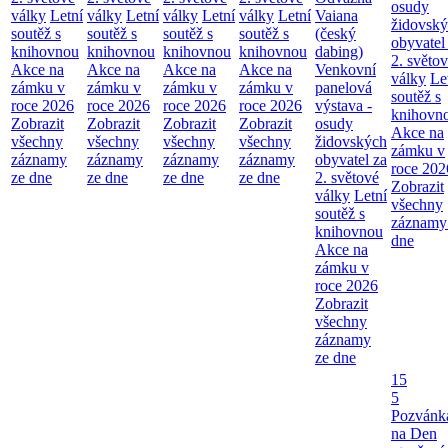
osudy
války
Letní
války
Letní
války
Letní
války
Letní
Vaiana
židovsk
soutěž s
soutěž s
soutěž s
soutěž s
(český
obyvatel
knihovnou
knihovnou
knihovnou
knihovnou
dabing)
2. světo
Akce na
Akce na
Akce na
Akce na
Venkovní
války
Le
zámku v
zámku v
zámku v
zámku v
panelová
soutěž s
roce 2026
roce 2026
roce 2026
roce 2026
výstava -
knihovn
Zobrazit
Zobrazit
Zobrazit
Zobrazit
osudy
Akce na
všechny
všechny
všechny
všechny
židovských
zámku v
záznamy
záznamy
záznamy
záznamy
obyvatel za
roce 202
ze dne
ze dne
ze dne
ze dne
2. světové
Zobrazit
války
Letní
všechny
soutěž s
záznamy
knihovnou
dne
Akce na
zámku v
roce 2026
Zobrazit
všechny
záznamy
ze dne
15
5
Pozvánk
na Den