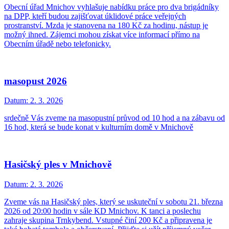
Obecní úřad Mnichov vyhlašuje nabídku práce pro dva brigádníky
na DPP, kteří budou zajišťovat úklidové práce veřejných
prostranství. Mzda je stanovena na 180 Kč za hodinu, nástup je
možný ihned. Zájemci mohou získat více informací přímo na
Obecním úřadě nebo telefonicky.
masopust 2026
Datum:
2. 3. 2026
srdečně Vás zveme na masopustní průvod od 10 hod a na zábavu od
16 hod, která se bude konat v kulturním domě v Mnichově
Hasičský ples v Mnichově
Datum:
2. 3. 2026
Zveme vás na Hasičský ples, který se uskuteční v sobotu 21. března
2026 od 20:00 hodin v sále KD Mnichov. K tanci a poslechu
zahraje skupina Trnkybend. Vstupné činí 200 Kč a připravena je