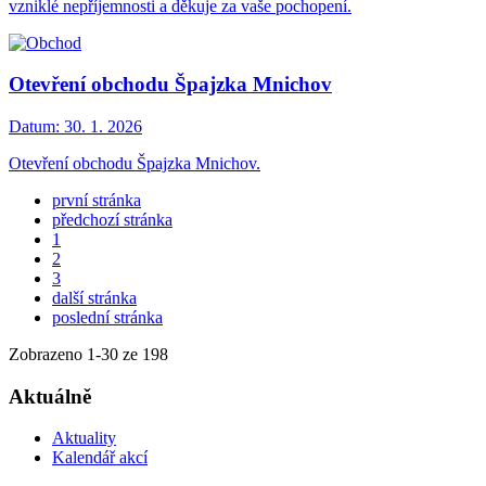
vzniklé nepříjemnosti a děkuje za vaše pochopení.
Otevření obchodu Špajzka Mnichov
Datum:
30. 1. 2026
Otevření obchodu Špajzka Mnichov.
první stránka
předchozí stránka
1
2
3
další stránka
poslední stránka
Zobrazeno
1
-
30
ze 198
Aktuálně
Aktuality
Kalendář akcí