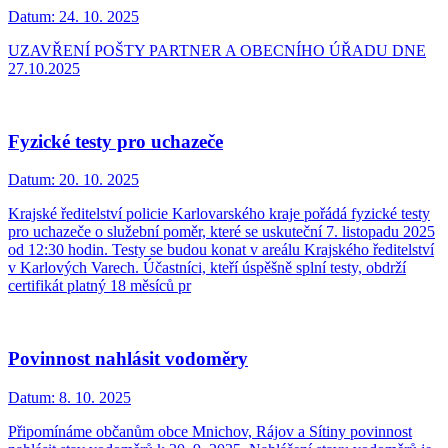
Datum:
24. 10. 2025
UZAVŘENÍ POŠTY PARTNER A OBECNÍHO ÚŘADU DNE
27.10.2025
Fyzické testy pro uchazeče
Datum:
20. 10. 2025
Krajské ředitelství policie Karlovarského kraje pořádá fyzické testy
pro uchazeče o služební poměr, které se uskuteční 7. listopadu 2025
od 12:30 hodin. Testy se budou konat v areálu Krajského ředitelství
v Karlových Varech. Účastníci, kteří úspěšně splní testy, obdrží
certifikát platný 18 měsíců pr
Povinnost nahlásit vodoměry
Datum:
8. 10. 2025
Připomínáme občanům obce Mnichov, Rájov a Sítiny povinnost