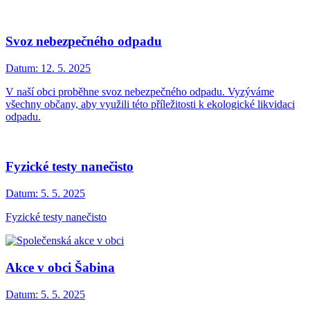
Svoz nebezpečného odpadu
Datum:
12. 5. 2025
V naší obci proběhne svoz nebezpečného odpadu. Vyzýváme
všechny občany, aby využili této příležitosti k ekologické likvidaci
odpadu.
Fyzické testy nanečisto
Datum:
5. 5. 2025
Fyzické testy nanečisto
Akce v obci Šabina
Datum:
5. 5. 2025