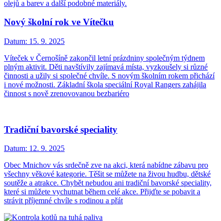
olejů a barev a další podobné materiály.
Nový školní rok ve Vítečku
Datum:
15. 9. 2025
Víteček v Černošíně zakončil letní prázdniny společným týdnem
plným aktivit. Děti navštívily zajímavá místa, vyzkoušely si různé
činnosti a užily si společné chvíle. S novým školním rokem přichází
i nové možnosti. Základní škola speciální Royal Rangers zahájila
činnost s nově zrenovovanou bezbariéro
Tradiční bavorské speciality
Datum:
12. 9. 2025
Obec Mnichov vás srdečně zve na akci, která nabídne zábavu pro
všechny věkové kategorie. Těšit se můžete na živou hudbu, dětské
soutěže a atrakce. Chybět nebudou ani tradiční bavorské speciality,
které si můžete vychutnat během celé akce. Přijďte se pobavit a
strávit příjemné chvíle s rodinou a přát