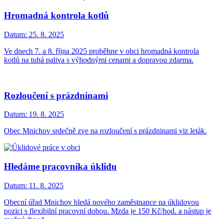
Hromadná kontrola kotlů
Datum:
25. 8. 2025
Ve dnech 7. a 8. října 2025 proběhne v obci hromadná kontrola
kotlů na tuhá paliva s výhodnými cenami a dopravou zdarma.
Rozloučení s prázdninami
Datum:
19. 8. 2025
Obec Mnichov srdečně zve na rozloučení s prázdninami viz leták.
Hledáme pracovníka úklidu
Datum:
11. 8. 2025
Obecní úřad Mnichov hledá nového zaměstnance na úklidovou
pozici s flexibilní pracovní dobou. Mzda je 150 Kč/hod. a nástup je