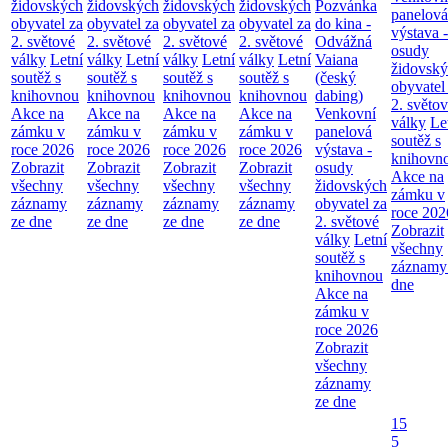
židovských
židovských
židovských
židovských
Pozvánka
panelová
obyvatel za
obyvatel za
obyvatel za
obyvatel za
do kina -
výstava -
2. světové
2. světové
2. světové
2. světové
Odvážná
osudy
války
Letní
války
Letní
války
Letní
války
Letní
Vaiana
židovsk
soutěž s
soutěž s
soutěž s
soutěž s
(český
obyvatel
knihovnou
knihovnou
knihovnou
knihovnou
dabing)
2. světo
Akce na
Akce na
Akce na
Akce na
Venkovní
války
Le
zámku v
zámku v
zámku v
zámku v
panelová
soutěž s
roce 2026
roce 2026
roce 2026
roce 2026
výstava -
knihovn
Zobrazit
Zobrazit
Zobrazit
Zobrazit
osudy
Akce na
všechny
všechny
všechny
všechny
židovských
zámku v
záznamy
záznamy
záznamy
záznamy
obyvatel za
roce 202
ze dne
ze dne
ze dne
ze dne
2. světové
Zobrazit
války
Letní
všechny
soutěž s
záznamy
knihovnou
dne
Akce na
zámku v
roce 2026
Zobrazit
všechny
záznamy
ze dne
15
5