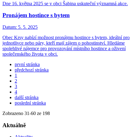
Dne 16. května 2025 se v obci Šabina uskuteční významná akce.
Pronájem hostince s bytem
Datum:
5. 5. 2025
Obec Krsy nabízí možnost pronájmu hostince s bytem, ideální pro
jednotlivce nebo páry, kteří mají zájem o pohostinství. Hledáme
spolehlivé nájemce pro provozování místního hostince a oživení
společenského života v obci.
první stránka
předchozí stránka
1
2
3
4
další stránka
poslední stránka
Zobrazeno
31
-
60
ze 198
Aktuálně
Aktuality