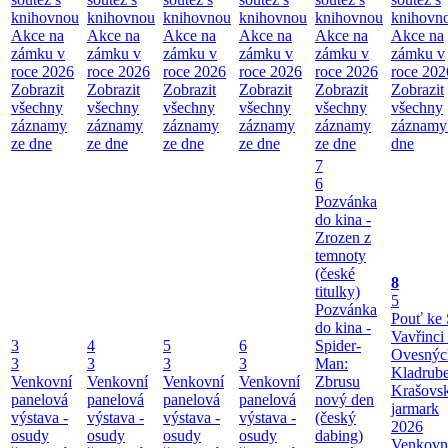
knihovnou
knihovnou
knihovnou
knihovnou
knihovnou
knihovn
Akce na
Akce na
Akce na
Akce na
Akce na
Akce na
zámku v
zámku v
zámku v
zámku v
zámku v
zámku v
roce 2026
roce 2026
roce 2026
roce 2026
roce 2026
roce 202
Zobrazit
Zobrazit
Zobrazit
Zobrazit
Zobrazit
Zobrazit
všechny
všechny
všechny
všechny
všechny
všechny
záznamy
záznamy
záznamy
záznamy
záznamy
záznamy
ze dne
ze dne
ze dne
ze dne
ze dne
dne
7
6
Pozvánka
do kina -
Zrozen z
temnoty
(české
8
titulky)
5
Pozvánka
Pouť ke 
do kina -
Vavřinci
3
4
5
6
Spider-
Ovesnýc
3
3
3
3
Man:
Kladrub
Venkovní
Venkovní
Venkovní
Venkovní
Zbrusu
Krašovs
panelová
panelová
panelová
panelová
nový den
jarmark
výstava -
výstava -
výstava -
výstava -
(český
2026
osudy
osudy
osudy
osudy
dabing)
Venkovn