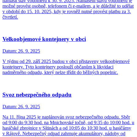
nahlásit stav vodoměrů k 30. 9. 2025. Nahlášení stavu vodoměrů je
možné provést osobně, telefonem či e-mailem, a je důležité to udělat
v období do 15. 10. 2025, kdy je rovněž nutné provést platbu za 3.
čtvrtletí.
Velkoobjemové kontejnery v obci
Datum:
26. 9. 2025
V týdnu od 29. září 2025 budou v obci přistaveny velkoobjemové
kontejnery. Tyto kontejnery poslouží občanům k likvidaci
nadměrného odpadu, který nelze třídit do běžných popelnic.
Svoz nebezpečného odpadu
Datum:
26. 9. 2025
Na 11. října 2025 je naplánován svoz nebezpečného odpadu. Sběr
od 9:00 do 9:30 hod. na Mnichovské točně, od 9:35 do 10:00 hod. u
hasičské zbrojnice v Sítinách a od 10:05 do 10:30 hod. u hasičárny
v Rájově. Nebezpečný odpad zahrnuje akumulátory, nádoby od