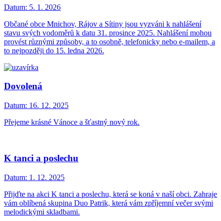
Datum:
5. 1. 2026
Občané obce Mnichov, Rájov a Sítiny jsou vyzváni k nahlášení
stavu svých vodoměrů k datu 31. prosince 2025. Nahlášení mohou
provést různými způsoby, a to osobně, telefonicky nebo e-mailem, a
to nejpozději do 15. ledna 2026.
Dovolená
Datum:
16. 12. 2025
Přejeme krásné Vánoce a šťastný nový rok.
K tanci a poslechu
Datum:
1. 12. 2025
Přijďte na akci K tanci a poslechu, která se koná v naší obci. Zahraje
vám oblíbená skupina Duo Patrik, která vám zpříjemní večer svými
melodickými skladbami.