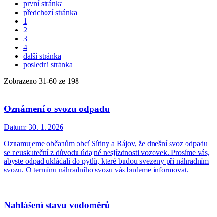
první stránka
předchozí stránka
1
2
3
4
další stránka
poslední stránka
Zobrazeno
31
-
60
ze 198
Oznámení o svozu odpadu
Datum:
30. 1. 2026
Oznamujeme občanům obcí Sítiny a Rájov, že dnešní svoz odpadu
se neuskuteční z důvodu údajné nesjízdnosti vozovek. Prosíme vás,
abyste odpad ukládali do pytlů, které budou svezeny při náhradním
svozu. O termínu náhradního svozu vás budeme informovat.
Nahlášení stavu vodoměrů