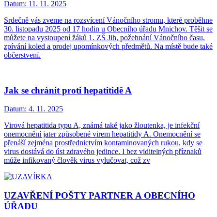
Datum:
11. 11. 2025
Srdečně vás zveme na rozsvícení Vánočního stromu, které proběhne
30. listopadu 2025 od 17 hodin u Obecního úřadu Mnichov. Těšit se
můžete na vystoupení žáků 1. ZŠ Jih, požehnání Vánočního času,
zpívání koled a prodej upomínkových předmětů. Na místě bude také
občerstvení.
Jak se chránit proti hepatitidě A
Datum:
4. 11. 2025
Virová hepatitida typu A, známá také jako žloutenka, je infekční
onemocnění jater způsobené virem hepatitidy A. Onemocnění se
přenáší zejména prostřednictvím kontaminovaných rukou, kdy se
virus dostává do úst zdravého jedince. I bez viditelných příznaků
může infikovaný člověk virus vylučovat, což zv
UZAVŘENÍ POŠTY PARTNER A OBECNÍHO
ÚŘADU