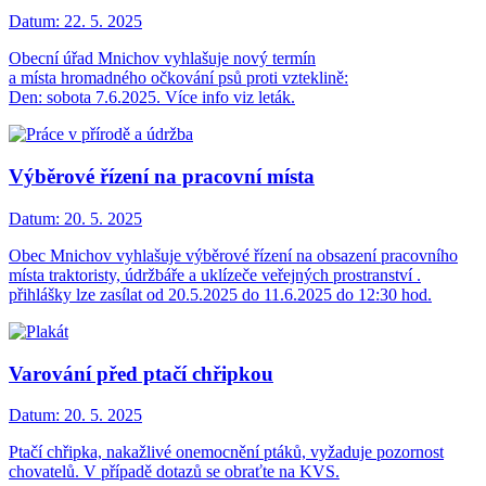
Datum:
22. 5. 2025
Obecní úřad Mnichov vyhlašuje nový termín
a místa hromadného očkování psů proti vzteklině:
Den: sobota 7.6.2025. Více info viz leták.
Výběrové řízení na pracovní místa
Datum:
20. 5. 2025
Obec Mnichov vyhlašuje výběrové řízení na obsazení pracovního
místa traktoristy, údržbáře a uklízeče veřejných prostranství .
přihlášky lze zasílat od 20.5.2025 do 11.6.2025 do 12:30 hod.
Varování před ptačí chřipkou
Datum:
20. 5. 2025
Ptačí chřipka, nakažlivé onemocnění ptáků, vyžaduje pozornost
chovatelů. V případě dotazů se obraťte na KVS.