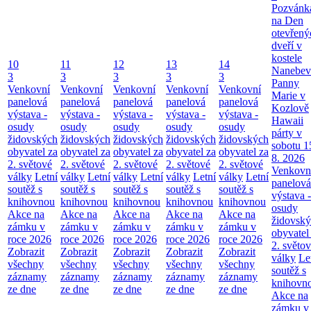
Pozvánk
na Den
otevřený
dveří v
kostele
10
11
12
13
14
Nanebev
3
3
3
3
3
Panny
Venkovní
Venkovní
Venkovní
Venkovní
Venkovní
Marie v
panelová
panelová
panelová
panelová
panelová
Kozlově
výstava -
výstava -
výstava -
výstava -
výstava -
Hawaii
osudy
osudy
osudy
osudy
osudy
párty v
židovských
židovských
židovských
židovských
židovských
sobotu 1
obyvatel za
obyvatel za
obyvatel za
obyvatel za
obyvatel za
8. 2026
2. světové
2. světové
2. světové
2. světové
2. světové
Venkovn
války
Letní
války
Letní
války
Letní
války
Letní
války
Letní
panelová
soutěž s
soutěž s
soutěž s
soutěž s
soutěž s
výstava -
knihovnou
knihovnou
knihovnou
knihovnou
knihovnou
osudy
Akce na
Akce na
Akce na
Akce na
Akce na
židovsk
zámku v
zámku v
zámku v
zámku v
zámku v
obyvatel
roce 2026
roce 2026
roce 2026
roce 2026
roce 2026
2. světo
Zobrazit
Zobrazit
Zobrazit
Zobrazit
Zobrazit
války
Le
všechny
všechny
všechny
všechny
všechny
soutěž s
záznamy
záznamy
záznamy
záznamy
záznamy
knihovn
ze dne
ze dne
ze dne
ze dne
ze dne
Akce na
zámku v