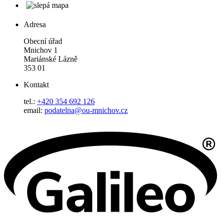
Adresa
Obecní úřad
Mnichov 1
Mariánské Lázně
353 01
Kontakt
tel.:
+420 354 692 126
email:
podatelna@ou-mnichov.cz