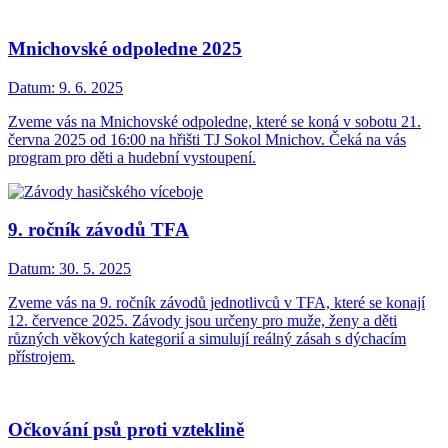
Mnichovské odpoledne 2025
Datum:
9. 6. 2025
Zveme vás na Mnichovské odpoledne, které se koná v sobotu 21.
června 2025 od 16:00 na hřišti TJ Sokol Mnichov. Čeká na vás
program pro děti a hudební vystoupení.
9. ročník závodů TFA
Datum:
30. 5. 2025
Zveme vás na 9. ročník závodů jednotlivců v TFA, které se konají
12. července 2025. Závody jsou určeny pro muže, ženy a děti
různých věkových kategorií a simulují reálný zásah s dýchacím
přístrojem.
Očkování psů proti vzteklině