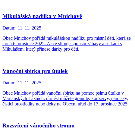
Mikulášská nadílka v Mnichově
Datum:
11. 11. 2025
Obec Mnichov pořádá mikulášskou nadílku pro místní děti, která se
koná 6. prosince 2025. Akce slibuje spoustu zábavy a setkání s
Mikulášem, který přinese dárky pro děti.
Vánoční sbírka pro útulek
Datum:
11. 11. 2025
Obec Mnichov pořádá vánoční sbírku na pomoc psímu útulku v
Mariánských Lázních. přinést můžete granule, konzervy, pamlsky,
čisticí prostředky nebo deky na Obecní úřad do 17. prosince 2025.
Rozsvícení vánočního stromu