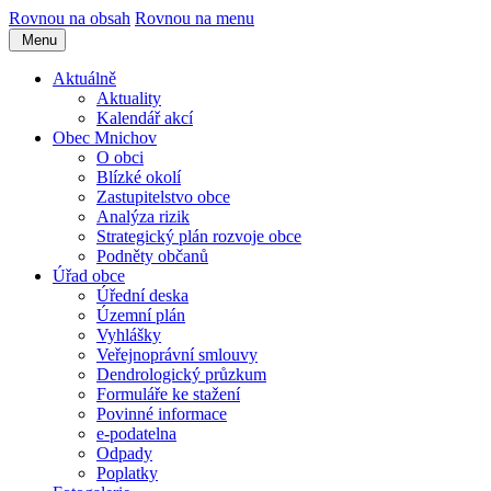
Rovnou na obsah
Rovnou na menu
Menu
Aktuálně
Aktuality
Kalendář akcí
Obec Mnichov
O obci
Blízké okolí
Zastupitelstvo obce
Analýza rizik
Strategický plán rozvoje obce
Podněty občanů
Úřad obce
Úřední deska
Územní plán
Vyhlášky
Veřejnoprávní smlouvy
Dendrologický průzkum
Formuláře ke stažení
Povinné informace
e-podatelna
Odpady
Poplatky