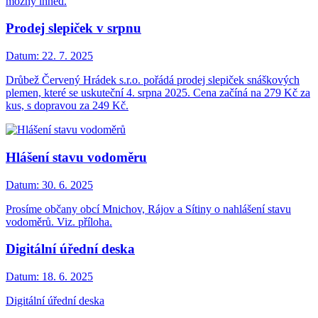
možný ihned.
Prodej slepiček v srpnu
Datum:
22. 7. 2025
Drůbež Červený Hrádek s.r.o. pořádá prodej slepiček snáškových
plemen, které se uskuteční 4. srpna 2025. Cena začíná na 279 Kč za
kus, s dopravou za 249 Kč.
Hlášení stavu vodoměru
Datum:
30. 6. 2025
Prosíme občany obcí Mnichov, Rájov a Sítiny o nahlášení stavu
vodoměrů. Viz. příloha.
Digitální úřední deska
Datum:
18. 6. 2025
Digitální úřední deska