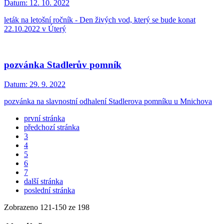
Datum:
12. 10. 2022
leták na letošní ročník - Den živých vod, který se bude konat
22.10.2022 v Úterý
pozvánka Stadlerův pomník
Datum:
29. 9. 2022
pozvánka na slavnostní odhalení Stadlerova pomníku u Mnichova
první stránka
předchozí stránka
3
4
5
6
7
další stránka
poslední stránka
Zobrazeno
121
-
150
ze 198