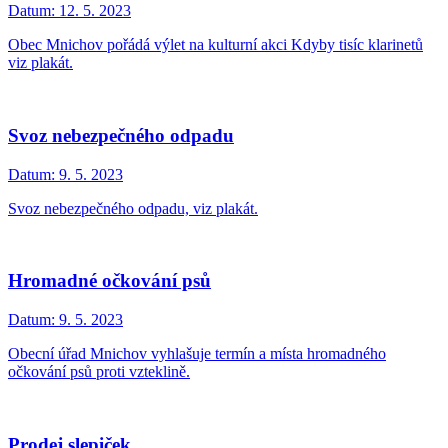
Datum:
12. 5. 2023
Obec Mnichov pořádá výlet na kulturní akci Kdyby tisíc klarinetů
viz plakát.
Svoz nebezpečného odpadu
Datum:
9. 5. 2023
Svoz nebezpečného odpadu, viz plakát.
Hromadné očkování psů
Datum:
9. 5. 2023
Obecní úřad Mnichov vyhlašuje termín a místa hromadného
očkování psů proti vzteklině.
Prodej slepiček