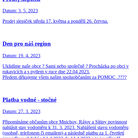
Datum:
3. 5. 2023
Prodej slepiček středa 17. května a pondělí 26. června.
Den pro náš region
Datum:
19. 4. 2023
Uklidíme naše obce ? Sami nebo společně ? Procházka po obci v
rukavicích a s pytlem v ruce dne 22.04 2023.
Předem děkujeme všem našim spoluobčanům za POMOC .????
Platba vodné - stočné
Datum:
27. 3. 2023
Připomínáme občanům obce Mnichov, Rájov a Sítiny povinnost
nahlásit stav vodoměru k 31. 3. 2023. Nahlášení stavu vodoměru
(osobně, telefonem či emailem) a následně platbu za 1. čtvrtletí