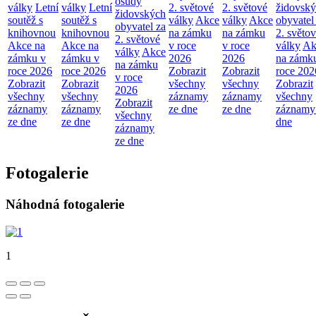
osudy
války
Letní
války
Letní
2. světové
2. světové
židovsk
židovských
soutěž s
soutěž s
války
Akce
války
Akce
obyvatel
obyvatel za
knihovnou
knihovnou
na zámku
na zámku
2. světo
2. světové
Akce na
Akce na
v roce
v roce
války
Ak
války
Akce
zámku v
zámku v
2026
2026
na zámk
na zámku
roce 2026
roce 2026
Zobrazit
Zobrazit
roce 202
v roce
Zobrazit
Zobrazit
všechny
všechny
Zobrazit
2026
všechny
všechny
záznamy
záznamy
všechny
Zobrazit
záznamy
záznamy
ze dne
ze dne
záznamy
všechny
ze dne
ze dne
dne
záznamy
ze dne
Fotogalerie
Náhodná fotogalerie
1