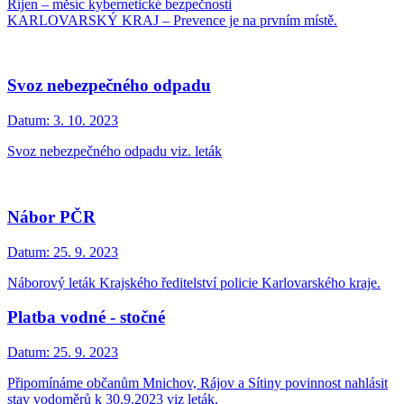
Říjen – měsíc kybernetické bezpečnosti
KARLOVARSKÝ KRAJ – Prevence je na prvním místě.
Svoz nebezpečného odpadu
Datum:
3. 10. 2023
Svoz nebezpečného odpadu viz. leták
Nábor PČR
Datum:
25. 9. 2023
Náborový leták Krajského ředitelství policie Karlovarského kraje.
Platba vodné - stočné
Datum:
25. 9. 2023
Připomínáme občanům Mnichov, Rájov a Sítiny povinnost nahlásit
stav vodoměrů k 30.9.2023 viz leták.