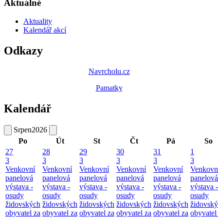
Aktuálně
Aktuality
Kalendář akcí
Odkazy
Navrcholu.cz
Pamatky
Kalendář
Srpen
2026
Po
Út
St
Čt
Pá
So
27
28
29
30
31
1
3
3
3
3
3
3
Venkovní
Venkovní
Venkovní
Venkovní
Venkovní
Venkovn
panelová
panelová
panelová
panelová
panelová
panelová
výstava -
výstava -
výstava -
výstava -
výstava -
výstava -
osudy
osudy
osudy
osudy
osudy
osudy
židovských
židovských
židovských
židovských
židovských
židovsk
obyvatel za
obyvatel za
obyvatel za
obyvatel za
obyvatel za
obyvatel