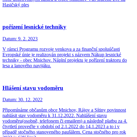
Hasičský ples
pořízení lesnické techniky
Datum:
9. 2. 2023
V rámci Programu rozvoje venkova a za finanční spoluúčasti
Evropské únie je realizován projekt s názvem Nákup lesnické
techniky - obec Mnichov. Náplní projektu je pořízení traktoru do
lesa a lanového navijáku.
Hlášení stavu vodoměru
Datum:
30. 12. 2022
Připomínáme občanům obce Mnichov, Rájov a Sítiny povinnost
nahlásit stav vodoměru k 31.12.2022. Nahlášení stavu
vodoměru(osobně, telefonem či emailem) a následně platbu za 4.
čtvrtletí proveďte v období od 2.1.2022 do 14.1.2023 a to i v
případě stočného stanoveného paušálem. Cena stočného pro rok