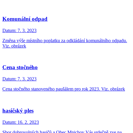
Komunální odpad
Datum:
7. 3. 2023
Změna výše místního poplatku za odkládání komunálního odpadu.
Viz. obrázek
Cena stočného
Datum:
7. 3. 2023
Cena stočného stanoveného paušálem pro rok 2023. Viz. obrázek
hasičský ples
Datum:
16. 2. 2023
Sbor dobrovolných hasičů a Obec Mnichov Vás srdečně zve na