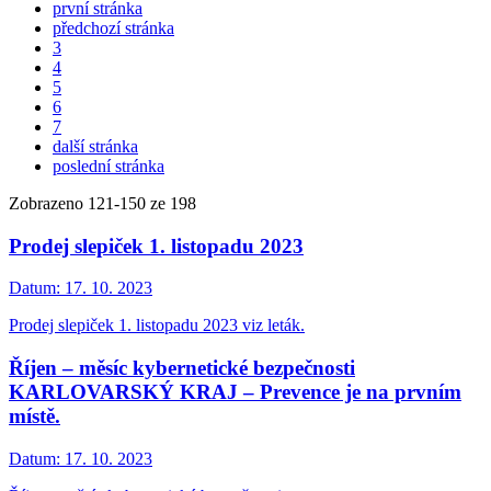
první stránka
předchozí stránka
3
4
5
6
7
další stránka
poslední stránka
Zobrazeno
121
-
150
ze 198
Prodej slepiček 1. listopadu 2023
Datum:
17. 10. 2023
Prodej slepiček 1. listopadu 2023 viz leták.
Říjen – měsíc kybernetické bezpečnosti
KARLOVARSKÝ KRAJ – Prevence je na prvním
místě.
Datum:
17. 10. 2023