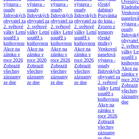
Ovesnýc
výstava -
výstava -
výstava -
výstava -
(český
Kladrub
osudy
osudy
osudy
osudy
dabing)
Venkovn
židovských
židovských
židovských
židovských
Pozvánka
panelová
obyvatel za
obyvatel za
obyvatel za
obyvatel za
do kina -
výstava -
2. světové
2. světové
2. světové
2. světové
Zrozen z
osudy
války
Letní
války
Letní
války
Letní
války
Letní
temnoty
židovsk
soutěž s
soutěž s
soutěž s
soutěž s
(české
obyvatel
knihovnou
knihovnou
knihovnou
knihovnou
titulky)
2. světo
Akce na
Akce na
Akce na
Akce na
Venkovní
války
Le
zámku v
zámku v
zámku v
zámku v
panelová
soutěž s
roce 2026
roce 2026
roce 2026
roce 2026
výstava -
knihovn
Zobrazit
Zobrazit
Zobrazit
Zobrazit
osudy
Akce na
všechny
všechny
všechny
všechny
židovských
zámku v
záznamy
záznamy
záznamy
záznamy
obyvatel za
roce 202
ze dne
ze dne
ze dne
ze dne
2. světové
Zobrazit
války
Letní
všechny
soutěž s
záznamy
knihovnou
dne
Akce na
zámku v
roce 2026
Zobrazit
všechny
záznamy
ze dne