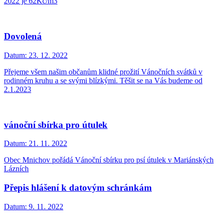
2022 je 62Kč/m3
Dovolená
Datum:
23. 12. 2022
Přejeme všem našim občanům klidné prožití Vánočních svátků v
rodinném kruhu a se svými blízkými. Těšit se na Vás budeme od
2.1.2023
vánoční sbírka pro útulek
Datum:
21. 11. 2022
Obec Mnichov pořádá Vánoční sbírku pro psí útulek v Mariánských
Lázních
Přepis hlášení k datovým schránkám
Datum:
9. 11. 2022