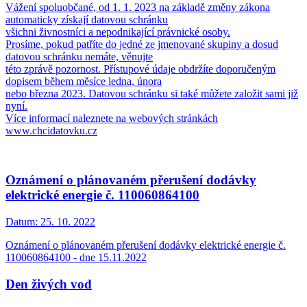
Vážení spoluobčané, od 1. 1. 2023 na základě změny zákona
automaticky získají datovou schránku
všichni živnostníci a nepodnikající právnické osoby.
Prosíme, pokud patříte do jedné ze jmenované skupiny a dosud
datovou schránku nemáte, věnujte
této zprávě pozornost. Přístupové údaje obdržíte doporučeným
dopisem během měsíce ledna, února
nebo března 2023. Datovou schránku si také můžete založit sami již
nyní.
Více informací naleznete na webových stránkách
www.chcidatovku.cz
Oznámení o plánovaném přerušení dodávky
elektrické energie č. 110060864100
Datum:
25. 10. 2022
Oznámení o plánovaném přerušení dodávky elektrické energie č.
110060864100 - dne 15.11.2022
Den živých vod