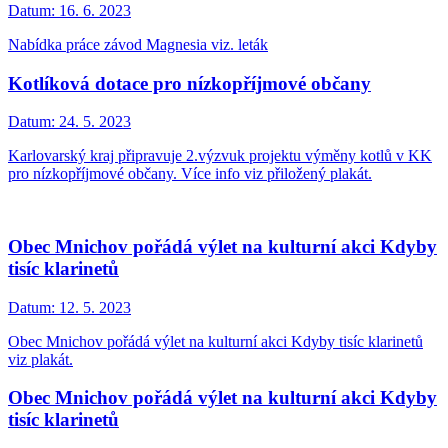
Datum:
16. 6. 2023
Nabídka práce závod Magnesia viz. leták
Kotlíková dotace pro nízkopříjmové občany
Datum:
24. 5. 2023
Karlovarský kraj připravuje 2.výzvuk projektu výměny kotlů v KK
pro nízkopříjmové občany. Více info viz přiložený plakát.
Obec Mnichov pořádá výlet na kulturní akci Kdyby
tisíc klarinetů
Datum:
12. 5. 2023
Obec Mnichov pořádá výlet na kulturní akci Kdyby tisíc klarinetů
viz plakát.
Obec Mnichov pořádá výlet na kulturní akci Kdyby
tisíc klarinetů