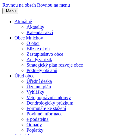
Rovnou na obsah
Rovnou na menu
Menu
Aktuálně
Aktuality
Kalendář akcí
Obec Mnichov
O obci
Blízké okolí
Zastupitelstvo obce
Analýza rizik
Strategický plán rozvoje obce
Podněty občanů
Úřad obce
Úřední deska
Územní plán
Vyhlášky
Veřejnoprávní smlouvy
Dendrologický průzkum
Formuláře ke stažení
Povinné informace
e-podatelna
Odpady
Poplatky