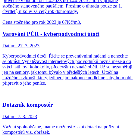
proveďte v období od 1.4.2023 do 14.4.2023 a to i v případě
stočného stanoveného paušálem. Prosíme o úhradu pouze za 1.
čtvrtletí, nikoliv za celý rok dohromady.
Cena stočného pro rok 2023 je 67Kč/m3.
Varování PČR - kyberpodvodníci útočí
Datum:
27. 3. 2023
Kyberpodvodníci útočí. Řiďte se preventivními radami a nenechte
se okrást! Vynalézavost internetových podvodníků nezná meze a do
svých sítí loví kohokoliv, především neznalé oběti. Už se nezaměřují
jen na seniory, jak tomu bývalo v předešlých letech. Útočí na
každého a zkouší, který jedinec jim nakonec podlehne, aby ho mohli
připravit o jeho peníze.
Dotazník kompostér
Datum:
7. 3. 2023
Vážení spoluobčané, máme možnost získat dotaci na pořízení
kompostérů viz. obrázek.