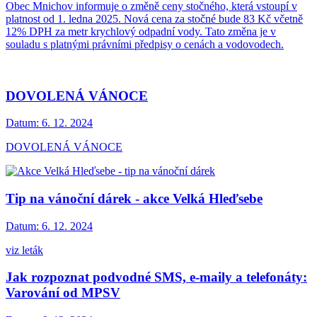
Obec Mnichov informuje o změně ceny stočného, která vstoupí v
platnost od 1. ledna 2025. Nová cena za stočné bude 83 Kč včetně
12% DPH za metr krychlový odpadní vody. Tato změna je v
souladu s platnými právními předpisy o cenách a vodovodech.
DOVOLENÁ VÁNOCE
Datum:
6. 12. 2024
DOVOLENÁ VÁNOCE
Tip na vánoční dárek - akce Velká Hleďsebe
Datum:
6. 12. 2024
viz leták
Jak rozpoznat podvodné SMS, e-maily a telefonáty:
Varování od MPSV