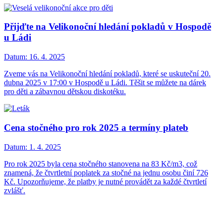
Přijďte na Velikonoční hledání pokladů v Hospodě
u Ládi
Datum:
16. 4. 2025
Zveme vás na Velikonoční hledání pokladů, které se uskuteční 20.
dubna 2025 v 17:00 v Hospodě u Ládi. Těšit se můžete na dárek
pro děti a zábavnou dětskou diskotéku.
Cena stočného pro rok 2025 a termíny plateb
Datum:
1. 4. 2025
Pro rok 2025 byla cena stočného stanovena na 83 Kč/m3, což
znamená, že čtvrtletní poplatek za stočné na jednu osobu činí 726
Kč. Upozorňujeme, že platby je nutné provádět za každé čtvrtletí
zvlášť.