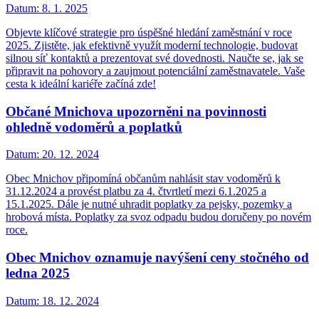
Datum:
8. 1. 2025
Objevte klíčové strategie pro úspěšné hledání zaměstnání v roce
2025. Zjistěte, jak efektivně využít moderní technologie, budovat
silnou síť kontaktů a prezentovat své dovednosti. Naučte se, jak se
připravit na pohovory a zaujmout potenciální zaměstnavatele. Vaše
cesta k ideální kariéře začíná zde!
Občané Mnichova upozorněni na povinnosti
ohledně vodoměrů a poplatků
Datum:
20. 12. 2024
Obec Mnichov připomíná občanům nahlásit stav vodoměrů k
31.12.2024 a provést platbu za 4. čtvrtletí mezi 6.1.2025 a
15.1.2025. Dále je nutné uhradit poplatky za pejsky, pozemky a
hrobová místa. Poplatky za svoz odpadu budou doručeny po novém
roce.
Obec Mnichov oznamuje navýšení ceny stočného od
ledna 2025
Datum:
18. 12. 2024