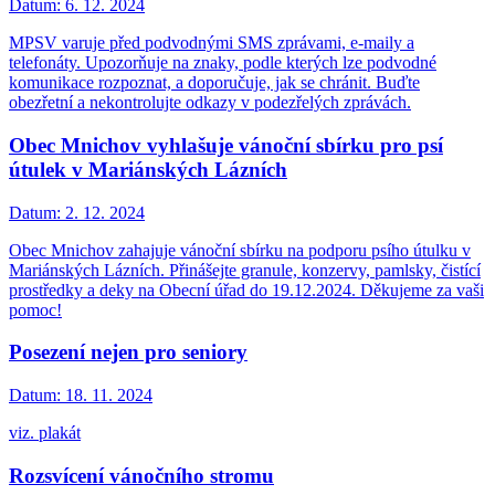
Datum:
6. 12. 2024
MPSV varuje před podvodnými SMS zprávami, e-maily a
telefonáty. Upozorňuje na znaky, podle kterých lze podvodné
komunikace rozpoznat, a doporučuje, jak se chránit. Buďte
obezřetní a nekontrolujte odkazy v podezřelých zprávách.
Obec Mnichov vyhlašuje vánoční sbírku pro psí
útulek v Mariánských Lázních
Datum:
2. 12. 2024
Obec Mnichov zahajuje vánoční sbírku na podporu psího útulku v
Mariánských Lázních. Přinášejte granule, konzervy, pamlsky, čistící
prostředky a deky na Obecní úřad do 19.12.2024. Děkujeme za vaši
pomoc!
Posezení nejen pro seniory
Datum:
18. 11. 2024
viz. plakát
Rozsvícení vánočního stromu