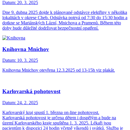
Datum:
20. 3. 2025
Dne 9. dubna 2025 dojde k plánované odstávce elektřiny v několika
lokalitách v okrese Cheb. Odstávka potrvá od 7:30 do 15:30 hodin a
dotkne se Mariánských Lázní, Mnichova a Pramenů. Během této
doby bude důležité dodržovat bezpečnostní opatření.
Knihovna Mnichov
Datum:
10. 3. 2025
Knihovna Mnichov otevřena 12.3.2025 od 13-15h viz plakát.
Karlovarská pohotovost
Datum:
24. 2. 2025
Karlovarský kraj spustí 1. března on-line pohotovost.
Karlovarská pohotovost je určena dětem i dospělým a bude na
území Karlovarského kraje spuštěna 1. 3. 2025. Lékaři jsou
pacientům k dispozici 24 hodin včetně víkendů i svátků. Služba je