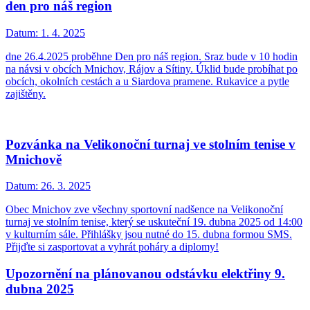
den pro náš region
Datum:
1. 4. 2025
dne 26.4.2025 proběhne Den pro náš region. Sraz bude v 10 hodin
na návsi v obcích Mnichov, Rájov a Sítiny. Úklid bude probíhat po
obcích, okolních cestách a u Siardova pramene. Rukavice a pytle
zajištěny.
Pozvánka na Velikonoční turnaj ve stolním tenise v
Mnichově
Datum:
26. 3. 2025
Obec Mnichov zve všechny sportovní nadšence na Velikonoční
turnaj ve stolním tenise, který se uskuteční 19. dubna 2025 od 14:00
v kulturním sále. Přihlášky jsou nutné do 15. dubna formou SMS.
Přijďte si zasportovat a vyhrát poháry a diplomy!
Upozornění na plánovanou odstávku elektřiny 9.
dubna 2025