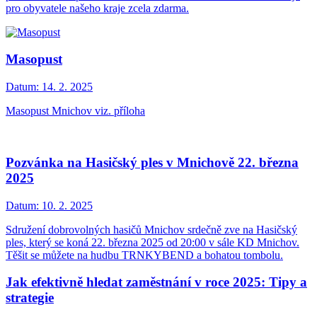
pro obyvatele našeho kraje zcela zdarma.
Masopust
Datum:
14. 2. 2025
Masopust Mnichov viz. příloha
Pozvánka na Hasičský ples v Mnichově 22. března
2025
Datum:
10. 2. 2025
Sdružení dobrovolných hasičů Mnichov srdečně zve na Hasičský
ples, který se koná 22. března 2025 od 20:00 v sále KD Mnichov.
Těšit se můžete na hudbu TRNKYBEND a bohatou tombolu.
Jak efektivně hledat zaměstnání v roce 2025: Tipy a
strategie