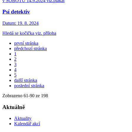
v SOBOTU 14.9.2024 viz.plakát
Psí detektiv
Datum:
19. 8. 2024
Hledá se kočička viz. příloha
první stránka
předchozí stránka
1
2
3
4
5
další stránka
poslední stránka
Zobrazeno
61
-
90
ze 198
Aktuálně
Aktuality
Kalendář akcí