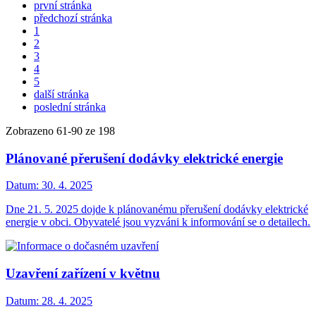
první stránka
předchozí stránka
1
2
3
4
5
další stránka
poslední stránka
Zobrazeno
61
-
90
ze 198
Plánované přerušení dodávky elektrické energie
Datum:
30. 4. 2025
Dne 21. 5. 2025 dojde k plánovanému přerušení dodávky elektrické
energie v obci. Obyvatelé jsou vyzváni k informování se o detailech.
Uzavření zařízení v květnu
Datum:
28. 4. 2025