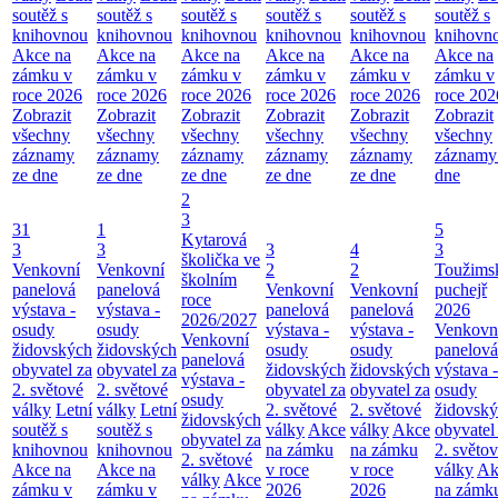
soutěž s
soutěž s
soutěž s
soutěž s
soutěž s
soutěž s
knihovnou
knihovnou
knihovnou
knihovnou
knihovnou
knihovn
Akce na
Akce na
Akce na
Akce na
Akce na
Akce na
zámku v
zámku v
zámku v
zámku v
zámku v
zámku v
roce 2026
roce 2026
roce 2026
roce 2026
roce 2026
roce 202
Zobrazit
Zobrazit
Zobrazit
Zobrazit
Zobrazit
Zobrazit
všechny
všechny
všechny
všechny
všechny
všechny
záznamy
záznamy
záznamy
záznamy
záznamy
záznamy
ze dne
ze dne
ze dne
ze dne
ze dne
dne
2
3
31
1
5
Kytarová
3
3
3
4
3
školička ve
Venkovní
Venkovní
2
2
Toužims
školním
panelová
panelová
Venkovní
Venkovní
puchejř
roce
výstava -
výstava -
panelová
panelová
2026
2026/2027
osudy
osudy
výstava -
výstava -
Venkovn
Venkovní
židovských
židovských
osudy
osudy
panelová
panelová
obyvatel za
obyvatel za
židovských
židovských
výstava -
výstava -
2. světové
2. světové
obyvatel za
obyvatel za
osudy
osudy
války
Letní
války
Letní
2. světové
2. světové
židovsk
židovských
soutěž s
soutěž s
války
Akce
války
Akce
obyvatel
obyvatel za
knihovnou
knihovnou
na zámku
na zámku
2. světo
2. světové
Akce na
Akce na
v roce
v roce
války
Ak
války
Akce
zámku v
zámku v
2026
2026
na zámk