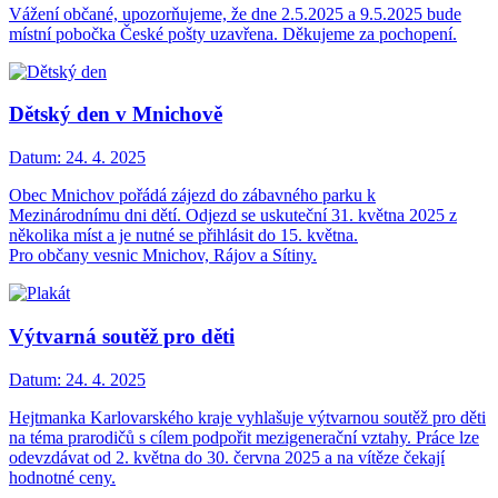
Vážení občané, upozorňujeme, že dne 2.5.2025 a 9.5.2025 bude
místní pobočka České pošty uzavřena. Děkujeme za pochopení.
Dětský den v Mnichově
Datum:
24. 4. 2025
Obec Mnichov pořádá zájezd do zábavného parku k
Mezinárodnímu dni dětí. Odjezd se uskuteční 31. května 2025 z
několika míst a je nutné se přihlásit do 15. května.
Pro občany vesnic Mnichov, Rájov a Sítiny.
Výtvarná soutěž pro děti
Datum:
24. 4. 2025
Hejtmanka Karlovarského kraje vyhlašuje výtvarnou soutěž pro děti
na téma prarodičů s cílem podpořit mezigenerační vztahy. Práce lze
odevzdávat od 2. května do 30. června 2025 a na vítěze čekají
hodnotné ceny.