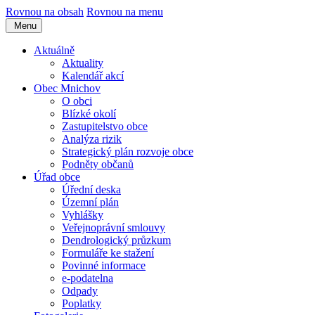
Rovnou na obsah
Rovnou na menu
Menu
Aktuálně
Aktuality
Kalendář akcí
Obec Mnichov
O obci
Blízké okolí
Zastupitelstvo obce
Analýza rizik
Strategický plán rozvoje obce
Podněty občanů
Úřad obce
Úřední deska
Územní plán
Vyhlášky
Veřejnoprávní smlouvy
Dendrologický průzkum
Formuláře ke stažení
Povinné informace
e-podatelna
Odpady
Poplatky