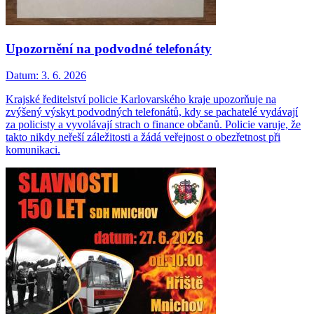
Upozornění na podvodné telefonáty
Datum:
3. 6. 2026
Krajské ředitelství policie Karlovarského kraje upozorňuje na
zvýšený výskyt podvodných telefonátů, kdy se pachatelé vydávají
za policisty a vyvolávají strach o finance občanů. Policie varuje, že
takto nikdy neřeší záležitosti a žádá veřejnost o obezřetnost při
komunikaci.