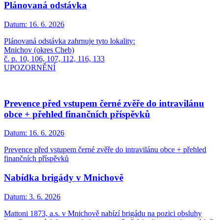
Plánovaná odstávka
Datum:
16. 6. 2026
Plánovaná odstávka zahrnuje tyto lokality:
Mnichov (okres Cheb)
č. p. 10, 106, 107, 112, 116, 133
UPOZORNĚNÍ
Prevence před vstupem černé zvěře do intravilánu
obce + přehled finančních příspěvků
Datum:
16. 6. 2026
Prevence před vstupem černé zvěře do intravilánu obce + přehled
finančních příspěvků
Nabídka brigády v Mnichově
Datum:
3. 6. 2026
Mattoni 1873, a.s. v Mnichově nabízí brigádu na pozici obsluhy