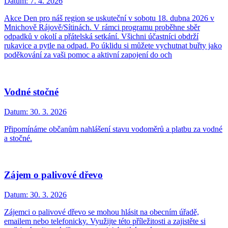
Datum:
7. 4. 2026
Akce Den pro náš region se uskuteční v sobotu 18. dubna 2026 v
Mnichově Rájově/Sítinách. V rámci programu proběhne sběr
odpadků v okolí a přátelská setkání. Všichni účastníci obdrží
rukavice a pytle na odpad. Po úklidu si můžete vychutnat buřty jako
poděkování za vaši pomoc a aktivní zapojení do och
Vodné stočné
Datum:
30. 3. 2026
Připomínáme občanům nahlášení stavu vodoměrů a platbu za vodné
a stočné.
Zájem o palivové dřevo
Datum:
30. 3. 2026
Zájemci o palivové dřevo se mohou hlásit na obecním úřadě,
emailem nebo telefonicky. Využijte této příležitosti a zajistěte si