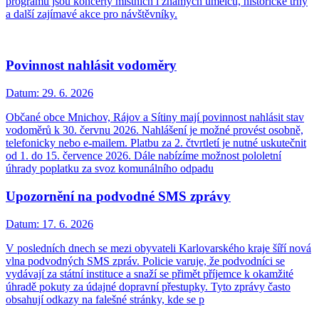
programu jsou koncerty místních i známých umělců, historické trhy
a další zajímavé akce pro návštěvníky.
Povinnost nahlásit vodoměry
Datum:
29. 6. 2026
Občané obce Mnichov, Rájov a Sítiny mají povinnost nahlásit stav
vodoměrů k 30. červnu 2026. Nahlášení je možné provést osobně,
telefonicky nebo e-mailem. Platbu za 2. čtvrtletí je nutné uskutečnit
od 1. do 15. července 2026. Dále nabízíme možnost pololetní
úhrady poplatku za svoz komunálního odpadu
Upozornění na podvodné SMS zprávy
Datum:
17. 6. 2026
V posledních dnech se mezi obyvateli Karlovarského kraje šíří nová
vlna podvodných SMS zpráv. Policie varuje, že podvodníci se
vydávají za státní instituce a snaží se přimět příjemce k okamžité
úhradě pokuty za údajné dopravní přestupky. Tyto zprávy často
obsahují odkazy na falešné stránky, kde se p