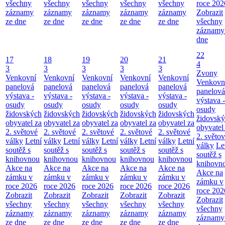
všechny
všechny
všechny
všechny
všechny
roce 202
záznamy
záznamy
záznamy
záznamy
záznamy
Zobrazit
ze dne
ze dne
ze dne
ze dne
ze dne
všechny
záznamy
dne
22
17
18
19
20
21
4
3
3
3
3
3
Zvony
Venkovní
Venkovní
Venkovní
Venkovní
Venkovní
Venkovn
panelová
panelová
panelová
panelová
panelová
panelová
výstava -
výstava -
výstava -
výstava -
výstava -
výstava -
osudy
osudy
osudy
osudy
osudy
osudy
židovských
židovských
židovských
židovských
židovských
židovsk
obyvatel za
obyvatel za
obyvatel za
obyvatel za
obyvatel za
obyvatel
2. světové
2. světové
2. světové
2. světové
2. světové
2. světo
války
Letní
války
Letní
války
Letní
války
Letní
války
Letní
války
Le
soutěž s
soutěž s
soutěž s
soutěž s
soutěž s
soutěž s
knihovnou
knihovnou
knihovnou
knihovnou
knihovnou
knihovn
Akce na
Akce na
Akce na
Akce na
Akce na
Akce na
zámku v
zámku v
zámku v
zámku v
zámku v
zámku v
roce 2026
roce 2026
roce 2026
roce 2026
roce 2026
roce 202
Zobrazit
Zobrazit
Zobrazit
Zobrazit
Zobrazit
Zobrazit
všechny
všechny
všechny
všechny
všechny
všechny
záznamy
záznamy
záznamy
záznamy
záznamy
záznamy
ze dne
ze dne
ze dne
ze dne
ze dne