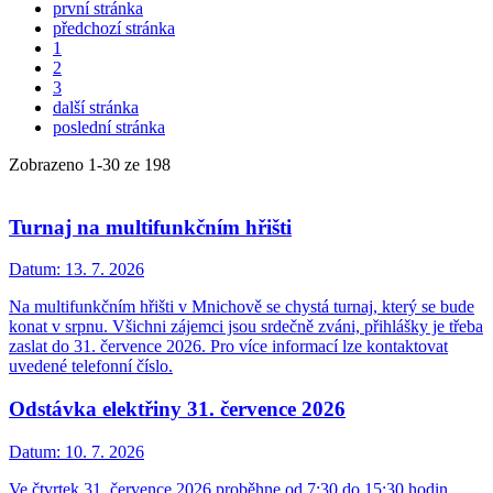
první stránka
předchozí stránka
1
2
3
další stránka
poslední stránka
Zobrazeno
1
-
30
ze 198
Turnaj na multifunkčním hřišti
Datum:
13. 7. 2026
Na multifunkčním hřišti v Mnichově se chystá turnaj, který se bude
konat v srpnu. Všichni zájemci jsou srdečně zváni, přihlášky je třeba
zaslat do 31. července 2026. Pro více informací lze kontaktovat
uvedené telefonní číslo.
Odstávka elektřiny 31. července 2026
Datum:
10. 7. 2026
Ve čtvrtek 31. července 2026 proběhne od 7:30 do 15:30 hodin