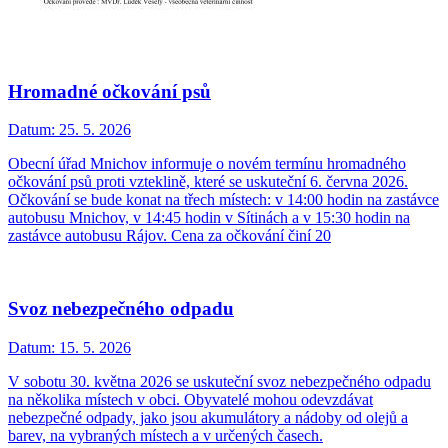
Hromadné očkování psů
Datum:
25. 5. 2026
Obecní úřad Mnichov informuje o novém termínu hromadného
očkování psů proti vzteklině, které se uskuteční 6. června 2026.
Očkování se bude konat na třech místech: v 14:00 hodin na zastávce
autobusu Mnichov, v 14:45 hodin v Sítinách a v 15:30 hodin na
zastávce autobusu Rájov. Cena za očkování činí 20
Svoz nebezpečného odpadu
Datum:
15. 5. 2026
V sobotu 30. května 2026 se uskuteční svoz nebezpečného odpadu
na několika místech v obci. Obyvatelé mohou odevzdávat
nebezpečné odpady, jako jsou akumulátory a nádoby od olejů a
barev, na vybraných místech a v určených časech.