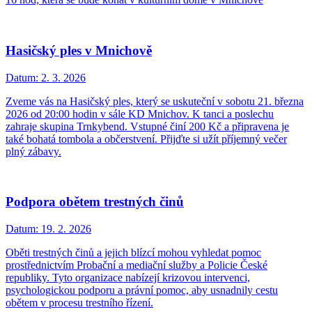
Hasičský ples v Mnichově
Datum:
2. 3. 2026
Zveme vás na Hasičský ples, který se uskuteční v sobotu 21. března
2026 od 20:00 hodin v sále KD Mnichov. K tanci a poslechu
zahraje skupina Trnkybend. Vstupné činí 200 Kč a připravena je
také bohatá tombola a občerstvení. Přijďte si užít příjemný večer
plný zábavy.
Podpora obětem trestných činů
Datum:
19. 2. 2026
Oběti trestných činů a jejich blízcí mohou vyhledat pomoc
prostřednictvím Probační a mediační služby a Policie České
republiky. Tyto organizace nabízejí krizovou intervenci,
psychologickou podporu a právní pomoc, aby usnadnily cestu
obětem v procesu trestního řízení.