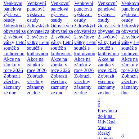
Venkovní
Venkovní
Venkovní
Venkovní
Venkovní
Venkovn
panelová
panelová
panelová
panelová
panelová
panelová
výstava -
výstava -
výstava -
výstava -
výstava -
výstava -
osudy
osudy
osudy
osudy
osudy
osudy
židovských
židovských
židovských
židovských
židovských
židovsk
obyvatel za
obyvatel za
obyvatel za
obyvatel za
obyvatel za
obyvatel
2. světové
2. světové
2. světové
2. světové
2. světové
2. světo
války
Letní
války
Letní
války
Letní
války
Letní
války
Letní
války
Le
soutěž s
soutěž s
soutěž s
soutěž s
soutěž s
soutěž s
knihovnou
knihovnou
knihovnou
knihovnou
knihovnou
knihovn
Akce na
Akce na
Akce na
Akce na
Akce na
Akce na
zámku v
zámku v
zámku v
zámku v
zámku v
zámku v
roce 2026
roce 2026
roce 2026
roce 2026
roce 2026
roce 202
Zobrazit
Zobrazit
Zobrazit
Zobrazit
Zobrazit
Zobrazit
všechny
všechny
všechny
všechny
všechny
všechny
záznamy
záznamy
záznamy
záznamy
záznamy
záznamy
ze dne
ze dne
ze dne
ze dne
ze dne
dne
7
6
Pozvánka
do kina -
Odvážná
Vaiana
(český
8
dabing)