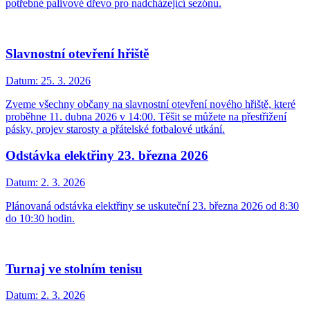
potřebné palivové dřevo pro nadcházející sezónu.
Slavnostní otevření hřiště
Datum:
25. 3. 2026
Zveme všechny občany na slavnostní otevření nového hřiště, které
proběhne 11. dubna 2026 v 14:00. Těšit se můžete na přestřižení
pásky, projev starosty a přátelské fotbalové utkání.
Odstávka elektřiny 23. března 2026
Datum:
2. 3. 2026
Plánovaná odstávka elektřiny se uskuteční 23. března 2026 od 8:30
do 10:30 hodin.
Turnaj ve stolním tenisu
Datum:
2. 3. 2026