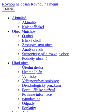
Rovnou na obsah
Rovnou na menu
Menu
Aktuálně
Aktuality
Kalendář akcí
Obec Mnichov
O obci
Blízké okolí
Zastupitelstvo obce
Analýza rizik
Strategický plán rozvoje obce
Podněty občanů
Úřad obce
Úřední deska
Územní plán
Vyhlášky
Veřejnoprávní smlouvy
Dendrologický průzkum
Formuláře ke stažení
Povinné informace
e-podatelna
Odpady
Poplatky