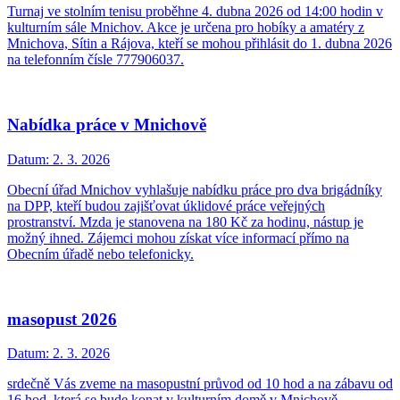
Turnaj ve stolním tenisu proběhne 4. dubna 2026 od 14:00 hodin v
kulturním sále Mnichov. Akce je určena pro hobíky a amatéry z
Mnichova, Sítin a Rájova, kteří se mohou přihlásit do 1. dubna 2026
na telefonním čísle 777906037.
Nabídka práce v Mnichově
Datum:
2. 3. 2026
Obecní úřad Mnichov vyhlašuje nabídku práce pro dva brigádníky
na DPP, kteří budou zajišťovat úklidové práce veřejných
prostranství. Mzda je stanovena na 180 Kč za hodinu, nástup je
možný ihned. Zájemci mohou získat více informací přímo na
Obecním úřadě nebo telefonicky.
masopust 2026
Datum:
2. 3. 2026
srdečně Vás zveme na masopustní průvod od 10 hod a na zábavu od
16 hod, která se bude konat v kulturním domě v Mnichově