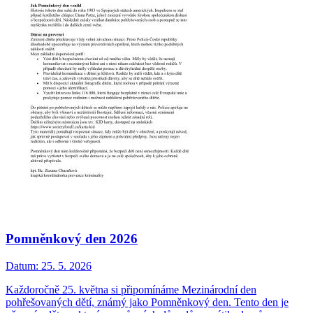
Pomněnkový den 2026
Datum:
25. 5. 2026
Každoročně 25. května si připomínáme Mezinárodní den
pohřešovaných dětí, známý jako Pomněnkový den. Tento den je