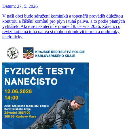
Datum:
27. 5. 2026
V naší obci bude sdružení kominíků a topenářů provádět důležitou
kontrolu a čištění komínů pro plyn i tuhá paliva, a to podle platných
vyhlášek. Akce se uskuteční v pondělí 8. června 2026. Zájemci o
revizi kotle na tuhá paliva si mohou domluvit termín a podmínky
telefonicky.