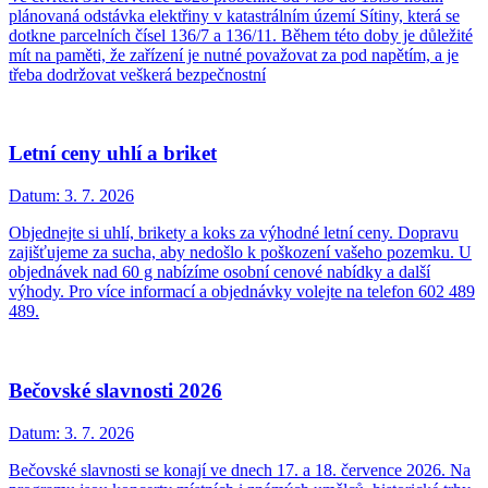
plánovaná odstávka elektřiny v katastrálním území Sítiny, která se
dotkne parcelních čísel 136/7 a 136/11. Během této doby je důležité
mít na paměti, že zařízení je nutné považovat za pod napětím, a je
třeba dodržovat veškerá bezpečnostní
Letní ceny uhlí a briket
Datum:
3. 7. 2026
Objednejte si uhlí, brikety a koks za výhodné letní ceny. Dopravu
zajišťujeme za sucha, aby nedošlo k poškození vašeho pozemku. U
objednávek nad 60 g nabízíme osobní cenové nabídky a další
výhody. Pro více informací a objednávky volejte na telefon 602 489
489.
Bečovské slavnosti 2026
Datum:
3. 7. 2026
Bečovské slavnosti se konají ve dnech 17. a 18. července 2026. Na