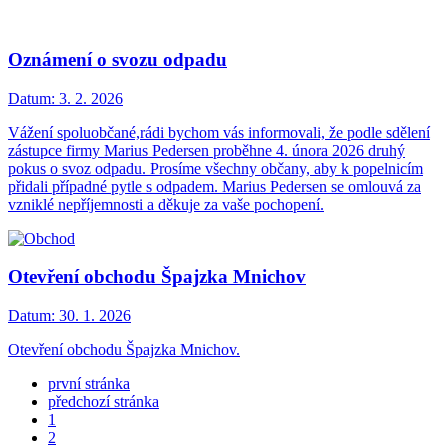
Oznámení o svozu odpadu
Datum:
3. 2. 2026
Vážení spoluobčané,rádi bychom vás informovali, že podle sdělení
zástupce firmy Marius Pedersen proběhne 4. února 2026 druhý
pokus o svoz odpadu. Prosíme všechny občany, aby k popelnicím
přidali případné pytle s odpadem. Marius Pedersen se omlouvá za
vzniklé nepříjemnosti a děkuje za vaše pochopení.
Otevření obchodu Špajzka Mnichov
Datum:
30. 1. 2026
Otevření obchodu Špajzka Mnichov.
první stránka
předchozí stránka
1
2