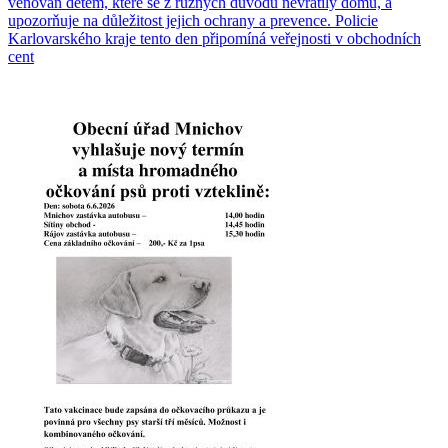
věnován dětem, které se z různých důvodů nevrátily domů, a
upozorňuje na důležitost jejich ochrany a prevence. Policie
Karlovarského kraje tento den připomíná veřejnosti v obchodních
cent