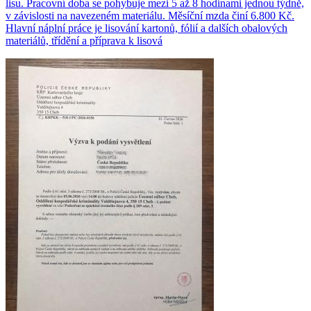
lisu. Pracovní doba se pohybuje mezi 5 až 8 hodinami jednou týdně,
v závislosti na navezeném materiálu. Měsíční mzda činí 6.800 Kč.
Hlavní náplní práce je lisování kartonů, fólií a dalších obalových
materiálů, třídění a příprava k lisová