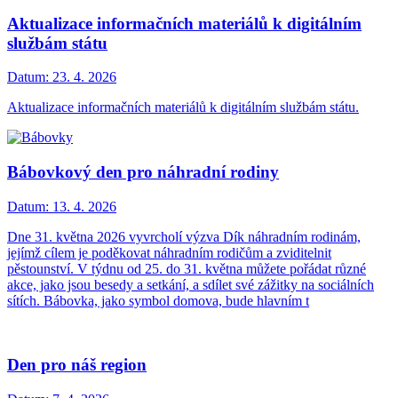
Aktualizace informačních materiálů k digitálním
službám státu
Datum:
23. 4. 2026
Aktualizace informačních materiálů k digitálním službám státu.
Bábovkový den pro náhradní rodiny
Datum:
13. 4. 2026
Dne 31. května 2026 vyvrcholí výzva Dík náhradním rodinám,
jejímž cílem je poděkovat náhradním rodičům a zviditelnit
pěstounství. V týdnu od 25. do 31. května můžete pořádat různé
akce, jako jsou besedy a setkání, a sdílet své zážitky na sociálních
sítích. Bábovka, jako symbol domova, bude hlavním t
Den pro náš region