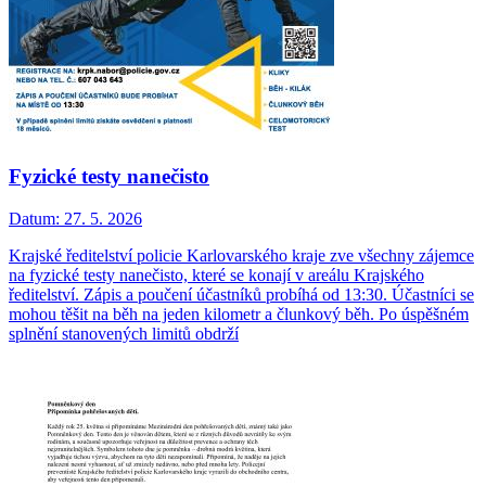
Fyzické testy nanečisto
Datum:
27. 5. 2026
Krajské ředitelství policie Karlovarského kraje zve všechny zájemce
na fyzické testy nanečisto, které se konají v areálu Krajského
ředitelství. Zápis a poučení účastníků probíhá od 13:30. Účastníci se
mohou těšit na běh na jeden kilometr a člunkový běh. Po úspěšném
splnění stanovených limitů obdrží