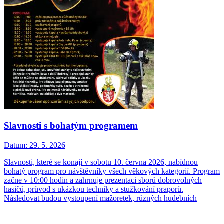
Slavnosti s bohatým programem
Datum:
29. 5. 2026
Slavnosti, které se konají v sobotu 10. června 2026, nabídnou
bohatý program pro návštěvníky všech věkových kategorií. Program
začne v 10:00 hodin a zahrnuje prezentaci sborů dobrovolných
hasičů, průvod s ukázkou techniky a stužkování praporů.
Následovat budou vystoupení mažoretek, různých hudebních