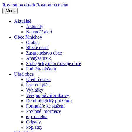
Rovnou na obsah
Rovnou na menu
Menu
Aktuálně
Aktuality
Kalendář akcí
Obec Mnichov
O obci
Blízké okolí
Zastupitelstvo obce
Analýza rizik
Strategický plán rozvoje obce
Podněty občanů
Úřad obce
Úřední deska
Územní plán
Vyhlášky
Veřejnoprávní smlouvy
Dendrologický průzkum
Formuláře ke stažení
Povinné informace
e-podatelna
Odpady
Poplatky