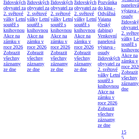
židovských
židovských
židovských
židovských
Pozvánka
panelová
obyvatel za
obyvatel za
obyvatel za
obyvatel za
do kina -
výstava -
2. světové
2. světové
2. světové
2. světové
Odvážná
osudy
války
Letní
války
Letní
války
Letní
války
Letní
Vaiana
židovsk
soutěž s
soutěž s
soutěž s
soutěž s
(český
obyvatel
knihovnou
knihovnou
knihovnou
knihovnou
dabing)
2. světo
Akce na
Akce na
Akce na
Akce na
Venkovní
války
Le
zámku v
zámku v
zámku v
zámku v
panelová
soutěž s
roce 2026
roce 2026
roce 2026
roce 2026
výstava -
knihovn
Zobrazit
Zobrazit
Zobrazit
Zobrazit
osudy
Akce na
všechny
všechny
všechny
všechny
židovských
zámku v
záznamy
záznamy
záznamy
záznamy
obyvatel za
roce 202
ze dne
ze dne
ze dne
ze dne
2. světové
Zobrazit
války
Letní
všechny
soutěž s
záznamy
knihovnou
dne
Akce na
zámku v
roce 2026
Zobrazit
všechny
záznamy
ze dne
15
5