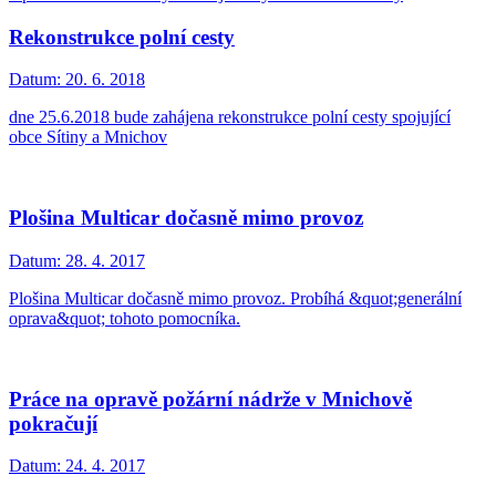
Rekonstrukce polní cesty
Datum:
20. 6. 2018
dne 25.6.2018 bude zahájena rekonstrukce polní cesty spojující
obce Sítiny a Mnichov
Plošina Multicar dočasně mimo provoz
Datum:
28. 4. 2017
Plošina Multicar dočasně mimo provoz. Probíhá &quot;generální
oprava&quot; tohoto pomocníka.
Práce na opravě požární nádrže v Mnichově
pokračují
Datum:
24. 4. 2017