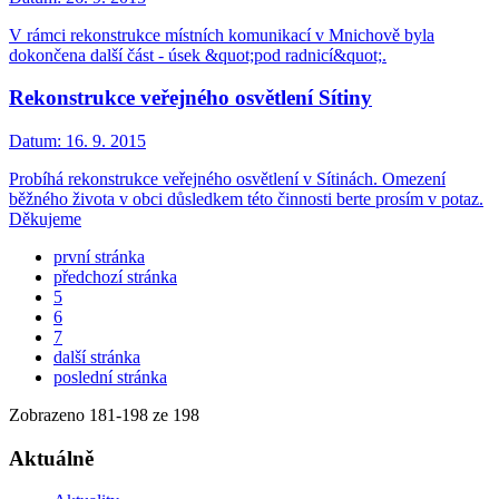
V rámci rekonstrukce místních komunikací v Mnichově byla
dokončena další část - úsek &quot;pod radnicí&quot;.
Rekonstrukce veřejného osvětlení Sítiny
Datum:
16. 9. 2015
Probíhá rekonstrukce veřejného osvětlení v Sítinách. Omezení
běžného života v obci důsledkem této činnosti berte prosím v potaz.
Děkujeme
první stránka
předchozí stránka
5
6
7
další stránka
poslední stránka
Zobrazeno
181
-
198
ze 198
Aktuálně