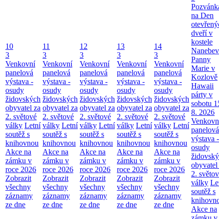
Pozvánk
na Den
otevřený
dveří v
kostele
10
11
12
13
14
Nanebev
3
3
3
3
3
Panny
Venkovní
Venkovní
Venkovní
Venkovní
Venkovní
Marie v
panelová
panelová
panelová
panelová
panelová
Kozlově
výstava -
výstava -
výstava -
výstava -
výstava -
Hawaii
osudy
osudy
osudy
osudy
osudy
párty v
židovských
židovských
židovských
židovských
židovských
sobotu 1
obyvatel za
obyvatel za
obyvatel za
obyvatel za
obyvatel za
8. 2026
2. světové
2. světové
2. světové
2. světové
2. světové
Venkovn
války
Letní
války
Letní
války
Letní
války
Letní
války
Letní
panelová
soutěž s
soutěž s
soutěž s
soutěž s
soutěž s
výstava -
knihovnou
knihovnou
knihovnou
knihovnou
knihovnou
osudy
Akce na
Akce na
Akce na
Akce na
Akce na
židovsk
zámku v
zámku v
zámku v
zámku v
zámku v
obyvatel
roce 2026
roce 2026
roce 2026
roce 2026
roce 2026
2. světo
Zobrazit
Zobrazit
Zobrazit
Zobrazit
Zobrazit
války
Le
všechny
všechny
všechny
všechny
všechny
soutěž s
záznamy
záznamy
záznamy
záznamy
záznamy
knihovn
ze dne
ze dne
ze dne
ze dne
ze dne
Akce na
zámku v