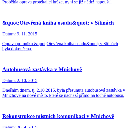
Proběhla oprava protékající hráze, nyní se již nádrž napouští.
&quot;Otevřená kniha osudu&quot; v Sítinách
Datum:
9. 11. 2015
Oprava pomníku &quot;Otevřená kniha osudu&quot; v Sítinách
byla dokončena.
Autobusová zastávka v Mnichově
Datum:
2. 10. 2015
Dnešním dnem, tj. 2.10.2015, byla přesunuta autobusová zastávka v
Mnichově na nové místo, které se nachází přímo na točně autobusu.
Rekonstrukce místních komunikací v Mnichově
Datum:
26. 9. 2015