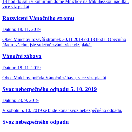
14 hod do sálu v kulturním domě Mnichov na Mikulášskou nadílku.
více viz.plakát
Rozsvícení Vánočního stromu
Datum:
18. 11. 2019
Obec Mnichov rozsvítí stromek 30.11.2019 od 18 hod u Obecního
úřadu. všichni jste srdečně zváni. více viz plakát
Vánoční zábava
Datum:
18. 11. 2019
Obec Mnichov pořádá Vánoční zábavu, více viz. plakát
Svoz nebezpečného odpadu 5. 10. 2019
Datum:
23. 9. 2019
V sobotu 5. 10. 2019 se bude konat svoz nebezpečného odpadu.
Svoz nebezpečného odpadu