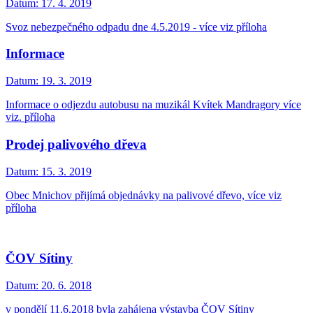
Datum:
17. 4. 2019
Svoz nebezpečného odpadu dne 4.5.2019 - více viz příloha
Informace
Datum:
19. 3. 2019
Informace o odjezdu autobusu na muzikál Kvítek Mandragory více
viz. příloha
Prodej palivového dřeva
Datum:
15. 3. 2019
Obec Mnichov přijímá objednávky na palivové dřevo, více viz
příloha
ČOV Sítiny
Datum:
20. 6. 2018
v pondělí 11.6.2018 byla zahájena výstavba ČOV Sítiny