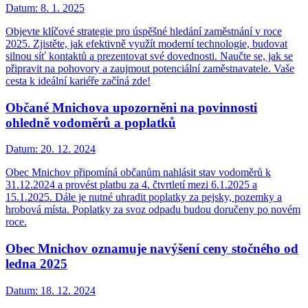
Datum:
8. 1. 2025
Objevte klíčové strategie pro úspěšné hledání zaměstnání v roce
2025. Zjistěte, jak efektivně využít moderní technologie, budovat
silnou síť kontaktů a prezentovat své dovednosti. Naučte se, jak se
připravit na pohovory a zaujmout potenciální zaměstnavatele. Vaše
cesta k ideální kariéře začíná zde!
Občané Mnichova upozorněni na povinnosti
ohledně vodoměrů a poplatků
Datum:
20. 12. 2024
Obec Mnichov připomíná občanům nahlásit stav vodoměrů k
31.12.2024 a provést platbu za 4. čtvrtletí mezi 6.1.2025 a
15.1.2025. Dále je nutné uhradit poplatky za pejsky, pozemky a
hrobová místa. Poplatky za svoz odpadu budou doručeny po novém
roce.
Obec Mnichov oznamuje navýšení ceny stočného od
ledna 2025
Datum:
18. 12. 2024