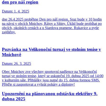
den pro náš region
Datum:
1. 4. 2025
dne 26.4.2025 proběhne Den pro náš region. Sraz bude v 10 hodin
na návsi v obcích Mnichov, Rájov a Sítiny. Úklid bude probíhat po
obcích, okolních cestách a u Siardova pramene. Rukavice a pytle
zajištěny.
Pozvánka na Velikonoční turnaj ve stolním tenise v
Mnichově
Datum:
26. 3. 2025
Obec Mnichov zve všechny sportovní nadšence na Velikonoční
turnaj ve stolním tenise, který se uskuteční 19. dubna 2025 od 14:00
v kulturním sále. Přihlášky jsou nutné do 15. dubna formou SMS.
Přijďte si zasportovat a vyhrát poháry a diplomy!
Upozornění na plánovanou odstávku elektřiny 9.
dubna 2025