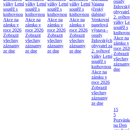
osudy
války
Letní
války
Letní
války
Letní
války
Letní
Vaiana
židovsk
soutěž s
soutěž s
soutěž s
soutěž s
(český
obyvatel
knihovnou
knihovnou
knihovnou
knihovnou
dabing)
2. světo
Akce na
Akce na
Akce na
Akce na
Venkovní
války
Le
zámku v
zámku v
zámku v
zámku v
panelová
soutěž s
roce 2026
roce 2026
roce 2026
roce 2026
výstava -
knihovn
Zobrazit
Zobrazit
Zobrazit
Zobrazit
osudy
Akce na
všechny
všechny
všechny
všechny
židovských
zámku v
záznamy
záznamy
záznamy
záznamy
obyvatel za
roce 202
ze dne
ze dne
ze dne
ze dne
2. světové
Zobrazit
války
Letní
všechny
soutěž s
záznamy
knihovnou
dne
Akce na
zámku v
roce 2026
Zobrazit
všechny
záznamy
ze dne
15
5
Pozvánk
na Den