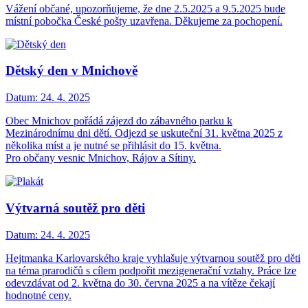
Vážení občané, upozorňujeme, že dne 2.5.2025 a 9.5.2025 bude
místní pobočka České pošty uzavřena. Děkujeme za pochopení.
Dětský den v Mnichově
Datum:
24. 4. 2025
Obec Mnichov pořádá zájezd do zábavného parku k
Mezinárodnímu dni dětí. Odjezd se uskuteční 31. května 2025 z
několika míst a je nutné se přihlásit do 15. května.
Pro občany vesnic Mnichov, Rájov a Sítiny.
Výtvarná soutěž pro děti
Datum:
24. 4. 2025
Hejtmanka Karlovarského kraje vyhlašuje výtvarnou soutěž pro děti
na téma prarodičů s cílem podpořit mezigenerační vztahy. Práce lze
odevzdávat od 2. května do 30. června 2025 a na vítěze čekají
hodnotné ceny.