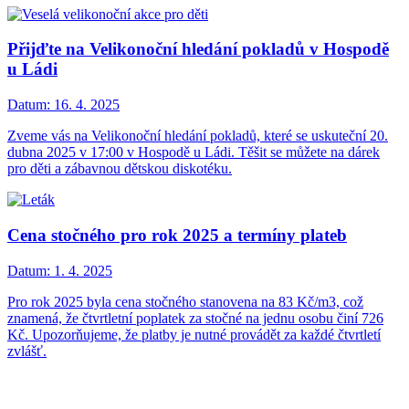
Přijďte na Velikonoční hledání pokladů v Hospodě
u Ládi
Datum:
16. 4. 2025
Zveme vás na Velikonoční hledání pokladů, které se uskuteční 20.
dubna 2025 v 17:00 v Hospodě u Ládi. Těšit se můžete na dárek
pro děti a zábavnou dětskou diskotéku.
Cena stočného pro rok 2025 a termíny plateb
Datum:
1. 4. 2025
Pro rok 2025 byla cena stočného stanovena na 83 Kč/m3, což
znamená, že čtvrtletní poplatek za stočné na jednu osobu činí 726
Kč. Upozorňujeme, že platby je nutné provádět za každé čtvrtletí
zvlášť.