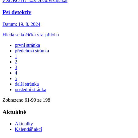
v SOBOTU 14.9.2024 viz.plakát
Psí detektiv
Datum:
19. 8. 2024
Hledá se kočička viz. příloha
první stránka
předchozí stránka
1
2
3
4
5
další stránka
poslední stránka
Zobrazeno
61
-
90
ze 198
Aktuálně
Aktuality
Kalendář akcí