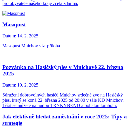
pro obyvatele našeho kraje zcela zdarma.
Masopust
Datum:
14. 2. 2025
Masopust Mnichov viz. příloha
Pozvánka na Hasičský ples v Mnichově 22. března
2025
Datum:
10. 2. 2025
Sdružení dobrovolných hasičů Mnichov srdečně zve na Hasičský
ples, který se koná 22. března 2025 od 20:00 v sále KD Mnichov.
Těšit se můžete na hudbu TRNKYBEND a bohatou tombolu.
Jak efektivně hledat zaměstnání v roce 2025: Tipy a
strategie