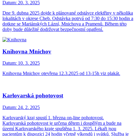
Datum:
20. 3. 2025
Dne 9. dubna 2025 dojde k plánované odstávce elektřiny v několika
lokalitách v okrese Cheb. Odstávka potrvá od 7:30 do 15:30 hodin a
dotkne se Mariánských Lázní, Mnichova a Pramenů. Během této
doby bude důležité dodržovat bezpečnostní opatření.
Knihovna Mnichov
Datum:
10. 3. 2025
Knihovna Mnichov otevřena 12.3.2025 od 13-15h viz plakát.
Karlovarská pohotovost
Datum:
24. 2. 2025
Karlovarský kraj spustí 1. března on-line pohotovost.
Karlovarská pohotovost je určena dětem i dospělým a bude na
území Karlovarského kraje spuštěna 1. 3. 2025. Lékaři jsou
pacientům k dispozici 24 hodin včetně víkendů i svátků. Služba je