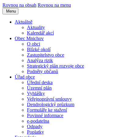
Rovnou na obsah
Rovnou na menu
Menu
Aktuálně
Aktuality
Kalendář akcí
Obec Mnichov
O obci
Blízké okolí
Zastupitelstvo obce
Analýza rizik
Strategický plán rozvoje obce
Podněty občanů
Úřad obce
Úřední deska
Územní plán
Vyhlášky
Veřejnoprávní smlouvy
Dendrologický průzkum
Formuláře ke stažení
Povinné informace
e-podatelna
Odpady
Poplatky