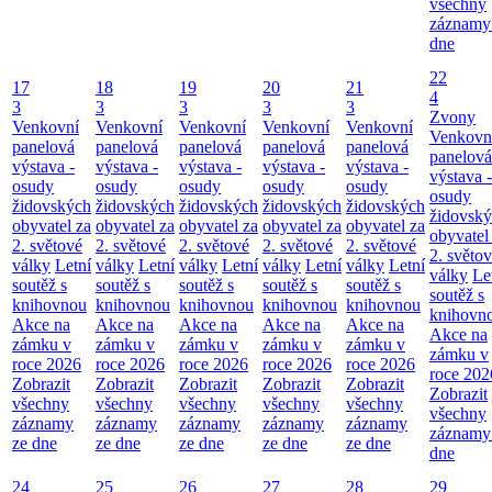
všechny
záznamy
dne
22
17
18
19
20
21
4
3
3
3
3
3
Zvony
Venkovní
Venkovní
Venkovní
Venkovní
Venkovní
Venkovn
panelová
panelová
panelová
panelová
panelová
panelová
výstava -
výstava -
výstava -
výstava -
výstava -
výstava -
osudy
osudy
osudy
osudy
osudy
osudy
židovských
židovských
židovských
židovských
židovských
židovsk
obyvatel za
obyvatel za
obyvatel za
obyvatel za
obyvatel za
obyvatel
2. světové
2. světové
2. světové
2. světové
2. světové
2. světo
války
Letní
války
Letní
války
Letní
války
Letní
války
Letní
války
Le
soutěž s
soutěž s
soutěž s
soutěž s
soutěž s
soutěž s
knihovnou
knihovnou
knihovnou
knihovnou
knihovnou
knihovn
Akce na
Akce na
Akce na
Akce na
Akce na
Akce na
zámku v
zámku v
zámku v
zámku v
zámku v
zámku v
roce 2026
roce 2026
roce 2026
roce 2026
roce 2026
roce 202
Zobrazit
Zobrazit
Zobrazit
Zobrazit
Zobrazit
Zobrazit
všechny
všechny
všechny
všechny
všechny
všechny
záznamy
záznamy
záznamy
záznamy
záznamy
záznamy
ze dne
ze dne
ze dne
ze dne
ze dne
dne
24
25
26
27
28
29