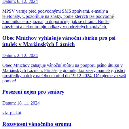
Datum:
6. 12. 2024
MPSV varuje před podvodnými SMS zprávami, e-maily a
telefonáty. Upozorňuje na znaky, podle kterých lze podvodné
komunikace rozpoznat, a doporučuje, jak se chránit. Buďte
obezřetní a nekontrolujte odkazy v podezřelých zprávách.
Obec Mnichov vyhlašuje vánoční sbírku pro psí
útulek v Mariánských Lázních
Datum:
2. 12. 2024
Obec Mnichov zahajuje vánoční sbírku na podporu psího útulku v
Mariánských Lázních. Přinášejte granule, konzervy, pamlsky, čistící
prostředky a deky na Obecní úřad do 19.12.2024. Děkujeme za vaši
pomoc!
Posezení nejen pro seniory
Datum:
18. 11. 2024
viz. plakát
Rozsvícení vánočního stromu