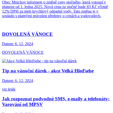
Obec Mnichov informuje o změně ceny stočného, která vstoupí v
platnost od 1. ledna 2025. Nová cena za stočné bude 83 Kč včetně
12% DPH za metr krychlový odpadní vody. Tato změna je v
souladu s platnými právními předpisy o cenách a vodovodech.
DOVOLENÁ VÁNOCE
Datum:
6. 12. 2024
DOVOLENÁ VÁNOCE
Tip na vánoční dárek - akce Velká Hleďsebe
Datum:
6. 12. 2024
viz leták
Jak rozpoznat podvodné SMS, e-maily a telefonáty:
Varování od MPSV