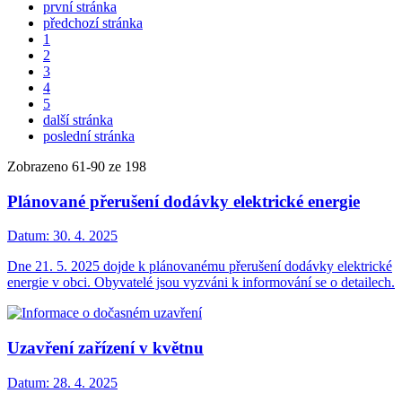
první stránka
předchozí stránka
1
2
3
4
5
další stránka
poslední stránka
Zobrazeno
61
-
90
ze 198
Plánované přerušení dodávky elektrické energie
Datum:
30. 4. 2025
Dne 21. 5. 2025 dojde k plánovanému přerušení dodávky elektrické
energie v obci. Obyvatelé jsou vyzváni k informování se o detailech.
Uzavření zařízení v květnu
Datum:
28. 4. 2025