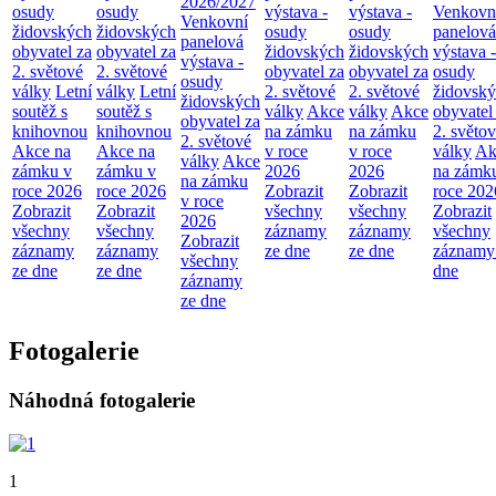
2026/2027
osudy
osudy
výstava -
výstava -
Venkovn
Venkovní
židovských
židovských
osudy
osudy
panelová
panelová
obyvatel za
obyvatel za
židovských
židovských
výstava -
výstava -
2. světové
2. světové
obyvatel za
obyvatel za
osudy
osudy
války
Letní
války
Letní
2. světové
2. světové
židovsk
židovských
soutěž s
soutěž s
války
Akce
války
Akce
obyvatel
obyvatel za
knihovnou
knihovnou
na zámku
na zámku
2. světo
2. světové
Akce na
Akce na
v roce
v roce
války
Ak
války
Akce
zámku v
zámku v
2026
2026
na zámk
na zámku
roce 2026
roce 2026
Zobrazit
Zobrazit
roce 202
v roce
Zobrazit
Zobrazit
všechny
všechny
Zobrazit
2026
všechny
všechny
záznamy
záznamy
všechny
Zobrazit
záznamy
záznamy
ze dne
ze dne
záznamy
všechny
ze dne
ze dne
dne
záznamy
ze dne
Fotogalerie
Náhodná fotogalerie
1